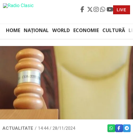
LIVE
HOME
NAȚIONAL
WORLD
ECONOMIE
CULTURĂ
L
ACTUALITATE
14:44 / 28/11/2024
WHATSAPP
FACEBO
TEL