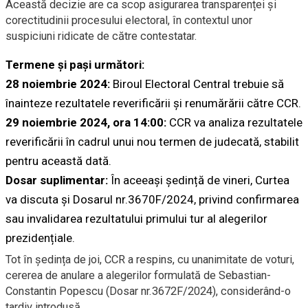
Această decizie are ca scop asigurarea transparenței și
corectitudinii procesului electoral, în contextul unor
suspiciuni ridicate de către contestatar.
Termene și pași următori:
28 noiembrie 2024:
Biroul Electoral Central trebuie să
înainteze rezultatele reverificării și renumărării către CCR.
29 noiembrie 2024, ora 14:00:
CCR va analiza rezultatele
reverificării în cadrul unui nou termen de judecată, stabilit
pentru această dată.
Dosar suplimentar:
În aceeași ședință de vineri, Curtea
va discuta și Dosarul nr.3670F/2024, privind confirmarea
sau invalidarea rezultatului primului tur al alegerilor
prezidențiale.
Tot în ședința de joi, CCR a respins, cu unanimitate de voturi,
cererea de anulare a alegerilor formulată de Sebastian-
Constantin Popescu (Dosar nr.3672F/2024), considerând-o
tardiv introdusă.