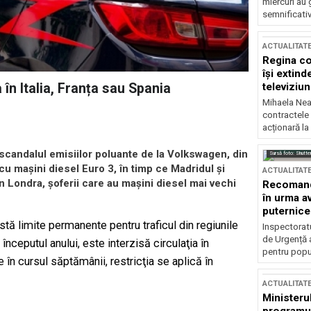
miercuri au 
semnificati
ACTUALITAT
Regina co
își extind
televiziun
 în Italia, Franța sau Spania
Mihaela Nea
contractele 
acționară la
 scandalul emisiilor poluante de la Volkswagen, din
Sursă foto: Shutte
u maşini diesel Euro 3, în timp ce Madridul şi
ACTUALITAT
n Londra, șoferii care au maşini diesel mai vechi
Recomandă
în urma av
puternice
xistă limite permanente pentru traficul din regiunile
Inspectoratu
de Urgență 
ceputul anului, este interzisă circulaţia în
pentru popula
în cursul săptămânii, restricţia se aplică în
ACTUALITAT
Ministerul