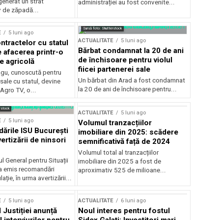
generat un strat
administrației au fost convenite...
v de zăpadă...
Sursă foto: Shutterstock
E
5 luni ago
ACTUALITATE
5 luni ago
ntractelor cu statul
Bărbat condamnat la 20 de ani
e afacerea printr-o
de închisoare pentru violul
e agricolă
fiicei partenerei sale
gu, cunoscută pentru
Un bărbat din Arad a fost condamnat
sale cu statul, devine
la 20 de ani de închisoare pentru...
 Agro TV, o...
rstock
ACTUALITATE
5 luni ago
E
5 luni ago
Volumul tranzacțiilor
rile ISU București
imobiliare din 2025: scădere
ertizării de ninsori
semnificativă față de 2024
Volumul total al tranzacțiilor
l General pentru Situații
imobiliare din 2025 a fost de
a emis recomandări
aproximativ 525 de milioane...
ție, în urma avertizării...
E
5 luni ago
ACTUALITATE
6 luni ago
 Justiției anunță
Noul interes pentru fostul