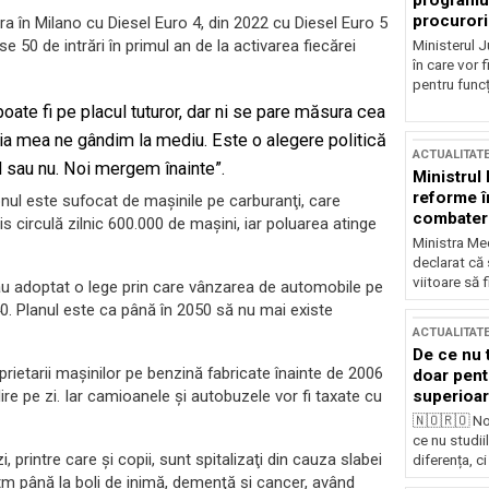
programul
procurori
tra în Milano cu Diesel Euro 4, din 2022 cu Diesel Euro 5
e 50 de intrări în primul an de la activarea fiecărei
Ministerul Ju
în care vor f
pentru funcți
oate fi pe placul tuturor, dar ni se pare măsura cea
ia mea ne gândim la mediu. Este o alegere politică
ACTUALITAT
d sau nu. Noi mergem înainte”.
Ministrul
reforme î
ul este sufocat de maşinile pe carburanţi, care
combaterea
s circulă zilnic 600.000 de maşini, iar poluarea atinge
Ministra Med
declarat că
viitoare să 
on au adoptat o lege prin care vânzarea de automobile pe
0. Planul este ca până în 2050 să nu mai existe
ACTUALITAT
De ce nu 
prietarii maşinilor pe benzină fabricate înainte de 2006
doar pentr
superioar
lire pe zi. Iar camioanele şi autobuzele vor fi taxate cu
🇳🇴🇷🇴 No
ce nu studii
i, printre care şi copii, sunt spitalizaţi din cauza slabei
diferența, ci
stm până la boli de inimă, demenţă şi cancer, având