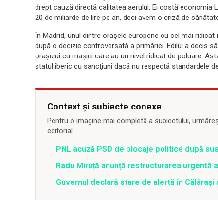
drept cauză directă calitatea aerului. Ei costă economia L
20 de miliarde de lire pe an, deci avem o criză de sănătate
În Madrid, unul dintre oraşele europene cu cel mai ridicat 
după o decizie controversată a primăriei. Edilul a decis să
oraşului cu maşini care au un nivel ridicat de poluare. A
statul iberic cu sancţiuni dacă nu respectă standardele de 
Context și subiecte conexe
Pentru o imagine mai completă a subiectului, urmărește
editorial.
PNL acuză PSD de blocaje politice după su
Radu Miruță anunță restructurarea urgentă
Guvernul declară stare de alertă în Călăraș