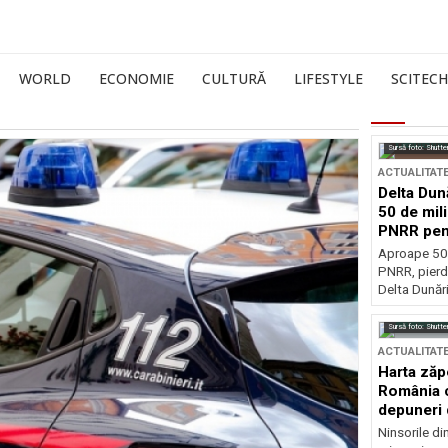
WORLD
ECONOMIE
CULTURĂ
LIFESTYLE
SCITECH
Sursă foto: Shutte
ACTUALITAT
Delta Dun
50 de mil
PNRR pen
esențiale
Aproape 50 
PNRR, pierdu
Delta Dunării
Sursă foto: Shutte
ACTUALITAT
Harta zăp
România c
depuneri 
Ninsorile di