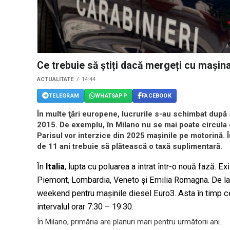
Ce trebuie să știți dacă mergeți cu mașina
ACTUALITATE
14:44
TELEGRAM
WHATSAPP
FACEBOOK
În multe ţări europene, lucrurile s-au schimbat după
2015. De exemplu, în Milano nu se mai poate circula c
Parisul vor interzice din 2025 maşinile pe motorină. Î
de 11 ani trebuie să plătească o taxă suplimentară.
În
Italia
, lupta cu poluarea a intrat într-o nouă fază. E
Piemont, Lombardia, Veneto și Emilia Romagna. De la în
weekend pentru maşinile diesel Euro3. Asta în timp ce 
intervalul orar 7:30 – 19:30.
În Milano, primăria are planuri mari pentru următorii ani.