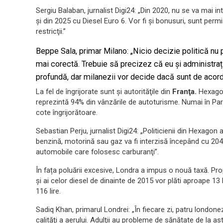
Sergiu Balaban, jurnalist Digi24: „Din 2020, nu se va mai in
şi din 2025 cu Diesel Euro 6. Vor fi şi bonusuri, sunt permis
restricţii.”
Beppe Sala, primar Milano: „Nicio decizie politică nu p
mai corectă. Trebuie să precizez că eu și administraț
profundă, dar milanezii vor decide dacă sunt de acor
La fel de îngrijorate sunt şi autorităţile din
Franţa.
Hexagon
reprezintă 94% din vânzările de autoturisme. Numai în Pari
cote îngrijorătoare.
Sebastian Perju, jurnalist Digi24: „Politicienii din Hexag
benzină, motorină sau gaz va fi interzisă începând cu 204
automobile care folosesc carburanţi”.
În fața poluării excesive, Londra a impus o nouă taxă. Pro
şi ai celor diesel de dinainte de 2015 vor plăti aproape 13 
116 lire.
Sadiq Khan, primarul Londrei: „
În fiecare zi, patru londonez
calităţi a aerului. Adulţii au probleme de sănătate de la a