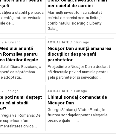
 interviurilor pentru
Sidex Galați: Investitori mari
-șefi
cer caietul de sarcini
stiției a stabilit perioada
Mai mulți investitori au solicitat
i desfășurate interviurile
caietul de sarcini pentru licitația
ile de...
combinatului siderurgic Liberty
Galați,...
E
6 luni ago
ACTUALITATE
6 luni ago
 Mediului anunță
Nicușor Dan anunță amânarea
n Romsilva pentru
discuțiilor despre șefii
 tăierilor ilegale
parchetelor
iului, Diana Buzoianu, a
Președintele Nicușor Dan a declarat
 speră ca săptămâna
că discuțiile privind numirile pentru
fie adoptată...
șefii parchetelor și serviciilor...
E
1 an ago
ACTUALITATE
1 an ago
te poți numi deștept
Ultimul sondaj comandat de
u că ai studii
Nicușor Dan
e!?
George Simion și Victor Ponta, în
fruntea sondajelor pentru alegerile
rvegia vs. România: De
prezidențiale ...
le superioare fac
 mentalitatea civică...