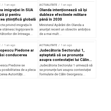
E
1 an ago
ACTUALITATE
1 an ago
a imigrației în SUA
Olanda intenționează să își
ză și pentru
dubleze efectivele militare
a științifică globală
până în 2030
cte privind imigrația în
Ministerul Apărării din Olanda a
e stârnesc îngrijorare în
anunțat recent un obiectiv ambițios
tătorilor din întreaga...
de a mai mult...
E
1 an ago
ACTUALITATE
1 an ago
Popescu Piedone ar
Judecătoria Sectorului 1,
ăsi conducerea
așteptată să se pronunțe
asupra contestației lui Călin
Georgescu privind controlul
pescu Piedone se
Judecătoria Sectorului 1 urmează să
judiciar
 posibilitatea de a pleca
se pronunțe luni asupra contestației
erea Autorității...
formulate de Călin Georgescu...