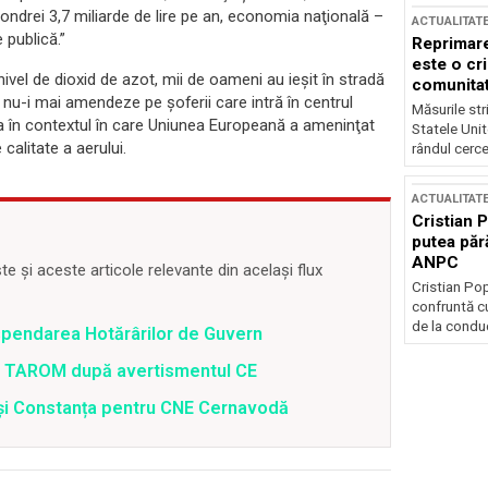
ondrei 3,7 miliarde de lire pe an, economia naţională –
ACTUALITAT
 publică.”
Reprimare
este o cri
nivel de dioxid de azot, mii de oameni au ieşit în stradă
comunitate
 nu-i mai amendeze pe şoferii care intră în centrul
Măsurile stri
sta în contextul în care Uniunea Europeană a ameninţat
Statele Unit
calitate a aerului.
rândul cerce
ACTUALITAT
Cristian 
putea păr
ANPC
 și aceste articole relevante din același flux
Cristian Po
confruntă cu
de la conduc
spendarea Hotărârilor de Guvern
 a TAROM după avertismentul CE
i și Constanța pentru CNE Cernavodă