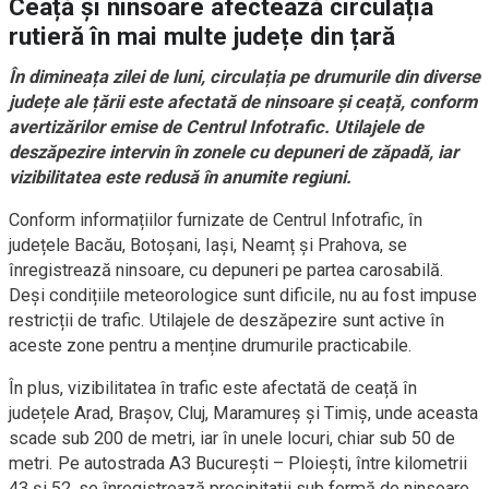
Ceață și ninsoare afectează circulația
rutieră în mai multe județe din țară
În dimineața zilei de luni, circulația pe drumurile din diverse
județe ale țării este afectată de ninsoare și ceață, conform
avertizărilor emise de Centrul Infotrafic. Utilajele de
deszăpezire intervin în zonele cu depuneri de zăpadă, iar
vizibilitatea este redusă în anumite regiuni.
Conform informațiilor furnizate de Centrul Infotrafic, în
județele Bacău, Botoșani, Iași, Neamț și Prahova, se
înregistrează ninsoare, cu depuneri pe partea carosabilă.
Deși condițiile meteorologice sunt dificile, nu au fost impuse
restricții de trafic. Utilajele de deszăpezire sunt active în
aceste zone pentru a menține drumurile practicabile.
În plus, vizibilitatea în trafic este afectată de ceață în
județele Arad, Brașov, Cluj, Maramureș și Timiș, unde aceasta
scade sub 200 de metri, iar în unele locuri, chiar sub 50 de
metri. Pe autostrada A3 București – Ploiești, între kilometrii
43 și 52, se înregistrează precipitații sub formă de ninsoare,