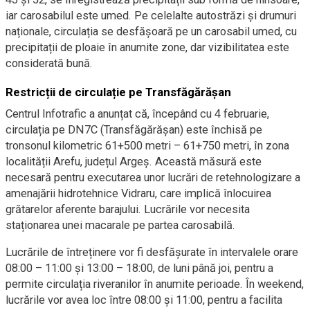
iar carosabilul este umed. Pe celelalte autostrăzi și drumuri
naționale, circulația se desfășoară pe un carosabil umed, cu
precipitații de ploaie în anumite zone, dar vizibilitatea este
considerată bună.
Restricții de circulație pe Transfăgărășan
Centrul Infotrafic a anunțat că, începând cu 4 februarie,
circulația pe DN7C (Transfăgărășan) este închisă pe
tronsonul kilometric 61+500 metri – 61+750 metri, în zona
localității Arefu, județul Argeș. Această măsură este
necesară pentru executarea unor lucrări de retehnologizare a
amenajării hidrotehnice Vidraru, care implică înlocuirea
grătarelor aferente barajului. Lucrările vor necesita
staționarea unei macarale pe partea carosabilă.
Lucrările de întreținere vor fi desfășurate în intervalele orare
08:00 – 11:00 și 13:00 – 18:00, de luni până joi, pentru a
permite circulația riveranilor în anumite perioade. În weekend,
lucrările vor avea loc între 08:00 și 11:00, pentru a facilita