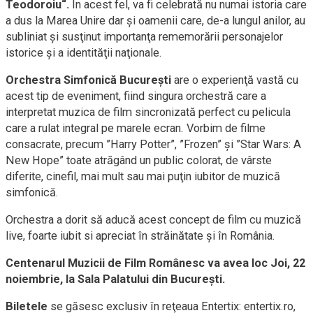
Teodoroiu“.
În acest fel, va fi celebrată nu numai istoria care
a dus la Marea Unire dar şi oamenii care, de-a lungul anilor, au
subliniat şi susţinut importanţa rememorării personajelor
istorice şi a identităţii naţionale.
Orchestra Simfonică Bucureşti
are o experienţă vastă cu
acest tip de eveniment, fiind singura orchestră care a
interpretat muzica de film sincronizată perfect cu pelicula
care a rulat integral pe marele ecran. Vorbim de filme
consacrate, precum ”Harry Potter”, ”Frozen” şi ”Star Wars: A
New Hope” toate atrăgând un public colorat, de vârste
diferite, cinefil, mai mult sau mai puţin iubitor de muzică
simfonică.
Orchestra a dorit să aducă acest concept de film cu muzică
live, foarte iubit si apreciat în străinătate şi în România.
Centenarul Muzicii de Film Românesc va avea loc Joi, 22
noiembrie, la Sala Palatului din Bucureşti.
Biletele
se găsesc exclusiv în reţeaua Entertix: entertix.ro,