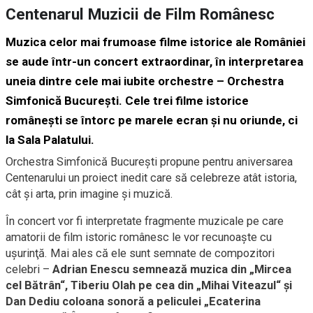
Centenarul Muzicii de Film Românesc
Muzica celor mai frumoase filme istorice ale României
se aude într-un concert extraordinar, în interpretarea
uneia dintre cele mai iubite orchestre – Orchestra
Simfonică Bucureşti. Cele trei filme istorice
româneşti se întorc pe marele ecran şi nu oriunde, ci
la Sala Palatului.
Orchestra Simfonică Bucureşti propune pentru aniversarea
Centenarului un proiect inedit care să celebreze atât istoria,
cât şi arta, prin imagine şi muzică.
În concert vor fi interpretate fragmente muzicale pe care
amatorii de film istoric românesc le vor recunoaşte cu
uşurinţă. Mai ales că ele sunt semnate de compozitori
celebri –
Adrian Enescu semnează muzica din „Mircea
cel Bătrân“, Tiberiu Olah pe cea din „Mihai Viteazul“ şi
Dan Dediu coloana sonoră a peliculei „Ecaterina