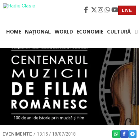
LIVE
HOME
NAȚIONAL
WORLD
ECONOMIE
CULTURĂ
L
EVENIMENTE
13:15 / 18/07/2018
WHATSAPP
FACEBO
TEL