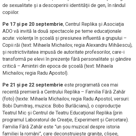
de sexualitate şi a descoperirii identităţii de gen, în rândul
copiilor.
Pe 17 şi pe 20 septembrie
, Centrul Replika şi Asociaţia
ADO vă invită la două spectacole pe teme educaţionale
acute: violenţa în şcoală şi presiunea influentă a grupului –
Copii răi (text: Mihaela Michailov, regia Alexandru Mihăescu),
şi restrictivitatea impusă de autoritate profesorilor, care-i
transformă pe elevi în prezenţe fără personalitate şi gândire
critică – Amintiri din epoca de şcoală (text: Mihaela
Michailov, regia Radu Apostol).
Pe 21 şi pe 22 septembrie
este programată cea mai
recentă premieră a Centrului Replika – Familia Fără Zahăr
(foto) (texte: Mihaela Michailov, regia Radu Apostol, versuri:
Bobi Dumitraş, muzica: Bobo Burlăcianu), o coproducţie
Teatrul Mic şi Centrul de Teatru Educaţional Replika (prin
programul Laboratorul de Creaţie, Experiment şi Cercetare).
Familia Fără Zahăr este ”un şou muzical despre istoria
familiei la români”, care deconstruieşte graniţe, clişee,