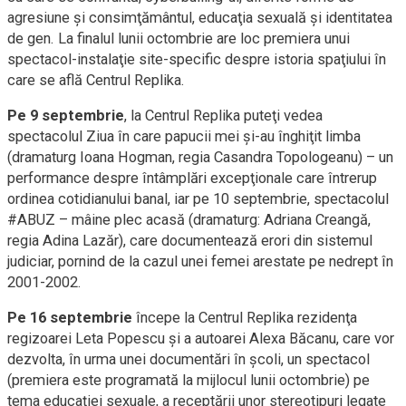
agresiune şi consimţământul, educaţia sexuală şi identitatea
de gen. La finalul lunii octombrie are loc premiera unui
spectacol-instalaţie site-specific despre istoria spaţiului în
care se află Centrul Replika.
Pe 9 septembrie
, la Centrul Replika puteţi vedea
spectacolul Ziua în care papucii mei şi-au înghiţit limba
(dramaturg Ioana Hogman, regia Casandra Topologeanu) – un
performance despre întâmplări excepţionale care întrerup
ordinea cotidianului banal, iar pe 10 septembrie, spectacolul
#ABUZ – mâine plec acasă (dramaturg: Adriana Creangă,
regia Adina Lazăr), care documentează erori din sistemul
judiciar, pornind de la cazul unei femei arestate pe nedrept în
2001-2002.
Pe 16 septembrie
începe la Centrul Replika rezidenţa
regizoarei Leta Popescu şi a autoarei Alexa Băcanu, care vor
dezvolta, în urma unei documentări în şcoli, un spectacol
(premiera este programată la mijlocul lunii octombrie) pe
tema educaţiei sexuale, a receptării unor stereotipuri legate