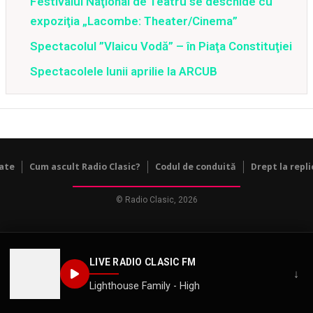
Festivalul Naţional de Teatru se deschide cu
expoziţia „Lacombe: Theater/Cinema”
Spectacolul ”Vlaicu Vodă” – în Piaţa Constituţiei
Spectacolele lunii aprilie la ARCUB
tate
Cum ascult Radio Clasic?
Codul de conduită
Drept la repli
© Radio Clasic, 2026
LIVE RADIO CLASIC FM
↓
Lighthouse Family - High