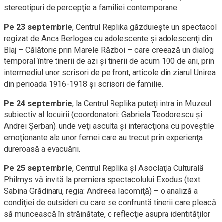
stereotipuri de percepţie a familiei contemporane.
Pe 23 septembrie
, Centrul Replika găzduieşte un spectacol
regizat de Anca Berlogea cu adolescente şi adolescenţi din
Blaj – Călătorie prin Marele Război – care creează un dialog
temporal între tinerii de azi şi tinerii de acum 100 de ani, prin
intermediul unor scrisori de pe front, articole din ziarul Unirea
din perioada 1916-1918 şi scrisori de familie.
Pe 24 septembrie
, la Centrul Replika puteţi intra în Muzeul
subiectiv al locuirii (coordonatori: Gabriela Teodorescu şi
Andrei Şerban), unde veţi asculta şi interacţiona cu poveştile
emoţionante ale unor femei care au trecut prin experienţa
dureroasă a evacuării.
Pe 25 septembrie
, Centrul Replika şi Asociaţia Culturală
Philmys vă invită la premiera spectacolului Exodus (text:
Sabina Grădinaru, regia: Andreea Iacomiţă) – o analiză a
condiţiei de outsideri cu care se confruntă tinerii care pleacă
să muncească în străinătate, o reflecţie asupra identităţilor