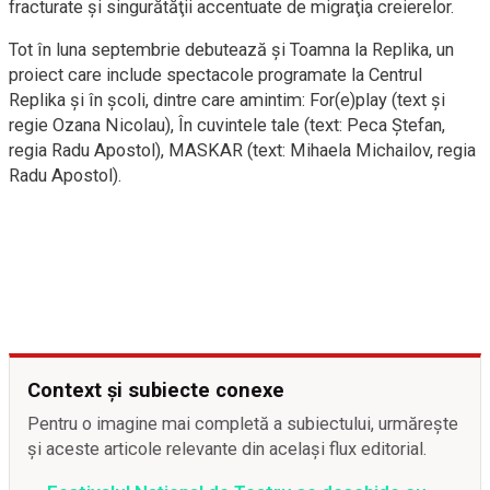
fracturate şi singurătăţii accentuate de migraţia creierelor.
Tot în luna septembrie debutează şi Toamna la Replika, un
proiect care include spectacole programate la Centrul
Replika şi în şcoli, dintre care amintim: For(e)play (text şi
regie Ozana Nicolau), În cuvintele tale (text: Peca Ştefan,
regia Radu Apostol), MASKAR (text: Mihaela Michailov, regia
Radu Apostol).
Context și subiecte conexe
Pentru o imagine mai completă a subiectului, urmărește
și aceste articole relevante din același flux editorial.