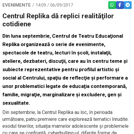
EVENIMENTE
14:09 / 06/09/2017
WHATSAPP
FACEBO
TEL
Centrul Replika dă replici realităţilor
cotidiene
Din luna septembrie, Centrul de Teatru Educaţional
Replika organizează o serie de evenimente,
spectacole de teatru, lecturi în şcoli, instalaţii,
ateliere, dezbateri, discuţii, care au în centru teme şi
subiecte reprezentative pentru profilul artistic şi
social al Centrului, spaţiu de reflecţie şi performare a
unor problematici legate de educaţia contemporană,
familie, migraţie, marginalizare şi excludere, gen şi
sexualitate.
Din septembrie, la Centrul Replika au loc, în perioada
următoare, patru premiere care explorează tematici înrudite:
exodul tinerilor, situaţia mamelor adolescente şi problemele
cu care se confruntă, cyberbulling-ul, diferite forme de