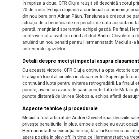
În repriza a doua, CFR Cluj a reușit să deschidă scorul pr
20 de metri. Echipa clujeană a continuat să amenințe poart
din nou bara prin Adrian Păun. Tensiunea a crescut pe par
situația de a beneficia de un penalti, de data aceasta în f
parată, menținând speranțele echipei gazdă. Pe final, He
controversat a avut loc când arbitrul Andrei Chivulete a d
anulând un nou penalti pentru Hermannstadt. Meciul s-a în
antrenorului gazdelor.
Detalii despre meci și impactul asupra clasament
Cu această victorie, CFR Cluj a obținut a opta victorie c
le asigură locul al cincilea în clasamentul Superligii. În con
continuând lupta pentru evitarea retrogradării. La finalul 
puncte, având un avans de șase puncte față de Metaloglobu
puncte distanță de Unirea Slobozia, echipă aflată deasupr
Aspecte tehnice și procedurale
Meciul a fost arbitrat de Andrei Chivulete, iar deciziile sal
privește penaltiurile. În plus, ambele echipe au avut ocazii
Hermannstadt și execuția nereușită a lui Korenica au influ
apere poziția în play-off, în timp ce Hermannstadt va tre