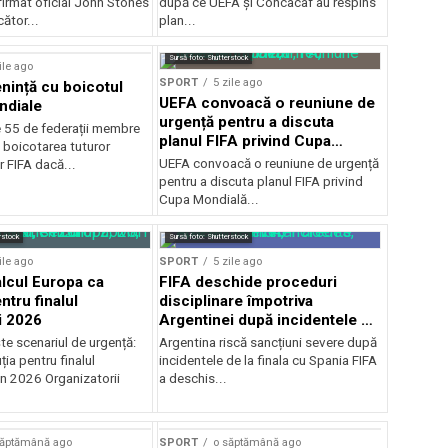
firmat oficial John Stones
după ce UEFA şi Concacaf au respins
cător...
plan...
Sursă foto: Shutterstock
ile ago
SPORT
5 zile ago
ință cu boicotul
UEFA convoacă o reuniune de
ndiale
urgență pentru a discuta
e 55 de federații membre
planul FIFA privind Cupa
 boicotarea tuturor
Mondială
UEFA convoacă o reuniune de urgență
r FIFA dacă...
pentru a discuta planul FIFA privind
Cupa Mondială...
rstock
Sursă foto: Shutterstock
ile ago
SPORT
5 zile ago
alcul Europa ca
FIFA deschide proceduri
ntru finalul
disciplinare împotriva
i 2026
Argentinei după incidentele de
la finala cu Spania
te scenariul de urgență:
Argentina riscă sancțiuni severe după
ția pentru finalul
incidentele de la finala cu Spania FIFA
in 2026 Organizatorii
a deschis...
săptămână ago
SPORT
o săptămână ago