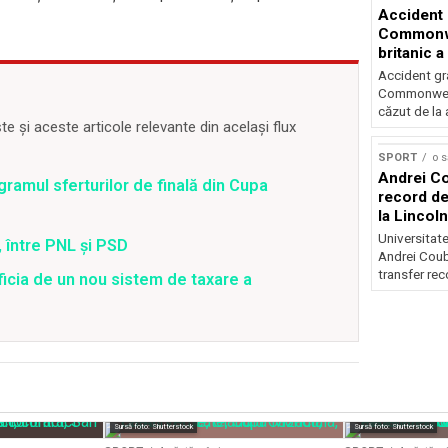
Accident 
Commonwe
britanic a
trei metri
Accident gra
Commonwealt
căzut de la 
 și aceste articole relevante din același flux
SPORT
o 
Andrei Co
ramul sferturilor de finală din Cupa
record de 
la Lincoln
Universitate
 între PNL și PSD
Andrei Coub
transfer rec
ficia de un nou sistem de taxare a
Sursă foto: Shutterstock
Sursă foto: Shutterstock