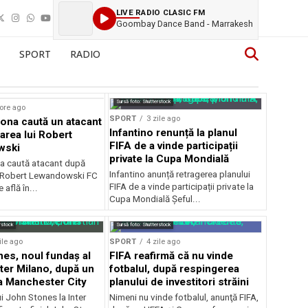
LIVE RADIO CLASIC FM
Goombay Dance Band - Marrakesh
SPORT
RADIO
Sursă foto: Shutterstock
ore ago
SPORT
3 zile ago
ona caută un atacant
Infantino renunță la planul
area lui Robert
FIFA de a vinde participații
wski
private la Cupa Mondială
a caută atacant după
Infantino anunță retragerea planului
i Robert Lewandowski FC
FIFA de a vinde participații private la
 află în...
Cupa Mondială Șeful...
rstock
Sursă foto: Shutterstock
ile ago
SPORT
4 zile ago
es, noul fundaș al
FIFA reafirmă că nu vinde
nter Milano, după un
fotbalul, după respingerea
a Manchester City
planului de investitori străini
ui John Stones la Inter
Nimeni nu vinde fotbalul, anunţă FIFA,