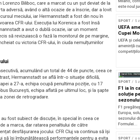
Milano, con
in Lorenzo Biliboc, care a marcat cu un șut deviat de la
este noul ju
a adversă, având o altă ocazie de a înscrie, dar a lovit
cursul meciului, iar Hermannstadt a fost din nou în
SPORT
5 z
avoarea CFR-ului. Execuția lui Korenica a fost însă
UEFA amen
rmannstadt a avut o dublă ocazie, iar un moment
Cupei Mo
ecis să revizuiască o fază la monitorul de pe margine,
UEFA și cel
cheiat cu victoria CFR-ului, în ciuda nemulțumirilor
amenință cu
competițiilo
ului
onsecutivă, acumulând un total de 44 de puncte, ceea ce
Sursă foto: Shutte
trast, Hermannstadt se află într-o situație dificilă,
SPORT
5 z
etapei a 27-a, echipa ocupă penultima poziție, cu 17
F1 ia în c
s București, echipa aflată pe ultimul loc, și la șapte
soluție pe
a zonei de retrogradare.
sezonulu
F1 pregăteș
Europa, solu
e au fost subiect de discuție, în special în ceea ce
sezonului d
Formulei...
 de a marca, dar ratarea penaltiului de către
ențat desfășurarea jocului. CFR Cluj va continua să își
bui să își îmbunătățească performanțele pentru a evita
SPORT
o 