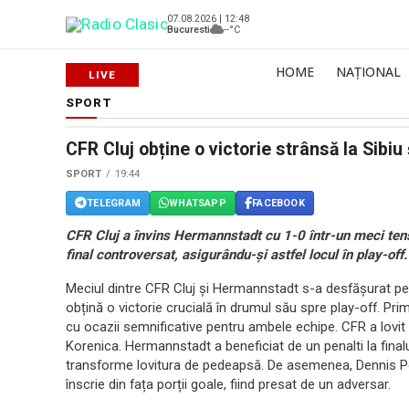
07.08.2026 | 12:48
Bucuresti
--°C
HOME
NAȚIONAL
SPORT
CFR Cluj obține o victorie strânsă la Sibiu
SPORT
19:44
TELEGRAM
WHATSAPP
FACEBOOK
CFR Cluj a învins Hermannstadt cu 1-0 într-un meci tensi
final controversat, asigurându-și astfel locul în play-off.
Meciul dintre CFR Cluj și Hermannstadt s-a desfășurat pe 
obțină o victorie crucială în drumul său spre play-off. Prim
cu ocazii semnificative pentru ambele echipe. CFR a lovit 
Korenica. Hermannstadt a beneficiat de un penalti la finalu
transforme lovitura de pedeapsă. De asemenea, Dennis Poli
înscrie din fața porții goale, fiind presat de un adversar.