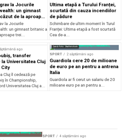
grav la Jocurile
Ultima etapă a Turului Franței,
alth: un gimnast
scurtată din cauza incendiilor
 căzut de la aproape
de pădure
v la Jocurile
Schimbare de ultim moment în Turul
h: un gimnast britanic a
Franței: Ultima etapă a fost scurtată
aproape trei...
Cea de-a...
Sursă foto: Shutterstock
săptămână ago
SPORT
2 săptămâni ago
ubiș, transfer
Guardiola cere 20 de milioane
la Universitatea Cluj
de euro pe an pentru a antrena
 City
Italia
a Cluj îl cedează pe
Guardiola ar fi cerut un salariu de 20
iș în Championship,
milioane euro pe an pentru a...
ord Universitatea Cluj a...
SPORT
4 săptămâni ago
SPORT
4 s