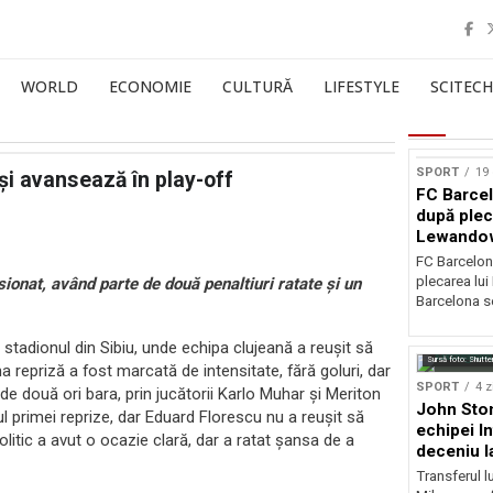
WORLD
ECONOMIE
CULTURĂ
LIFESTYLE
SCITECH
SPORT
19 
 și avansează în play-off
FC Barcel
după plec
Lewando
FC Barcelon
plecarea lu
onat, având parte de două penaltiuri ratate și un
Barcelona se
stadionul din Sibiu, unde echipa clujeană a reușit să
Sursă foto: Shutte
a repriză a fost marcată de intensitate, fără goluri, dar
SPORT
4 z
de două ori bara, prin jucătorii Karlo Muhar și Meriton
John Ston
l primei reprize, dar Eduard Florescu nu a reușit să
echipei I
tic a avut o ocazie clară, dar a ratat șansa de a
deceniu l
Transferul l