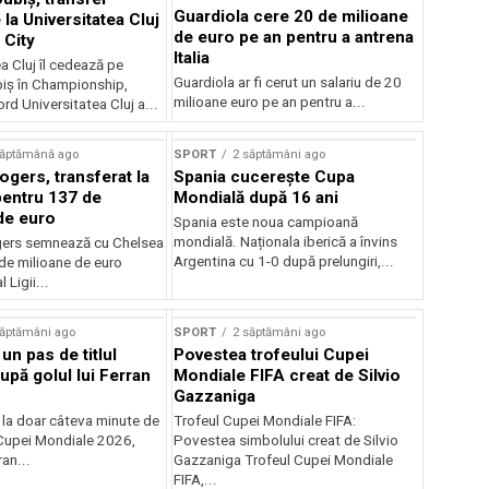
Guardiola cere 20 de milioane
la Universitatea Cluj
de euro pe an pentru a antrena
 City
Italia
a Cluj îl cedează pe
Guardiola ar fi cerut un salariu de 20
iș în Championship,
milioane euro pe an pentru a...
ord Universitatea Cluj a...
săptămână ago
SPORT
2 săptămâni ago
gers, transferat la
Spania cucerește Cupa
entru 137 de
Mondială după 16 ani
de euro
Spania este noua campioană
mondială. Naționala iberică a învins
ers semnează cu Chelsea
Argentina cu 1-0 după prelungiri,...
de milioane de euro
 Ligii...
săptămâni ago
SPORT
2 săptămâni ago
 un pas de titlul
Povestea trofeului Cupei
upă golul lui Ferran
Mondiale FIFA creat de Silvio
Gazzaniga
 la doar câteva minute de
Trofeul Cupei Mondiale FIFA:
Cupei Mondiale 2026,
Povestea simbolului creat de Silvio
an...
Gazzaniga Trofeul Cupei Mondiale
FIFA,...