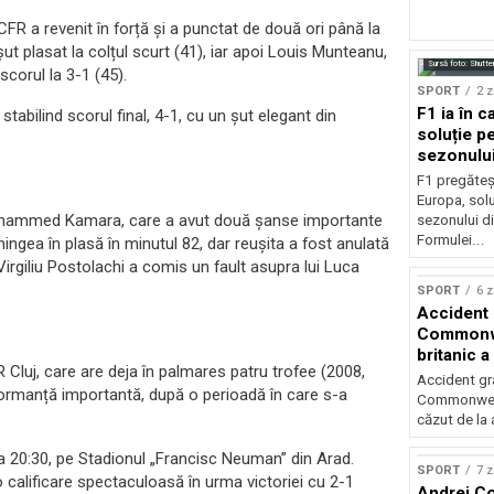
FR a revenit în forță și a punctat de două ori până la
șut plasat la colțul scurt (41), iar apoi Louis Munteanu,
Sursă foto: Shutte
corul la 3-1 (45).
SPORT
2 z
F1 ia în c
tabilind scorul final, 4-1, cu un șut elegant din
soluție pe
sezonulu
F1 pregăteș
Europa, solu
 Mohammed Kamara, care a avut două șanse importante
sezonului d
Formulei...
ingea în plasă în minutul 82, dar reușita a fost anulată
irgiliu Postolachi a comis un fault asupra lui Luca
SPORT
6 z
Accident 
Commonwe
britanic a
Cluj, care are deja în palmares patru trofee (2008,
trei metri
Accident gra
formanță importantă, după o perioadă în care s-a
Commonwealt
căzut de la 
 20:30, pe Stadionul „Francisc Neuman” din Arad.
SPORT
7 z
 calificare spectaculoasă în urma victoriei cu 2-1
Andrei Co