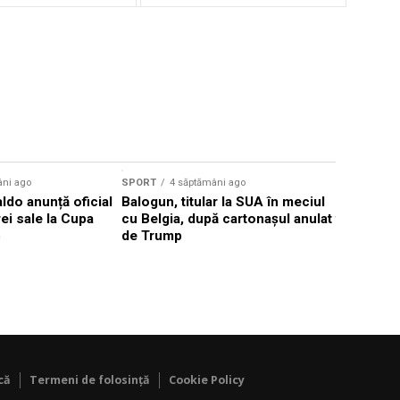
Sursă foto: Shutte
âni ago
SPORT
4 săptămâni ago
SPORT
4 s
ldo anunță oficial
Balogun, titular la SUA în meciul
Bayern Mu
rei sale la Cupa
cu Belgia, după cartonașul anulat
fundașul 
6
de Trump
Eintracht 
milioane 
că
Termeni de folosință
Cookie Policy