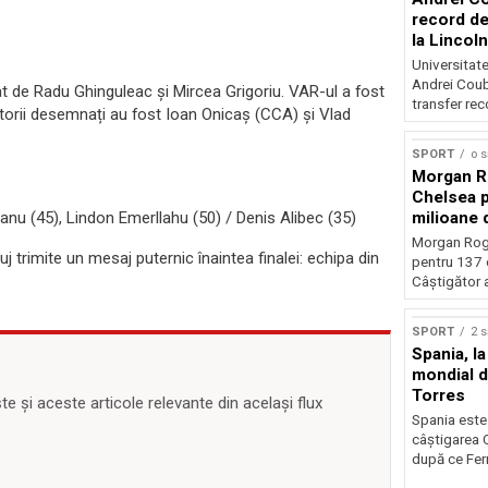
record de 
la Lincoln
Universitate
Andrei Coub
tat de Radu Ghinguleac și Mircea Grigoriu. VAR-ul a fost
transfer rec
torii desemnați au fost Ioan Onicaș (CCA) și Vlad
SPORT
o 
Morgan Ro
Chelsea p
anu (45), Lindon Emerllahu (50) / Denis Alibec (35)
milioane 
Morgan Rog
j trimite un mesaj puternic înaintea finalei: echipa din
pentru 137 
Câștigător al
SPORT
2 
Spania, la
mondial d
Torres
 și aceste articole relevante din același flux
Spania este
câștigarea 
după ce Ferr