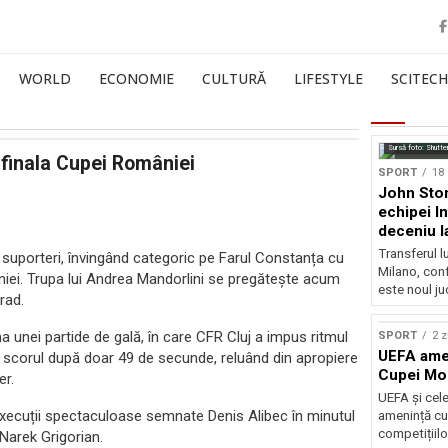
WORLD
ECONOMIE
CULTURĂ
LIFESTYLE
SCITECH
Sursă foto: Shutte
 finala Cupei României
SPORT
18 
John Ston
echipei I
deceniu l
Transferul l
r suporteri, învingând categoric pe Farul Constanța cu
Milano, con
âniei. Trupa lui Andrea Mandorlini se pregătește acum
este noul ju
rad.
a unei partide de gală, în care CFR Cluj a impus ritmul
SPORT
2 z
UEFA amen
s scorul după doar 49 de secunde, reluând din apropiere
Cupei Mo
er.
UEFA și cel
 execuții spectaculoase semnate Denis Alibec în minutul
amenință cu
competițiilo
 Narek Grigorian.