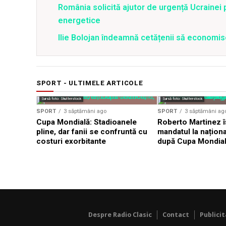
România solicită ajutor de urgență Ucrainei p
energetice
Ilie Bolojan îndeamnă cetățenii să economis
SPORT - ULTIMELE ARTICOLE
Sursă foto: Shutterstock
Sursă foto: Shutterstock
SPORT
3 săptămâni ago
SPORT
3 săptămâni ag
Cupa Mondială: Stadioanele
Roberto Martinez î
pline, dar fanii se confruntă cu
mandatul la naționa
costuri exorbitante
după Cupa Mondia
Despre Radio Clasic
Contact
Publici