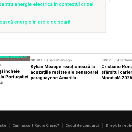
entru energie electrică în contextul crizei
ească energie în orele de seară
SPORT
4 săptămâni ago
SPORT
4 săptăm
o
Kylian Mbappé reacționează la
Cristiano Rona
și încheie
acuzațiile rasiste ale senatoarei
sfârșitul carie
la Portugaliei
paraguayene Amarilla
Mondială 202
lă
tate
Cum ascult Radio Clasic?
Codul de conduită
Drept la repli