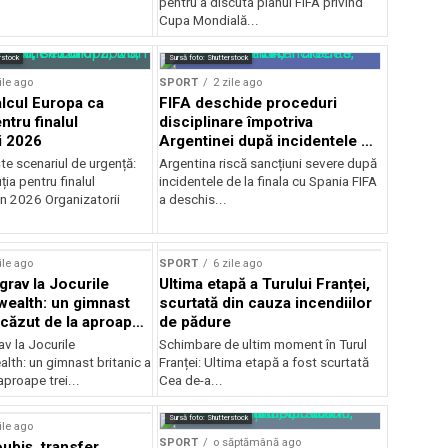
pentru a discuta planul FIFA privind
Cupa Mondială...
rstock
Sursă foto: Shutterstock
ile ago
SPORT
2 zile ago
alcul Europa ca
FIFA deschide proceduri
ntru finalul
disciplinare împotriva
i 2026
Argentinei după incidentele de
la finala cu Spania
te scenariul de urgență:
Argentina riscă sancțiuni severe după
ția pentru finalul
incidentele de la finala cu Spania FIFA
in 2026 Organizatorii
a deschis...
ile ago
SPORT
6 zile ago
grav la Jocurile
Ultima etapă a Turului Franței,
alth: un gimnast
scurtată din cauza incendiilor
 căzut de la aproape
de pădure
v la Jocurile
Schimbare de ultim moment în Turul
h: un gimnast britanic a
Franței: Ultima etapă a fost scurtată
aproape trei...
Cea de-a...
Sursă foto: Shutterstock
ile ago
SPORT
o săptămână ago
ubiș, transfer