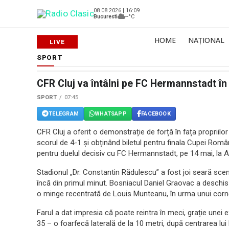
08.08.2026 | 16:09
Bucuresti
--°C
HOME
NAȚIONAL
SPORT
CFR Cluj va întâlni pe FC Hermannstadt în
SPORT
07:45
TELEGRAM
WHATSAPP
FACEBOOK
CFR Cluj a oferit o demonstrație de forță în fața propriilo
scorul de 4-1 și obținând biletul pentru finala Cupei Rom
pentru duelul decisiv cu FC Hermannstadt, pe 14 mai, la A
Stadionul „Dr. Constantin Rădulescu” a fost joi seară scen
încă din primul minut. Bosniacul Daniel Graovac a deschi
o minge recentrată de Louis Munteanu, în urma unui corn
Farul a dat impresia că poate reintra în meci, grație unei
35 – o foarfecă laterală de la 10 metri, după centrarea lui