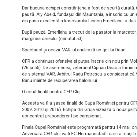
Dar bucuria echipei constănțene a fost de scurtă durată. C
pauză. Aly Abeid, fundașul din Mauritania, a înscris cu un 
din pasa excelentă a kosovarului Lindon Emerllahu, a dus s
După pauză, Emerllahu a trecut de la pasator la marcator, s
marginea careului (minutul 50).
Spectacol și ocazii: VAR-ul anulează un gol lui Deac
CFR a continuat ofensiva și putea înscrie din nou prin
(26 și 55). De asemenea, veteranul Ciprian Deac a trimis m
de sistemul VAR. Arbitrul Radu Petrescu a considerat că V
Banu înainte de recuperarea balonului.
O nouă finală pentru CFR Cluj
Aceasta va fi a șasea finală de Cupa României pentru CFR 
2009, 2010 și 2016). Echipa din Gruia vizează o nouă per
concentrat preponderent pe campionat.
Finala Cupei României este programată pentru 14 mai, ora
Adversara CFR-ului va fi FC Hermannstadt, care a reușit o