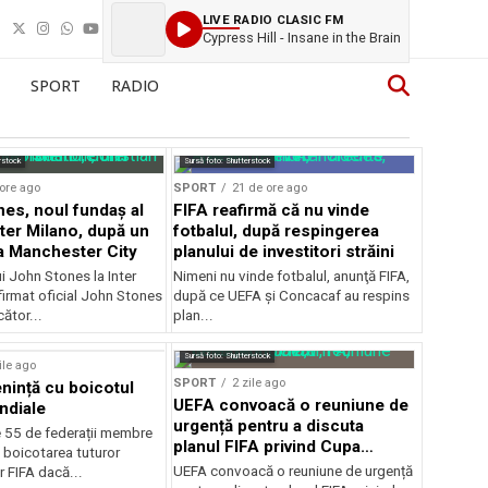
LIVE RADIO CLASIC FM
Cypress Hill - Insane in the Brain
SPORT
RADIO
rstock
Sursă foto: Shutterstock
ore ago
SPORT
21 de ore ago
es, noul fundaș al
FIFA reafirmă că nu vinde
nter Milano, după un
fotbalul, după respingerea
a Manchester City
planului de investitori străini
ui John Stones la Inter
Nimeni nu vinde fotbalul, anunţă FIFA,
firmat oficial John Stones
după ce UEFA şi Concacaf au respins
cător...
plan...
Sursă foto: Shutterstock
ile ago
SPORT
2 zile ago
ință cu boicotul
UEFA convoacă o reuniune de
ndiale
urgență pentru a discuta
e 55 de federații membre
planul FIFA privind Cupa
 boicotarea tuturor
Mondială
UEFA convoacă o reuniune de urgență
r FIFA dacă...