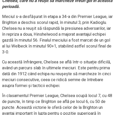
Chelsea, care nu a reușit să marcheze vreun gol în această
perioadă.
Meciul s-a desfășurat în etapa a 34-a din Premier League, iar
Brighton a deschis scorul rapid, în minutul 3, prin Kadioglu.
Chelsea nu a reușit să răspundă la presiunea adversarilor, iar
în repriza a doua, Hinshelwood a majorat avantajul echipei
gazdă în minutul 56. Finalul meciului a fost marcat de un gol
al lui Welbeck în minutul 90+1, stabilind astfel scorul final de
3-0.
Cu această înfrângere, Chelsea se află într-o situație dificilă,
având un parcurs slab în ultimele meciuri. Este pentru prima
dată din 1912 când echipa nu reușește să marcheze în cinci
meciuri consecutive, ceea ce ridică semne de întrebare
asupra formei și tacticii echipei.
În clasamentul Premier League, Chelsea ocupă locul 7, cu 48
de puncte, în timp ce Brighton se află pe locul 6, cu 50 de
puncte. Această victorie le oferă celor de la Brighton un
avantaj important în lupta pentru o poziție superioară în