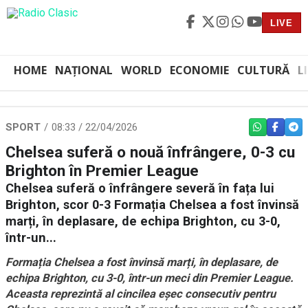
LIVE
HOME
NAȚIONAL
WORLD
ECONOMIE
CULTURĂ
L
SPORT
08:33 / 22/04/2026
WHATSAPP
FACEBO
TEL
Chelsea suferă o nouă înfrângere, 0-3 cu
Brighton în Premier League
Chelsea suferă o înfrângere severă în fața lui
Brighton, scor 0-3 Formația Chelsea a fost învinsă
marți, în deplasare, de echipa Brighton, cu 3-0,
într-un...
Formația Chelsea a fost învinsă marți, în deplasare, de
echipa Brighton, cu 3-0, într-un meci din Premier League.
Aceasta reprezintă al cincilea eșec consecutiv pentru