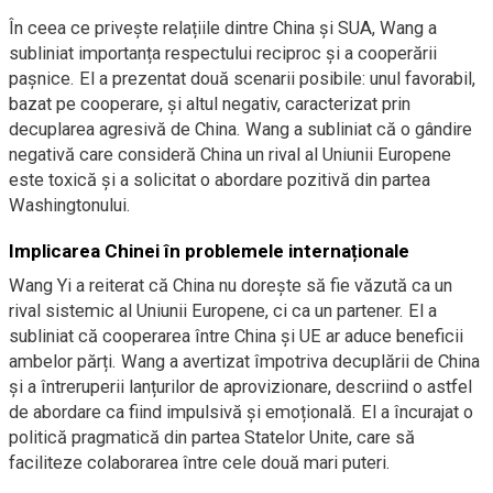
În ceea ce privește relațiile dintre China și SUA, Wang a
subliniat importanța respectului reciproc și a cooperării
pașnice. El a prezentat două scenarii posibile: unul favorabil,
bazat pe cooperare, și altul negativ, caracterizat prin
decuplarea agresivă de China. Wang a subliniat că o gândire
negativă care consideră China un rival al Uniunii Europene
este toxică și a solicitat o abordare pozitivă din partea
Washingtonului.
Implicarea Chinei în problemele internaționale
Wang Yi a reiterat că China nu dorește să fie văzută ca un
rival sistemic al Uniunii Europene, ci ca un partener. El a
subliniat că cooperarea între China și UE ar aduce beneficii
ambelor părți. Wang a avertizat împotriva decuplării de China
și a întreruperii lanțurilor de aprovizionare, descriind o astfel
de abordare ca fiind impulsivă și emoțională. El a încurajat o
politică pragmatică din partea Statelor Unite, care să
faciliteze colaborarea între cele două mari puteri.