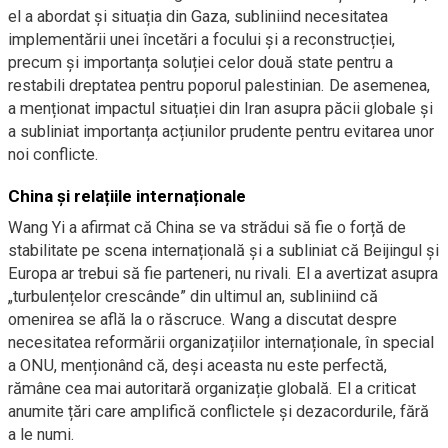
el a abordat și situația din Gaza, subliniind necesitatea
implementării unei încetări a focului și a reconstrucției,
precum și importanța soluției celor două state pentru a
restabili dreptatea pentru poporul palestinian. De asemenea,
a menționat impactul situației din Iran asupra păcii globale și
a subliniat importanța acțiunilor prudente pentru evitarea unor
noi conflicte.
China și relațiile internaționale
Wang Yi a afirmat că China se va strădui să fie o forță de
stabilitate pe scena internațională și a subliniat că Beijingul și
Europa ar trebui să fie parteneri, nu rivali. El a avertizat asupra
„turbulențelor crescânde” din ultimul an, subliniind că
omenirea se află la o răscruce. Wang a discutat despre
necesitatea reformării organizațiilor internaționale, în special
a ONU, menționând că, deși aceasta nu este perfectă,
rămâne cea mai autoritară organizație globală. El a criticat
anumite țări care amplifică conflictele și dezacordurile, fără
a le numi.