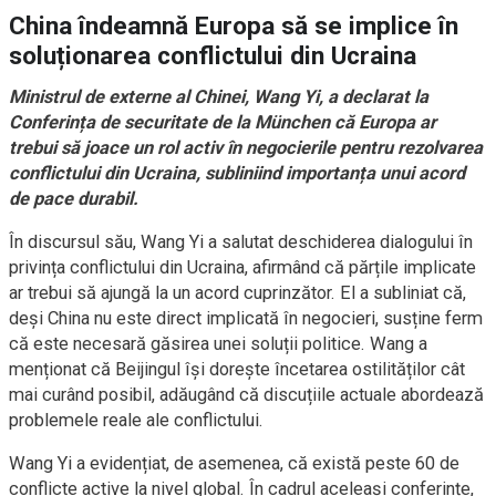
China îndeamnă Europa să se implice în
soluționarea conflictului din Ucraina
Ministrul de externe al Chinei, Wang Yi, a declarat la
Conferința de securitate de la München că Europa ar
trebui să joace un rol activ în negocierile pentru rezolvarea
conflictului din Ucraina, subliniind importanța unui acord
de pace durabil.
În discursul său, Wang Yi a salutat deschiderea dialogului în
privința conflictului din Ucraina, afirmând că părțile implicate
ar trebui să ajungă la un acord cuprinzător. El a subliniat că,
deși China nu este direct implicată în negocieri, susține ferm
că este necesară găsirea unei soluții politice. Wang a
menționat că Beijingul își dorește încetarea ostilităților cât
mai curând posibil, adăugând că discuțiile actuale abordează
problemele reale ale conflictului.
Wang Yi a evidențiat, de asemenea, că există peste 60 de
conflicte active la nivel global. În cadrul aceleași conferințe,