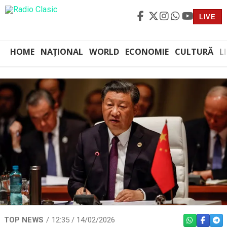
LIVE
HOME
NAȚIONAL
WORLD
ECONOMIE
CULTURĂ
L
TOP NEWS
12:35 / 14/02/2026
WHATSAPP
FACEBO
TEL