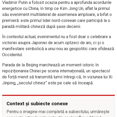
Vladimir Putin a folosit ocazia pentru a aprofunda acordurile
energetice cu China, în timp ce Kim Jong Un, aflat la primul
său eveniment multilateral de asemenea amploare, a bifat o
premieră: este primul lider nord-coreean care participă la o
paradă militară chineză după șase decenii.
În contextul actual, evenimentul nu a fost doar o celebrare a
victoriei asupra Japoniei de acum optzeci de ani, ci și o
manifestare simbolică a unui nou ax geopolitic care sfidează
Occidentul.
Parada de la Beijing marchează un moment istoric în
repoziționarea Chinei pe scena internațională, un spectacol
de forță menit să transmită lumii întregi că, în viziunea lui Xi
Jinping, „secolul chinez” este pe cale să înceapă.
Context și subiecte conexe
Pentru o imagine mai completă a subiectului, urmărește