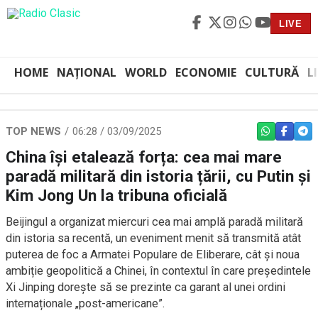
LIVE
HOME
NAȚIONAL
WORLD
ECONOMIE
CULTURĂ
L
TOP NEWS
06:28 / 03/09/2025
WHATSAPP
FACEBO
TEL
China își etalează forța: cea mai mare
paradă militară din istoria țării, cu Putin și
Kim Jong Un la tribuna oficială
Beijingul a organizat miercuri cea mai amplă paradă militară
din istoria sa recentă, un eveniment menit să transmită atât
puterea de foc a Armatei Populare de Eliberare, cât și noua
ambiție geopolitică a Chinei, în contextul în care președintele
Xi Jinping dorește să se prezinte ca garant al unei ordini
internaționale „post-americane”.