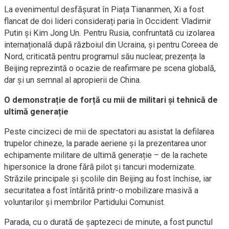
La evenimentul desfășurat în Piața Tiananmen, Xi a fost
flancat de doi lideri considerați paria în Occident: Vladimir
Putin și Kim Jong Un. Pentru Rusia, confruntată cu izolarea
internațională după războiul din Ucraina, și pentru Coreea de
Nord, criticată pentru programul său nuclear, prezența la
Beijing reprezintă o ocazie de reafirmare pe scena globală,
dar și un semnal al apropierii de China.
O demonstrație de forță cu mii de militari și tehnică de
ultimă generație
Peste cincizeci de mii de spectatori au asistat la defilarea
trupelor chineze, la parade aeriene și la prezentarea unor
echipamente militare de ultimă generație – de la rachete
hipersonice la drone fără pilot și tancuri modernizate.
Străzile principale și școlile din Beijing au fost închise, iar
securitatea a fost întărită printr-o mobilizare masivă a
voluntarilor și membrilor Partidului Comunist.
Parada, cu o durată de șaptezeci de minute, a fost punctul