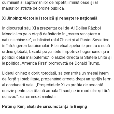
culminant al săptămânilor de repetiții minuțioase și al
măsurilor stricte de ordine publică.
Xi Jinping: victorie istorică și renaștere națională
În discursul său, Xi a prezentat cel de-Al Doilea Război
Mondial ca pe o etapă definitorie în „marea renaștere a
națiunii chineze”, subliniind rolul Chinei și al Rusiei Sovietice
în înfrângerea fascismului. El a reluat apelurile pentru o nouă
ordine globală, bazată pe „unitate împotriva hegemoniei și a
politicii celui mai puternic”, o aluzie directă la Statele Unite și
la politica „America First” promovată de Donald Trump.
Liderul chinez a dorit, totodată, să transmită un mesaj intern
de forță și stabilitate, prezentând armata drept un sprijin ferm
al conducerii sale. „Președintele Xi va profita de această
ocazie pentru a arăta că armata îl susține în mod clar și fără
echivoc”, au remarcat analiștii.
Putin și Kim, aliați de circumstanță la Beijing