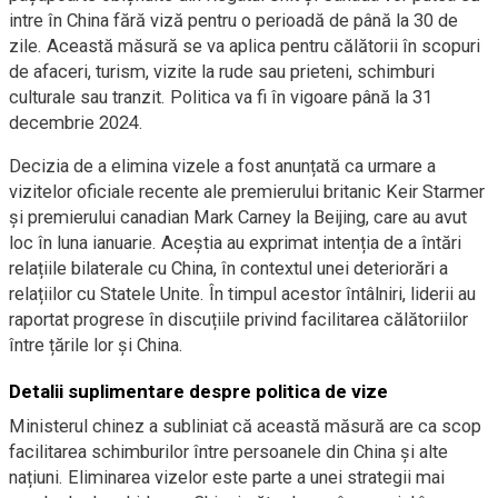
intre în China fără viză pentru o perioadă de până la 30 de
zile. Această măsură se va aplica pentru călătorii în scopuri
de afaceri, turism, vizite la rude sau prieteni, schimburi
culturale sau tranzit. Politica va fi în vigoare până la 31
decembrie 2024.
Decizia de a elimina vizele a fost anunțată ca urmare a
vizitelor oficiale recente ale premierului britanic Keir Starmer
și premierului canadian Mark Carney la Beijing, care au avut
loc în luna ianuarie. Aceștia au exprimat intenția de a întări
relațiile bilaterale cu China, în contextul unei deteriorări a
relațiilor cu Statele Unite. În timpul acestor întâlniri, liderii au
raportat progrese în discuțiile privind facilitarea călătoriilor
între țările lor și China.
Detalii suplimentare despre politica de vize
Ministerul chinez a subliniat că această măsură are ca scop
facilitarea schimburilor între persoanele din China și alte
națiuni. Eliminarea vizelor este parte a unei strategii mai