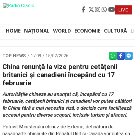
LIVE
HOME
NAȚIONAL
WORLD
ECONOMIE
CULTURĂ
L
TOP NEWS
17:09 / 15/02/2026
WHATSAPP
FACEBO
TEL
China renunță la vize pentru cetățenii
britanici și canadieni începând cu 17
februarie
Autoritățile chineze au anunțat că, începând cu 17
februarie, cetățenii britanici și canadieni vor putea călători
în China fără a mai necesita viză, o decizie care facilitează
accesul pentru diverse scopuri, inclusiv turism și afaceri.
Potrivit Ministerului chinez de Externe, deținătorii de
pașapoarte obișnuite din Regatul Unit și Canada vor putea să