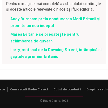
Pentru o imagine mai completă a subiectului, urmărește
și aceste articole relevante din același flux editorial.
Andy Burnham preia conducerea Marii Britanii și
promite un nou început
Marea Britanie se pregătește pentru
schimbarea de guvern
Larry, motanul de la Downing Street, întâmpină al
șaptelea premier britanic
tate
Cum ascult Radio Clasic?
Codul de conduită
Drept la repli
© Radio Clasic, 2026