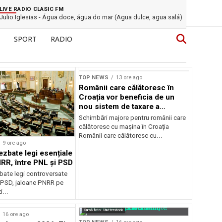
LIVE RADIO CLASIC FM
Julio Iglesias - Água doce, água do mar (Agua dulce, agua salá)
SPORT
RADIO
TOP NEWS
13 ore ago
Românii care călătoresc în
Croația vor beneficia de un
nou sistem de taxare a
autostrăzilor
Schimbări majore pentru românii care
călătoresc cu mașina în Croația
Românii care călătoresc cu...
9 ore ago
ezbate legi esențiale
RR, între PNL și PSD
bate legi controversate
i PSD, jaloane PNRR pe
i...
Sursă foto: Shutterstock
16 ore ago