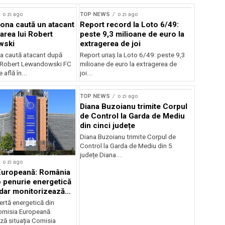
o zi ago
TOP NEWS
o zi ago
ona caută un atacant
Report record la Loto 6/49:
area lui Robert
peste 9,3 milioane de euro la
wski
extragerea de joi
a caută atacant după
Report uriaș la Loto 6/49: peste 9,3
i Robert Lewandowski FC
milioane de euro la extragerea de
 află în...
joi...
TOP NEWS
o zi ago
Diana Buzoianu trimite Corpul
de Control la Garda de Mediu
din cinci județe
Diana Buzoianu trimite Corpul de
Control la Garda de Mediu din 5
județe Diana...
o zi ago
Europeană: România
o penurie energetică
 dar monitorizează
ertă energetică din
omisia Europeană
ză situația Comisia