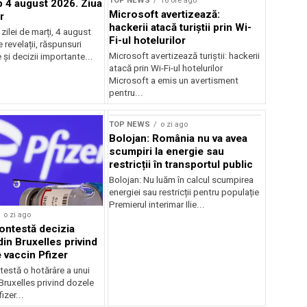
TOP NEWS
16 ore ago
4 august 2026. Ziua
Microsoft avertizează:
r
hackerii atacă turiștii prin Wi-
ilei de marți, 4 august
Fi-ul hotelurilor
revelații, răspunsuri
Microsoft avertizează turiștii: hackerii
și decizii importante...
atacă prin Wi-Fi-ul hotelurilor
Microsoft a emis un avertisment
pentru...
TOP NEWS
o zi ago
Bolojan: România nu va avea
scumpiri la energie sau
restricții în transportul public
Bolojan: Nu luăm în calcul scumpirea
energiei sau restricții pentru populație
Premierul interimar Ilie...
o zi ago
ontestă decizia
din Bruxelles privind
 vaccin Pfizer
testă o hotărâre a unui
 Bruxelles privind dozele
izer...