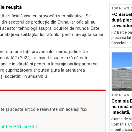
ie reușită
TOP NEWS
FC Barcel
ță artificială vine cu provocări semnificative. Se
după plec
n sectorul de producție din China, iar oficialii au
Lewando
i acestor tehnologii asupra locurilor de muncă. Este
FC Barcelon
ătățirea abilităților lucrătorilor pentru a-i ajuta să se
plecarea lu
Barcelona se
entru a face față provocărilor demografice. De
a dată în 2024, iar experții sugerează că este
anele în vârstă și pentru a încuraja participarea mai
are cuprinzătoare ar putea ajuta la atenuarea
și societății în ansamblu.
TOP NEWS
Comisia 
nu riscă 
 și aceste articole relevante din același flux
imediată,
situația
Starea de al
România: C
 între PNL și PSD
monitorizea