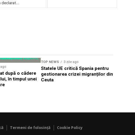
declarat...
TOP NEWS
3 zile ago
TOP NEWS
e ago
Statele UE critică Spania pentru
Țintă aeri
dat după o cădere
gestionarea crizei migranților din
frontiera 
ui, în timpul unei
Ceuta
Alert în T
are
că
Termeni de folosință
Cookie Policy