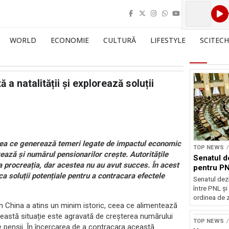
WORLD
ECONOMIE
CULTURĂ
LIFESTYLE
SCITECH
a natalității și explorează soluții
 ceea ce generează temeri legate de impactul economic
TOP NEWS
ază și numărul pensionarilor crește. Autoritățile
Senatul d
a procreația, dar acestea nu au avut succes. În acest
pentru PN
a soluții potențiale pentru a contracara efectele
Senatul dez
între PNL ș
ordinea de z
ii în China a atins un minim istoric, ceea ce alimentează
 Această situație este agravată de creșterea numărului
TOP NEWS
 pensii. În încercarea de a contracara această