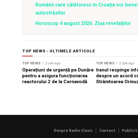
Românii care călătoresc în Croația vor bene
autostrăzilor
Horoscop 4 august 2026. Ziua revelațiilor
TOP NEWS - ULTIMELE ARTICOLE
TOP NEWS
2 zile ago
TOP NEWS
2 zile ago
Operațiuni de urgență pe Dunăre
Iranul respinge inf
pentru a asigura funcționarea
despre un acord c
reactorului 2 de la Cernavodă
Strâmtoarea Ormu
Despre Radio Clasic
Contact
Publici