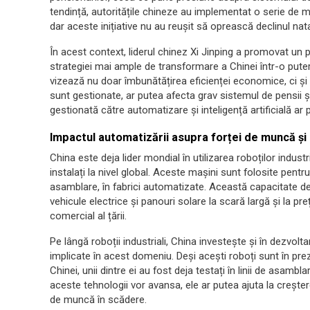
tendință, autoritățile chineze au implementat o serie de mă
dar aceste inițiative nu au reușit să oprească declinul nata
În acest context, liderul chinez Xi Jinping a promovat un 
strategiei mai ample de transformare a Chinei într-o puter
vizează nu doar îmbunătățirea eficienței economice, ci ș
sunt gestionate, ar putea afecta grav sistemul de pensii și 
gestionată către automatizare și inteligență artificială a
Impactul automatizării asupra forței de muncă ș
China este deja lider mondial în utilizarea roboților indust
instalați la nivel global. Aceste mașini sunt folosite pentru
asamblare, în fabrici automatizate. Această capacitate d
vehicule electrice și panouri solare la scară largă și la pre
comercial al țării.
Pe lângă roboții industriali, China investește și în dezvo
implicate în acest domeniu. Deși acești roboți sunt în pre
Chinei, unii dintre ei au fost deja testați în linii de asambl
aceste tehnologii vor avansa, ele ar putea ajuta la creșterea
de muncă în scădere.