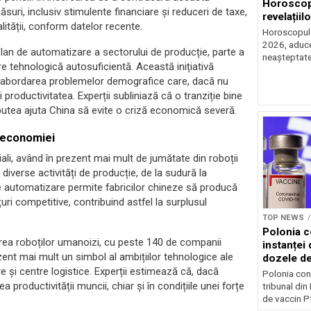
Horoscop 
suri, inclusiv stimulente financiare și reduceri de taxe,
revelațiilo
lității, conform datelor recente.
Horoscopul z
2026, aduce 
plan de automatizare a sectorului de producție, parte a
neașteptate 
e tehnologică autosuficientă. Această inițiativă
i abordarea problemelor demografice care, dacă nu
productivitatea. Experții subliniază că o tranziție bine
r putea ajuta China să evite o criză economică severă.
i economiei
riali, având în prezent mai mult de jumătate din roboții
 diverse activități de producție, de la sudură la
e automatizare permite fabricilor chineze să producă
țuri competitive, contribuind astfel la surplusul
TOP NEWS
Polonia c
ltarea roboților umanoizi, cu peste 140 de companii
instanței 
zent mai mult un simbol al ambițiilor tehnologice ale
dozele de
are și centre logistice. Experții estimează că, dacă
Polonia con
 productivității muncii, chiar și în condițiile unei forțe
tribunal din
de vaccin Pf