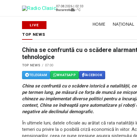
07.08.2026 | 02:33
Bucuresti
--°C
HOME
NAȚIONAL
TOP NEWS
China se confruntă cu o scădere alarmantă 
tehnologice
TOP NEWS
07:00
TELEGRAM
WHATSAPP
FACEBOOK
China se confruntă cu o scădere istorică a natalității,
pe termen lung, pe măsură ce forța de muncă se micșore
chineze au implementat diverse politici pentru a încuraj
context, China se îndreaptă spre automatizare și roboți c
negative ale declinului demografic.
În ultimele luni, datele oficiale au arătat că rata natalităț
temeri cu privire la o posibilă criză economică în viitor.
pensionarilor, ceea ce pune presiune asupra sistemului de