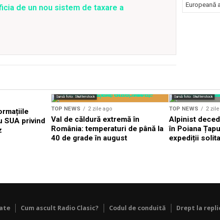
Europeană a 
ficia de un nou sistem de taxare a
Sursă foto: Shutterstock
Sursă foto: Shutterstock
TOP NEWS
2 zile ago
TOP NEWS
2 zil
ormațiile
Val de căldură extremă în
Alpinist dece
u SUA privind
România: temperaturi de până la
în Poiana Țapul
z
40 de grade în august
expediții solit
tate
Cum ascult Radio Clasic?
Codul de conduită
Drept la repli