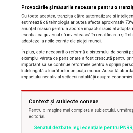
Provocările și măsurile necesare pentru o tranziț
Cu toate acestea, tranziția către automatizare și inteligen
estimează că tehnologia ar putea afecta aproximativ 70% di
anunțat măsuri pentru a aborda impactul rapid al adoptări
esențial ca guvernul să investească în recalificarea și îmbun
adapteze la noile cerințe ale pieței muncii.
În plus, este necesară o reformă a sistemului de pensii p
exemplu, vârsta de pensionare a fost crescută pentru prim
important să se continue reformele pentru a sprijini perso
îndelungată a lucrătorilor pe piața muncii. Această abord
impactului negativ al scăderii natalității asupra economiei 
Context și subiecte conexe
Pentru o imagine mai completă a subiectului, urmărește
editorial.
Senatul dezbate legi esențiale pentru PNRR,