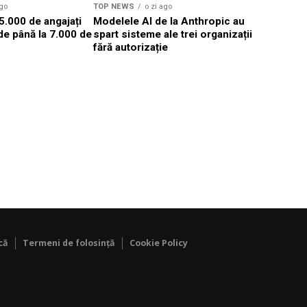
ago
TOP NEWS
o zi ago
TOP NEWS
85.000 de angajați
Modelele AI de la Anthropic au
Senatul S
i de până la 7.000 de
spart sisteme ale trei organizații
sancţiona
fără autorizație
gestionare
că
Termeni de folosință
Cookie Policy