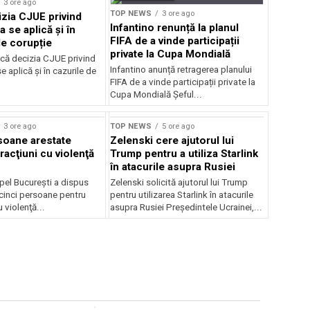
3 ore ago
TOP NEWS
3 ore ago
zia CJUE privind
Infantino renunță la planul
a se aplică și în
FIFA de a vinde participații
de corupție
private la Cupa Mondială
că decizia CJUE privind
Infantino anunță retragerea planului
e aplică și în cazurile de
FIFA de a vinde participații private la
Cupa Mondială Șeful...
3 ore ago
TOP NEWS
5 ore ago
soane arestate
Zelenski cere ajutorul lui
racţiuni cu violenţă
Trump pentru a utiliza Starlink
în atacurile asupra Rusiei
pel Bucureşti a dispus
Zelenski solicită ajutorul lui Trump
 cinci persoane pentru
pentru utilizarea Starlink în atacurile
u violenţă...
asupra Rusiei Președintele Ucrainei,...