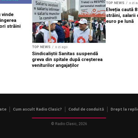
TOP NEWS
o zi 
Elveția caută 
u vinde
străini, salari
pingerea
euro pe lună
ori străini
TOP NEWS
o zi ago
Sindicaliștii Sanitas suspendă
greva din spitale după creșterea
veniturilor angajaților
tate
Cum ascult Radio Clasic?
Codul de conduită
Drept la repli
© Radio Clasic, 2026