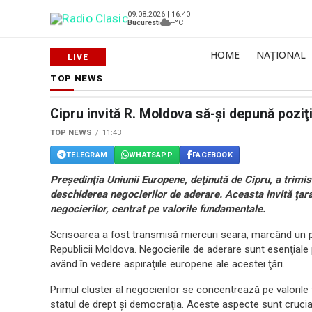
09.08.2026 | 16:40
Bucuresti
--°C
HOME
NAȚIONAL
TOP NEWS
Cipru invită R. Moldova să-şi depună poziţ
TOP NEWS
11:43
TELEGRAM
WHATSAPP
FACEBOOK
Preşedinţia Uniunii Europene, deţinută de Cipru, a trimi
deschiderea negocierilor de aderare. Aceasta invită ţara
negocierilor, centrat pe valorile fundamentale.
Scrisoarea a fost transmisă miercuri seara, marcând un p
Republicii Moldova. Negocierile de aderare sunt esenţiale 
având în vedere aspiraţiile europene ale acestei ţări.
Primul cluster al negocierilor se concentrează pe valorile
statul de drept şi democraţia. Aceste aspecte sunt crucia