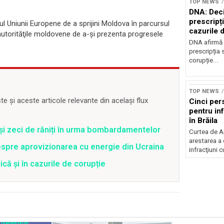
TOP NEWS
DNA: Deci
prescripți
l Uniunii Europene de a sprijini Moldova în parcursul
cazurile 
utorităţile moldovene de a-şi prezenta progresele
DNA afirmă 
prescripția s
corupție...
TOP NEWS
 și aceste articole relevante din același flux
Cinci per
pentru inf
în Brăila
 și zeci de răniți în urma bombardamentelor
Curtea de A
arestarea a
spre aprovizionarea cu energie din Ucraina
infracţiuni c
că și în cazurile de corupție