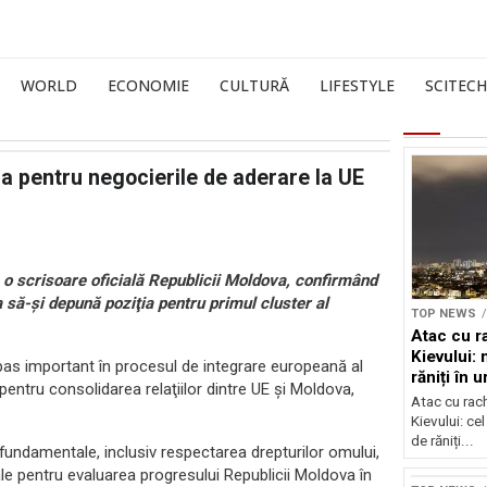
WORLD
ECONOMIE
CULTURĂ
LIFESTYLE
SCITECH
ia pentru negocierile de aderare la UE
s o scrisoare oficială Republicii Moldova, confirmând
 să-şi depună poziţia pentru primul cluster al
TOP NEWS
Atac cu r
Kievului: 
as important în procesul de integrare europeană al
răniți în 
pentru consolidarea relaţiilor dintre UE şi Moldova,
bombarda
Atac cu rac
Kievului: cel
de răniți...
 fundamentale, inclusiv respectarea drepturilor omului,
le pentru evaluarea progresului Republicii Moldova în