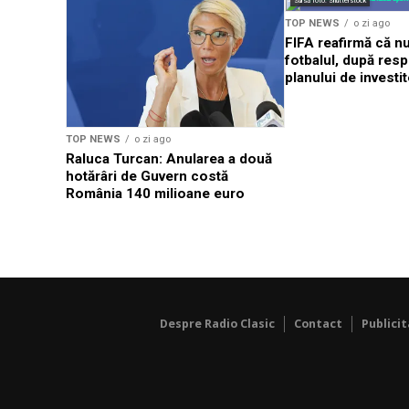
Sursă foto: Shutterstock
TOP NEWS
o zi ago
FIFA reafirmă că n
fotbalul, după res
planului de investit
TOP NEWS
o zi ago
Raluca Turcan: Anularea a două
hotărâri de Guvern costă
România 140 milioane euro
Despre Radio Clasic
Contact
Publici