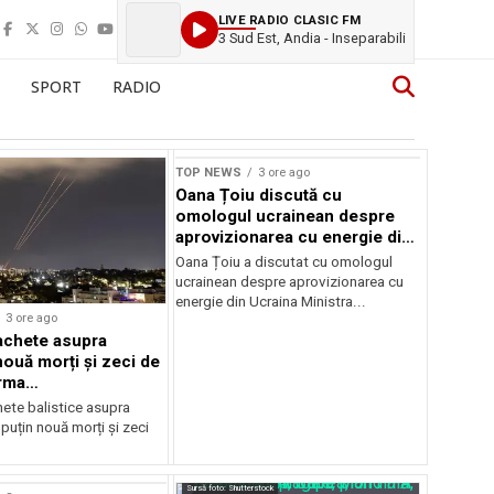
LIVE RADIO CLASIC FM
3 Sud Est, Andia - Inseparabili
SPORT
RADIO
TOP NEWS
3 ore ago
Oana Țoiu discută cu
omologul ucrainean despre
aprovizionarea cu energie din
Ucraina
Oana Țoiu a discutat cu omologul
ucrainean despre aprovizionarea cu
energie din Ucraina Ministra...
3 ore ago
achete asupra
nouă morți și zeci de
urma
mentelor
hete balistice asupra
 puțin nouă morți și zeci
Sursă foto: Shutterstock