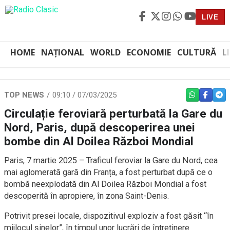
LIVE
HOME
NAȚIONAL
WORLD
ECONOMIE
CULTURĂ
L
TOP NEWS
09:10 / 07/03/2025
WHATSAPP
FACEBO
TEL
Circulație feroviară perturbată la Gare du
Nord, Paris, după descoperirea unei
bombe din Al Doilea Război Mondial
Paris, 7 martie 2025 – Traficul feroviar la Gare du Nord, cea
mai aglomerată gară din Franța, a fost perturbat după ce o
bombă neexplodată din Al Doilea Război Mondial a fost
descoperită în apropiere, în zona Saint-Denis.
Potrivit presei locale, dispozitivul exploziv a fost găsit “în
mijlocul șinelor”, în timpul unor lucrări de întreținere