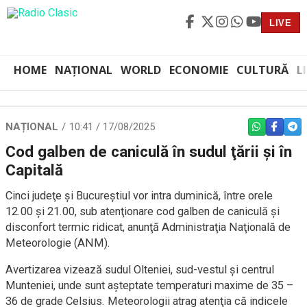
LIVE
HOME
NAȚIONAL
WORLD
ECONOMIE
CULTURĂ
L
NAȚIONAL
10:41 / 17/08/2025
WHATSAPP
FACEBO
TEL
Cod galben de caniculă în sudul ţării şi în
Capitală
Cinci judeţe şi Bucureştiul vor intra duminică, între orele
12.00 şi 21.00, sub atenţionare cod galben de caniculă şi
disconfort termic ridicat, anunţă Administraţia Naţională de
Meteorologie (ANM).
Avertizarea vizează sudul Olteniei, sud-vestul şi centrul
Munteniei, unde sunt aşteptate temperaturi maxime de 35 –
36 de grade Celsius. Meteorologii atrag atenţia că indicele