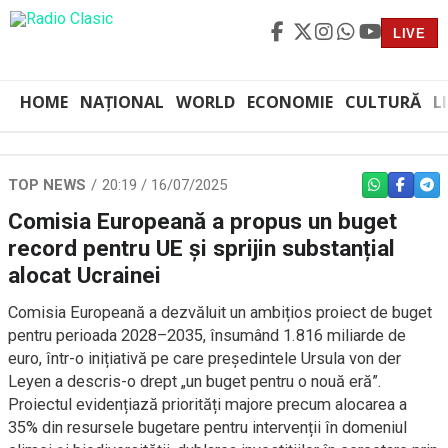
LIVE
HOME
NAȚIONAL
WORLD
ECONOMIE
CULTURĂ
L
TOP NEWS
20:19 / 16/07/2025
WHATSAPP
FACEBO
TEL
Comisia Europeană a propus un buget
record pentru UE și sprijin substanțial
alocat Ucrainei
Comisia Europeană a dezvăluit un ambițios proiect de buget
pentru perioada 2028–2035, însumând 1.816 miliarde de
euro, într-o inițiativă pe care președintele Ursula von der
Leyen a descris-o drept „un buget pentru o nouă eră”.
Proiectul evidențiază priorități majore precum alocarea a
35% din resursele bugetare pentru intervenții în domeniul