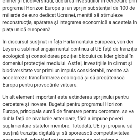
climei și biodiversității, dublarea investițiilor în cercetare prin
programul Horizon Europe și un sprijin substanțial de 100 de
miliarde de euro dedicat Ucrainei, menită să stimuleze
reconstrucția, apărarea și integrarea economică a acesteia în
piața unică europeană.
În discursul susținut în fața Parlamentului European, von der
Leyen a subliniat angajamentul continuu al UE față de tranziția
ecologică și consolidarea poziției blocului ca lider global în
domeniul protecției mediului. Astfel, investițiile în climat și
biodiversitate vor primi un impuls considerabil, menite să
accelereze transformarea ecologică și să pregătească
Europa pentru provocările viitoare.
Un alt element important este extinderea sprijinului pentru
cercetare și inovare. Bugetul pentru programul Horizon
Europe, principala sursă de finanțare pentru cercetare, se va
dubla față de nivelurile anterioare, fără a impune poveri
suplimentare statelor membre. Totodată, UE își propune să
susțină tranziția digitală și să sporească competitivitatea