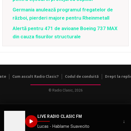
Germania anulează programul fregatelor de
război, pierderi majore pentru Rheinmetall
Alertă pentru 471 de avioane Boeing 737 MAX
din cauza fisurilor structurale
tate
Cum ascult Radio Clasic?
Codul de conduită
Drept la repli
© Radio Clasic, 2026
LIVE RADIO CLASIC FM
↓
Lucas - Hablame Suavecito