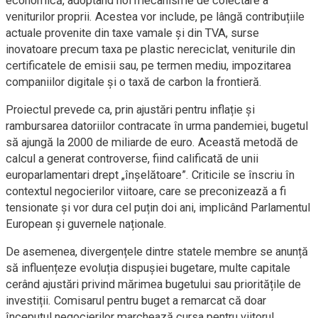
economică, adoptând noi mecanisme de colectare a
veniturilor proprii. Acestea vor include, pe lângă contribuțiile
actuale provenite din taxe vamale și din TVA, surse
inovatoare precum taxa pe plastic nereciclat, veniturile din
certificatele de emisii sau, pe termen mediu, impozitarea
companiilor digitale și o taxă de carbon la frontieră.
Proiectul prevede ca, prin ajustări pentru inflație și
rambursarea datoriilor contracate în urma pandemiei, bugetul
să ajungă la 2000 de miliarde de euro. Această metodă de
calcul a generat controverse, fiind calificată de unii
europarlamentari drept „înșelătoare”. Criticile se înscriu în
contextul negocierilor viitoare, care se preconizează a fi
tensionate și vor dura cel puțin doi ani, implicând Parlamentul
European și guvernele naționale.
De asemenea, divergențele dintre statele membre se anunță
să influențeze evoluția dispușiei bugetare, multe capitale
cerând ajustări privind mărimea bugetului sau prioritățile de
investiții. Comisarul pentru buget a remarcat că doar
începutul negocierilor marchează cursa pentru viitorul