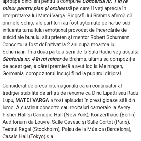
aproape cinci ani pentru a compune
Concertul nr. 1 în re
minor pentru pian şi orchestră
pe care îl veți aprecia în
interpretarea lui Matei Varga. Biografii lui Brahms afirmă că
primele schițe ale partiturii au fost așternute pe hârtie sub
influența tumultului emoțional provocat de încercările de
suicid ale bunului său prieten și mentor Robert Schumann.
Concertul a fost definitivat la 2 ani după moartea lui
Schumann. În a doua parte a serii de la Sala Radio veți asculta
Simfonia nr. 4 în mi minor
de Brahms, ultima sa compoziție
de acest gen, a cărei premieră a avut loc la Meiningen,
Germania, compozitorul însuși fiind la pupitrul dirijoral.
Considerat de presa internaţională ca un continuator al
tradiţiei stabilite de artişti de renume ca Dinu Lipatti sau Radu
Lupu,
MATEI VARGA
a fost aplaudat în prestigioase săli din
lume. A susținut concerte sau recitaluri camerale la Avery
Fisher Hall şi Carnegie Hall (New York), Konzerthaus (Berlin),
Auditorium du Louvre, Salle Gaveau şi Salle Cortot (Paris),
Teatrul Regal (Stockholm), Palau de la Música (Barcelona),
Casals Hall (Tokyo) ş.a.