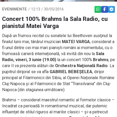
EVENIMENTE
12:13 / 30/05/2016
WHATSAPP
FACEBO
TEL
Concert 100% Brahms la Sala Radio, cu
pianistul Matei Varga
După un frumos recital cu sonatele lui Beethoven susţinut la
finalul lunii mai, tânărul muzician
MATEI VARGA
, considerat a
fi unul dintre cei mai mari pianişti români ai momentului, cu o
frumoasă carieră internațională, vă invită din nou la
Sala
Radio,
vineri, 3 iunie (19.00)
la un concert 100%
Brahms
, pe
care îl va prezenta alături de
Orchestra Naţională Radio
. La
pupitrul dirijoral se va afla
GABRIEL BEBEŞELEA
, dirijor
principal al Filarmonicii din Sibiu, al Operei Naționale Române
Cluj-Napoca și al Filarmonicii de Stat “Transilvania” din Cluj-
Napoca (din stagiunea următoare).
Brahms – considerat maestrul romantic al formelor clasice –
încadrat ca perioadă în romantismul muzical, dar puternic
influențat de stilul riguros al marilor clasici – și-a petrecut