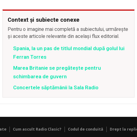
Context și subiecte conexe
Pentru o imagine mai completă a subiectului, urmărește
și aceste articole relevante din același flux editorial.
Spania, la un pas de titlul mondial după golul lui
Ferran Torres
Marea Britanie se pregătește pentru
schimbarea de guvern
Concertele săptămânii la Sala Radio
tate
Cum ascult Radio Clasic?
Codul de conduită
Drept la repli