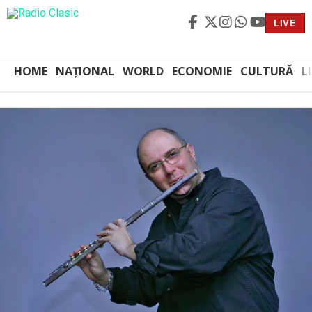
LIVE
HOME
NAȚIONAL
WORLD
ECONOMIE
CULTURĂ
L