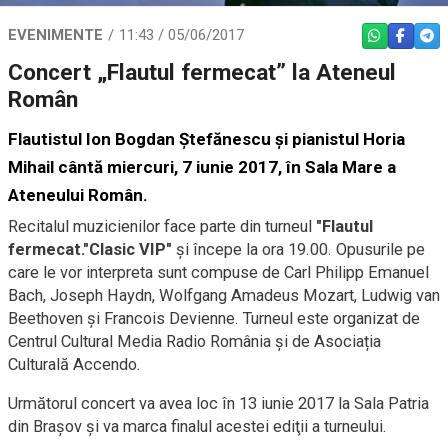
EVENIMENTE
11:43 / 05/06/2017
WHATSAPP
FACEBO
TEL
Concert „Flautul fermecat” la Ateneul
Român
Flautistul Ion Bogdan Ştefănescu şi pianistul Horia
Mihail cântă miercuri, 7 iunie 2017, în Sala Mare a
Ateneului Român.
Recitalul muzicienilor face parte din turneul
"Flautul
fermecat."Clasic VIP"
şi începe la ora 19.00. Opusurile pe
care le vor interpreta sunt compuse de Carl Philipp Emanuel
Bach, Joseph Haydn, Wolfgang Amadeus Mozart, Ludwig van
Beethoven şi Francois Devienne. Turneul este organizat de
Centrul Cultural Media Radio România şi de Asociația
Culturală Accendo.
Următorul concert va avea loc în 13 iunie 2017 la Sala Patria
din Braşov şi va marca finalul acestei ediţii a turneului.