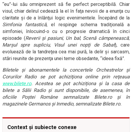
“eu”-lui său omniprezent să fie perfect perceptibilă. Chiar
visul, chiar delirul cedează la el în faţa nevoii de a enunţa cu
claritate şi de a înlănţui logic evenimentele. Începând de la
Simfonia fantastică
, el respinge schema tradiţională a
simfoniei, înlocuind-o cu o progresie dramatică în cinci
episoade (
Reverii şi pasiuni
;
Un bal
;
Scenă câmpenească
;
Marşul spre supliciu
;
Visul unei nopţi de Sabat
), care
evoluează de la tandreţea cea mai pură, la delir şi sarcasm,
stări reunite de prezenţa unei teme obsedante, “ideea fixă”.
Biletele şi abonamentele la concertele Orchestrelor şi
Corurilor Radio se pot achiziţiona online prin reţeaua
www.bilete.ro
. Acestea se pot achiziționa și la casa de
bilete a Sălii Radio şi sunt disponibile, de asemenea, în
oficiile Poştei Române semnalizate Bilete.ro și în
magazinele Germanos şi Inmedio, semnalizate Bilete.ro.
Context și subiecte conexe