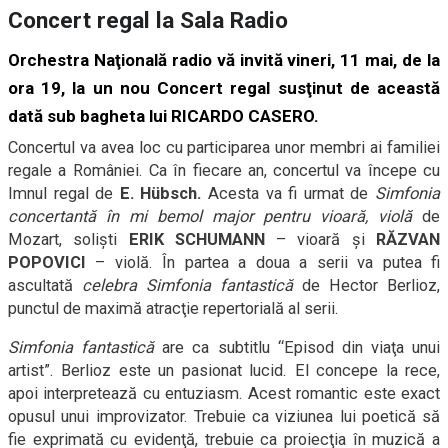
Concert regal la Sala Radio
Orchestra Naţională radio vă invită vineri,
11 mai, de la
ora 19
, la un nou Concert regal susţinut de această
dată sub bagheta lui
RICARDO CASERO
.
Concertul va avea loc cu participarea unor membri ai familiei
regale a României.
Ca în fiecare an, concertul va începe cu
Imnul regal de
E. Hübsch.
Acesta va fi urmat de
Simfonia
concertantă în mi bemol major pentru vioară, violă
de
Mozart, solişti
ERIK SCHUMANN
– vioară şi
RĂZVAN
POPOVICI
– violă. În partea a doua a serii va putea fi
ascultată
celebra Simfonia fantastică
de Hector Berlioz,
punctul de maximă atracţie repertorială al serii.
Simfonia fantastică
are ca subtitlu “Episod din viaţa unui
artist”. Berlioz este un pasionat lucid. El concepe la rece,
apoi interpretează cu entuziasm. Acest romantic este exact
opusul unui improvizator. Trebuie ca viziunea lui poetică să
fie exprimată cu evidenţă, trebuie ca proiecţia în muzică a