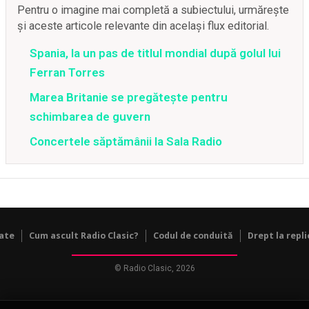
Pentru o imagine mai completă a subiectului, urmărește
și aceste articole relevante din același flux editorial.
Spania, la un pas de titlul mondial după golul lui
Ferran Torres
Marea Britanie se pregătește pentru
schimbarea de guvern
Concertele săptămânii la Sala Radio
tate
Cum ascult Radio Clasic?
Codul de conduită
Drept la repli
© Radio Clasic, 2026