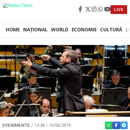
LIVE
HOME
NAȚIONAL
WORLD
ECONOMIE
CULTURĂ
L
EVENIMENTE
13:38 / 10/06/2019
WHATSAPP
FACEBO
TEL