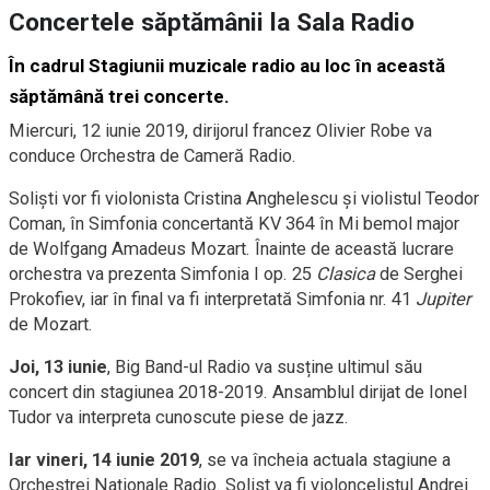
Concertele săptămânii la Sala Radio
În cadrul Stagiunii muzicale radio au loc în această
săptămână trei concerte.
Miercuri, 12 iunie 2019, dirijorul francez Olivier Robe va
conduce Orchestra de Cameră Radio.
Solişti vor fi violonista Cristina Anghelescu și violistul Teodor
Coman, în Simfonia concertantă KV 364 în Mi bemol major
de Wolfgang Amadeus Mozart. Înainte de această lucrare
orchestra va prezenta Simfonia I op. 25
Clasica
de Serghei
Prokofiev, iar în final va fi interpretată Simfonia nr. 41
Jupiter
de Mozart.
Joi, 13 iunie
, Big Band-ul Radio va susține ultimul său
concert din stagiunea 2018-2019. Ansamblul dirijat de Ionel
Tudor va interpreta cunoscute piese de jazz.
Iar vineri, 14 iunie 2019
, se va încheia actuala stagiune a
Orchestrei Naţionale Radio. Solist va fi violoncelistul Andrei