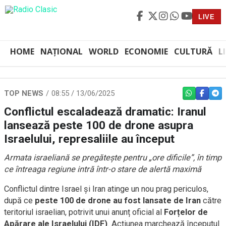
LIVE
HOME
NAȚIONAL
WORLD
ECONOMIE
CULTURĂ
L
TOP NEWS
08:55 / 13/06/2025
WHATSAPP
FACEBO
TEL
Conflictul escaladează dramatic: Iranul
lansează peste 100 de drone asupra
Israelului, represaliile au început
Armata israeliană se pregătește pentru „ore dificile”, în timp
ce întreaga regiune intră într-o stare de alertă maximă
Conflictul dintre Israel și Iran atinge un nou prag periculos,
după ce
peste 100 de drone au fost lansate de Iran
către
teritoriul israelian, potrivit unui anunț oficial al
Forțelor de
Apărare ale Israelului (IDF)
. Acțiunea marchează începutul