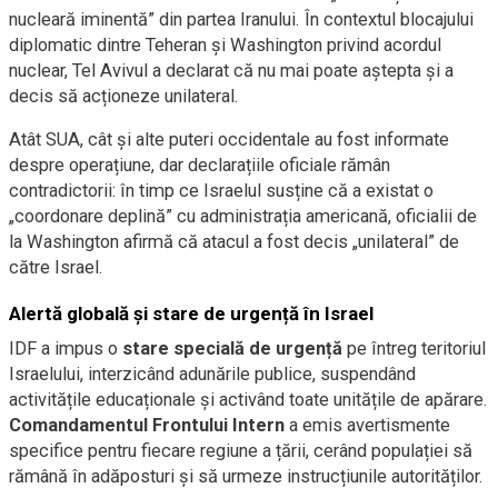
nucleară iminentă” din partea Iranului. În contextul blocajului
diplomatic dintre Teheran și Washington privind acordul
nuclear, Tel Avivul a declarat că nu mai poate aștepta și a
decis să acționeze unilateral.
Atât SUA, cât și alte puteri occidentale au fost informate
despre operațiune, dar declarațiile oficiale rămân
contradictorii: în timp ce Israelul susține că a existat o
„coordonare deplină” cu administrația americană, oficialii de
la Washington afirmă că atacul a fost decis „unilateral” de
către Israel.
Alertă globală și stare de urgență în Israel
IDF a impus o
stare specială de urgență
pe întreg teritoriul
Israelului, interzicând adunările publice, suspendând
activitățile educaționale și activând toate unitățile de apărare.
Comandamentul Frontului Intern
a emis avertismente
specifice pentru fiecare regiune a țării, cerând populației să
rămână în adăposturi și să urmeze instrucțiunile autorităților.