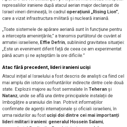
represaliilor iraniene după atacul aerian major declanșat de
Israel vineri dimineață, în cadrul
operațiunii „Rising Lion”
,
care a vizat infrastructura militară și nucleară iraniană.
„Toate sistemele de apărare aeriană sunt în funcțiune pentru
a intercepta amenințările,” a transmis purtătorul de cuvânt al
armatei israeliene,
Effie Defrin
, subliniind gravitatea situației:
„Este un eveniment diferit față de ceea ce am experimentat
până acum și ne așteptăm la ore dificile.”
Atac fără precedent, lideri iranieni uciși
Atacul inițial al Israelului a fost descris de analiști ca fiind cel
mai amplu din istoria confruntărilor indirecte dintre cele două
state. Explozii majore au fost semnalate în
Teheran
și
Natanz
, unde se află una dintre principalele instalații de
îmbogățire a uraniului din Iran. Potrivit informațiilor
confirmate de agenții internaționale și oficiali israelieni, în
urma raidurilor au fost
uciși doi dintre cei mai importanți
lideri militari iranieni
:
generalul Hossein Salami
,