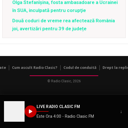
Olga Stefanîşina, fosta ambasadoare a Ucrainei
în SUA, inculpată pentru corupţie
Două coduri de vreme rea afectează România
joi, avertizări pentru 39 de județe
tate
Cum ascult Radio Clasic?
Codul de conduită
Drept la repli
© Radio Clasic, 2026
LIVE RADIO CLASIC FM
↓
Este Ora 4:00 - Radio Clasic FM