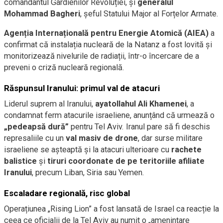
comandantul Gardienilor Revoluției, și
generalul
Mohammad Bagheri
, șeful Statului Major al Forțelor Armate.
Agenția Internațională pentru Energie Atomică (AIEA)
a
confirmat că instalația nucleară de la Natanz a fost lovită și
monitorizează nivelurile de radiații, într-o încercare de a
preveni o criză nucleară regională.
Răspunsul Iranului: primul val de atacuri
Liderul suprem al Iranului,
ayatollahul Ali Khamenei
, a
condamnat ferm atacurile israeliene, anunțând că urmează o
„pedeapsă dură”
pentru Tel Aviv. Iranul pare să fi deschis
represaliile cu un
val masiv de drone
, dar surse militare
israeliene se așteaptă și la atacuri ulterioare cu
rachete
balistice
și
tiruri coordonate de pe teritoriile afiliate
Iranului
, precum Liban, Siria sau Yemen.
Escaladare regională, risc global
Operațiunea „Rising Lion” a fost lansată de Israel ca reacție la
ceea ce oficialii de la Tel Aviv au numit o „amenințare