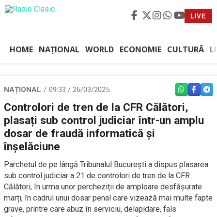
LIVE
HOME
NAȚIONAL
WORLD
ECONOMIE
CULTURĂ
L
NAȚIONAL
09:33 / 26/03/2025
WHATSAPP
FACEBO
TEL
Controlori de tren de la CFR Călători,
plasați sub control judiciar într-un amplu
dosar de fraudă informatică și
înșelăciune
Parchetul de pe lângă Tribunalul București a dispus plasarea
sub control judiciar a 21 de controlori de tren de la CFR
Călători, în urma unor percheziții de amploare desfășurate
marți, în cadrul unui dosar penal care vizează mai multe fapte
grave, printre care abuz în serviciu, delapidare, fals