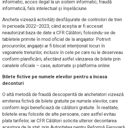
informatic, acces ilegal la un sistem informatic, fraudă
informatică, fals intelectual și înșelăciune.
Ancheta vizează activități desfășurate de controlori de tren
în perioada 2022–2023, când aceștia ar fi accesat
neautorizat baza de date a CFR Călători, folosindu-se de
tabletele primite în mod oficial de la angajator. Potrivit
procurorilor, angajații ar fi blocat intenționat locuri în
vagoanele trenurilor, inclusiv în cele pe care nu le deserveau
conform planificării, afectând astfel vânzarea de bilete prin
canalele oficiale – case, automate și platforma online.
Bilete fictive pe numele elevilor pentru a încasa
deconturi
O altă metodă de fraudă descoperită de anchetatori vizează
emiterea fictivă de bilete gratuite pe numele elevilor, care
conform legii beneficiază de călătorii gratuite. În realitate,
biletele erau folosite de alte persoane, care astfel evitau
plata tarifelor, iar CFR Călători solicita ulterior decontarea
acestora de la stat, prin Autoritatea pentru Reformă Feroviară,