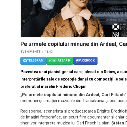
Pe urmele copilului minune din Ardeal, Car
EVENIMENTE
11:40
TELEGRAM
WHATSAPP
FACEBOOK
Povestea unui pianist genial care, plecat din Sebeș, a cuce
interpretările sale de excepție dar și cu compozițiile sal
preferat al marelui Frédéric Chopin.
„Pe urmele copilului minune din Ardeal, Carl Filtsch
”
memoriei și creaţiei muzicale din Transilvania și prin ac
Regizoarea, scenarista și producătoarea Brigitte Drodtloff a
de imagini fotografice, un scurt film documentar și chiar o 
tineri vor interpreta muzica lui Carl Fitsch la pian:
Ștefan 