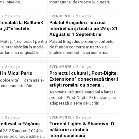
mai bine de...
Internațional de Poezie București...
E
2 ani ago
EVENIMENTE
2 ani ago
enabilă la BalKaniK
Palatul Bragadiru: muzică
cu „D*efectele
interbelică şi teatru pe 29 şi 31
August şi 1 Septembrie
 Mătușii”, cunoscut pentru
Palatul Bragadiru propune iubitorilor
sustenabilității în modă
de frumos concerte attractive şi
ordarea sa originală în...
întâlniri memorabile cu nume mari...
E
2 ani ago
EVENIMENTE
2 ani ago
i în Micul Paris
Proiectul cultural ,,Post-Digital
Extensions” conectează tinerii
dolce vita” – cam așa s-
artiști români cu scena
zuma concertul Din
internațională
Asociația Culturală Marginal a lansat
proiectul Post-Digital Extensions, ce
adaptează o serie de lucrări...
E
2 ani ago
EVENIMENTE
2 ani ago
medieval la Făgăraș
Turneul Lights & Shadows: O
călătorie artistică
l 23-25 august 2024, la
interdisciplinară
vea loc o nouă ediție a...