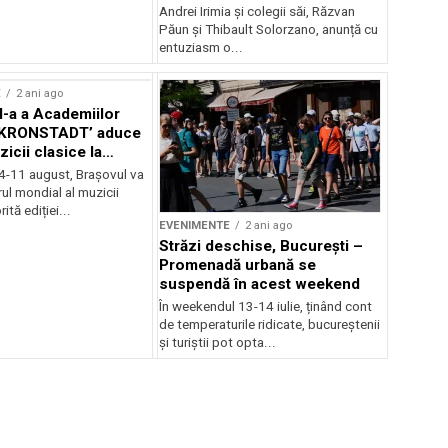
Andrei Irimia și colegii săi, Răzvan
Păun și Thibault Solorzano, anunță cu
entuziasm o...
E
2 ani ago
II-a a Academiilor
KRONSTADT’ aduce
zicii clasice la
 4-11 august, Brașovul va
ul mondial al muzicii
ită ediției...
EVENIMENTE
2 ani ago
Străzi deschise, București –
Promenadă urbană se
suspendă în acest weekend
În weekendul 13-14 iulie, ținând cont
de temperaturile ridicate, bucureștenii
și turiștii pot opta...