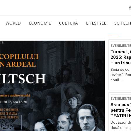
WORLD
ECONOMIE
CULTURĂ
LIFESTYLE
SCITECH
EVENIMENT
Turneul „
2025: Ra
– un tribu
și Occide
Seria de co
revine în R
nouă...
EVENIMENT
S-au pus 
pentru Fe
TEATRU 
Douăzeci de
două online