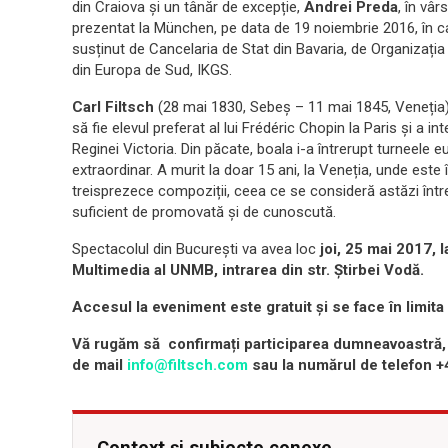
din Craiova și un tânăr de excepție,
Andrei Preda
, în vâr
prezentat la München, pe data de 19 noiembrie 2016, în ca
susținut de Cancelaria de Stat din Bavaria, de Organizația S
din Europa de Sud, IKGS.
Carl Filtsch
(28 mai 1830, Sebeș – 11 mai 1845, Veneția) 
să fie elevul preferat al lui Frédéric Chopin la Paris și a 
Reginei Victoria. Din păcate, boala i-a întrerupt turnee
extraordinar. A murit la doar 15 ani, la Veneția, unde est
treisprezece compoziții, ceea ce se consideră astăzi între
suficient de promovată și de cunoscută.
Spectacolul din București va avea loc
joi, 25 mai 2017, 
Multimedia al UNMB, intrarea din str. Știrbei Vodă.
Accesul la eveniment este gratuit și se face în limita
Vă rugăm să confirmați participarea dumneavoastră, 
de mail
info@filtsch.com
sau la numărul de telefon +
Context și subiecte conexe