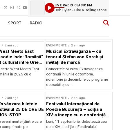
LIVE RADIO CLASIC FM
Bob Dylan - Like a Rolling Stone
SPORT
RADIO
E
2 ani ago
EVENIMENTE
2 ani ago
West Meets East
Musical Extravaganza – cu
psodie Indo-Română”
tenorul Ștefan von Korch și
t cultural între Orient
invitați de marcă
nt
ncerte West Meets East
Concertele Musical Extravaganza
omânia în 2025 cu o
continuă în lunile octombrie,
noiembrie şi decembrie cu programe
deosebite, cu...
E
2 ani ago
EVENIMENTE
2 ani ago
în vânzare biletele
Festivalul Internațional de
stivalul 25 DE ORE DE
Poezie București – Ediția a
NON-STOP
XIV-a începe cu o conferință
despre limba română
 evenimente (dintre care
Luni, 11 septembrie, debutează cea
susținută de Marco Lucchesi
) comprimate pe
de-a XIV-a ediție a Festivalului