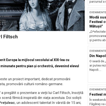
parcursul a 
EVENIMENT
Modă sust
Festival 
Mătușii”
„D*efectele
l Filtsch
promovarea 
și pentru ab
EVENIMENT
Din Napol
rit Europa la mijlocul secolului al XIX-lea cu
O seară de „
ar putea re
e minunate pentru pian și orchestră, devenind elevul
Napoli...
 este un proiect important, dedicat promovării
easta, promovării culturii româno-germane.
EVENIMENT
 pregătit o prezentare a vieții lui Carl Filtsch, însoțită
Festival 
scenă filmică inspirată din viața acestuia. Doi soliști
În weekendu
Prețuleac
, un adolescent talentat în vârstă de 15 ani,
Făgăraș va a