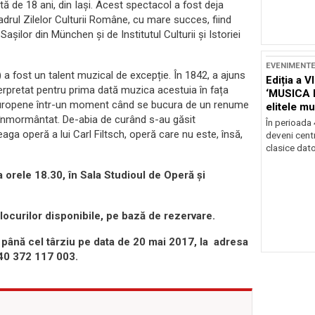
stă de 18 ani, din Iași. Acest spectacol a fost deja
drul Zilelor Culturii Române, cu mare succes, fiind
așilor din München și de Institutul Culturii și Istoriei
EVENIMENT
a fost un talent muzical de excepție. În 1842, a ajuns
Ediția a V
interpretat pentru prima dată muzica acestuia în fața
‘MUSICA 
le europene într-un moment când se bucura de un renume
elitele mu
e înmormântat. De-abia de curând s-au găsit
Brașov
În perioada
aga operă a lui Carl Filtsch, operă care nu este, însă,
deveni centr
clasice dator
la orele 18.30, în Sala Studioul de Operă și
 locurilor disponibile, pe bază de rezervare.
până cel târziu pe data de 20 mai 2017, la adresa
40 372 117 003.