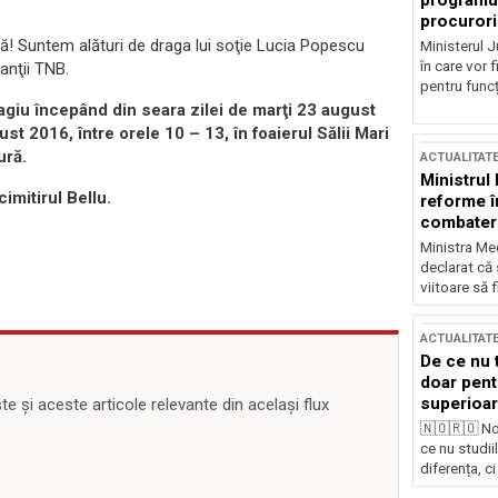
programul
procurori
 Suntem alături de draga lui soţie Lucia Popescu
Ministerul Ju
în care vor f
anţii TNB.
pentru funcți
magiu începând din seara zilei de marţi 23 august
t 2016, între orele 10 – 13, în foaierul Sălii Mari
ură.
ACTUALITAT
Ministrul
imitirul Bellu.
reforme î
combaterea
Ministra Med
declarat că
viitoare să 
ACTUALITAT
De ce nu 
doar pentr
superioar
 și aceste articole relevante din același flux
🇳🇴🇷🇴 No
ce nu studii
diferența, ci