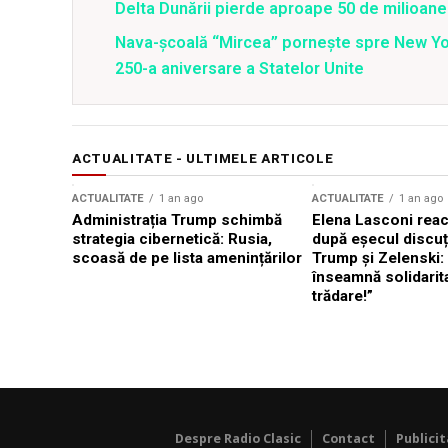
Delta Dunării pierde aproape 50 de milioane
Nava-școală “Mircea” pornește spre New Y
250-a aniversare a Statelor Unite
ACTUALITATE - ULTIMELE ARTICOLE
ACTUALITATE
1 an ago
ACTUALITATE
1 an ago
Administrația Trump schimbă
Elena Lasconi rea
strategia cibernetică: Rusia,
după eșecul discuți
scoasă de pe lista amenințărilor
Trump și Zelenski:
înseamnă solidarit
trădare!”
Despre Radio Clasic
Contact
Publici