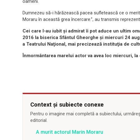
oameni.
Dumnezeu să-i hărăzească pacea sufletească ce o merită!
Moraru în această grea încercare.”, au transmis reprezent
Cei care l-au iubit şi admirat îi pot aduce un ultim o
2016 la biserica Sfântul Gheorghe şi miercuri 24 augus
a Teatrului Naţional, mai precizează instituţia de cult
Înmormântarea marelui actor va avea loc miercuri, la c
Context și subiecte conexe
Pentru o imagine mai completă a subiectului, urmărește
editorial.
A murit actorul Marin Moraru