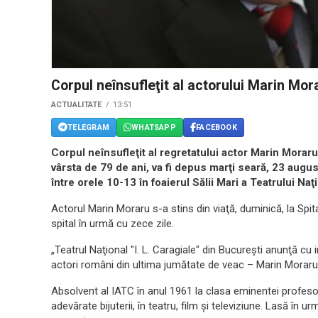
Corpul neînsufleţit al actorului Marin Mora
ACTUALITATE
13:51
TELEGRAM
WHATSAPP
FACEBOOK
Corpul neînsufleţit al regretatului actor Marin Moraru,
vârsta de 79 de ani, va fi depus marţi seară, 23 augus
între orele 10-13 în foaierul Sălii Mari a Teatrului Na
Actorul Marin Moraru s-a stins din viaţă, duminică, la Spital
spital în urmă cu zece zile.
„Teatrul Naţional "I. L. Caragiale" din Bucureşti anunţă cu
actori români din ultima jumătate de veac – Marin Moraru
Absolvent al IATC în anul 1961 la clasa eminentei profesoa
adevărate bijuterii, în teatru, film şi televiziune. Lasă în u