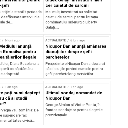
 interviurilor pentru
Sidex Galați: Investitori mari
-șefi
cer caietul de sarcini
stiției a stabilit perioada
Mai mulți investitori au solicitat
i desfășurate interviurile
caietul de sarcini pentru licitația
ile de...
combinatului siderurgic Liberty
Galați,...
E
6 luni ago
ACTUALITATE
6 luni ago
 Mediului anunță
Nicușor Dan anunță amânarea
n Romsilva pentru
discuțiilor despre șefii
 tăierilor ilegale
parchetelor
iului, Diana Buzoianu, a
Președintele Nicușor Dan a declarat
 speră ca săptămâna
că discuțiile privind numirile pentru
fie adoptată...
șefii parchetelor și serviciilor...
E
1 an ago
ACTUALITATE
1 an ago
te poți numi deștept
Ultimul sondaj comandat de
u că ai studii
Nicușor Dan
e!?
George Simion și Victor Ponta, în
fruntea sondajelor pentru alegerile
rvegia vs. România: De
prezidențiale ...
le superioare fac
 mentalitatea civică...