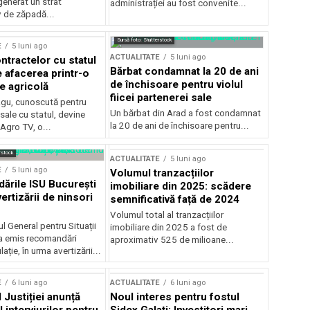
generat un strat
administrației au fost convenite...
v de zăpadă...
Sursă foto: Shutterstock
E
5 luni ago
ACTUALITATE
5 luni ago
ntractelor cu statul
Bărbat condamnat la 20 de ani
e afacerea printr-o
de închisoare pentru violul
e agricolă
fiicei partenerei sale
gu, cunoscută pentru
Un bărbat din Arad a fost condamnat
sale cu statul, devine
la 20 de ani de închisoare pentru...
 Agro TV, o...
rstock
ACTUALITATE
5 luni ago
E
5 luni ago
Volumul tranzacțiilor
rile ISU București
imobiliare din 2025: scădere
ertizării de ninsori
semnificativă față de 2024
Volumul total al tranzacțiilor
l General pentru Situații
imobiliare din 2025 a fost de
a emis recomandări
aproximativ 525 de milioane...
ție, în urma avertizării...
E
6 luni ago
ACTUALITATE
6 luni ago
 Justiției anunță
Noul interes pentru fostul