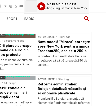
LIVE RADIO CLASIC FM
Sting - Englishman in New York
SPORT
RADIO
rstock
ACTUALITATE
4 luni ago
E
3 săptămâni ago
Nava-școală “Mircea” pornește
ării pierde aproape
spre New York pentru a marca
ioane de euro din
Freedom250, cea de-a 250-a
tru proiecte
aniversare a Statelor Unite
În contextul în care Statele Unite se
de milioane de euro din
pregătesc să sărbătorească 250 de
ți pentru Delta Dunării
ani de...
...
rstock
ACTUALITATE
5 luni ago
E
5 luni ago
Reforma administrației:
ezii: zonele din
Bolojan detaliază măsurile și
u cele mai mari
economiile planificate
după viscol
Premierul Ilie Bolojan a anunțat că
n noaptea de marți spre
elementele fundamentale ale reformei