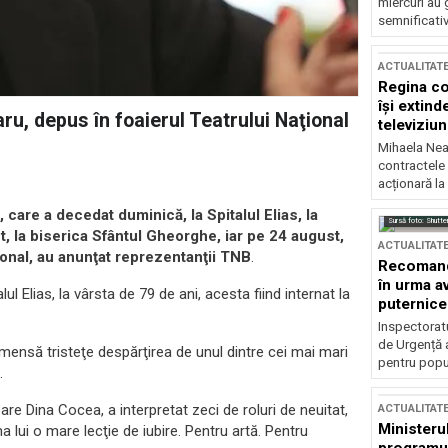
miercuri au 
semnificati
ACTUALITAT
Regina co
își extind
ru, depus în foaierul Teatrului Naţional
televiziun
Mihaela Nea
contractele 
acționară la
 care a decedat duminică, la Spitalul Elias, la
Sursă foto: Shutte
t, la biserica Sfântul Gheorghe, iar pe 24 august,
ACTUALITAT
ţional, au anunţat reprezentanţii TNB
.
Recomandă
în urma av
ul Elias, la vârsta de 79 de ani, acesta fiind internat la
puternice
Inspectoratu
de Urgență 
 imensă tristeţe despărţirea de unul dintre cei mai mari
pentru popula
.
re Dina Cocea, a interpretat zeci de roluri de neuitat,
ACTUALITAT
Ministerul
rma lui o mare lecţie de iubire. Pentru artă. Pentru