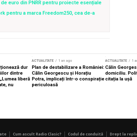
 de euro din PNRR pentru proiecte esențiale
ork pentru a marca Freedom250, cea de-a
ACTUALITATE
1 an ago
ACTUALITATE
1 a
cționează dur
Plan de destabilizare a României:
Călin Georgesc
ilor dintre
Călin Georgescu și Horațiu
domiciliu. Poli
 „Lumea liberă
Potra, implicați într-o conspirație
citația la ușă
ate, nu
periculoasă
tate
Cum ascult Radio Clasic?
Codul de conduită
Drept la repli