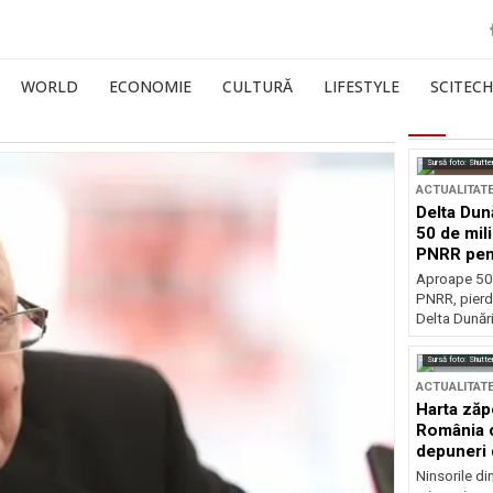
WORLD
ECONOMIE
CULTURĂ
LIFESTYLE
SCITECH
Sursă foto: Shutte
ACTUALITAT
Delta Dun
50 de mil
PNRR pen
esențiale
Aproape 50 
PNRR, pierdu
Delta Dunării
Sursă foto: Shutte
ACTUALITAT
Harta zăp
România c
depuneri 
Ninsorile di