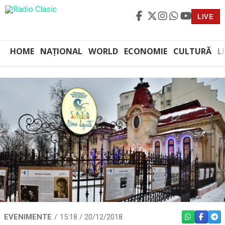
LIVE
HOME
NAȚIONAL
WORLD
ECONOMIE
CULTURĂ
L
EVENIMENTE
15:18 / 20/12/2018
WHATSAPP
FACEBO
TEL