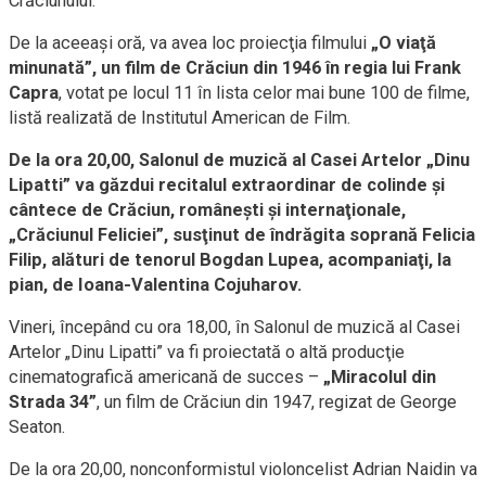
Crăciunului.
De la aceeaşi oră, va avea loc proiecţia filmului
„O viaţă
minunată”, un film de Crăciun din 1946 în regia lui Frank
Capra
, votat pe locul 11 în lista celor mai bune 100 de filme,
listă realizată de Institutul American de Film.
De la ora 20,00, Salonul de muzică al Casei Artelor „Dinu
Lipatti” va găzdui recitalul extraordinar de colinde şi
cântece de Crăciun, româneşti şi internaţionale,
„Crăciunul Feliciei”, susţinut de îndrăgita soprană Felicia
Filip, alături de tenorul Bogdan Lupea, acompaniaţi, la
pian, de Ioana-Valentina Cojuharov.
Vineri, începând cu ora 18,00, în Salonul de muzică al Casei
Artelor „Dinu Lipatti” va fi proiectată o altă producţie
cinematografică americană de succes –
„Miracolul din
Strada 34”
, un film de Crăciun din 1947, regizat de George
Seaton.
De la ora 20,00, nonconformistul violoncelist Adrian Naidin va