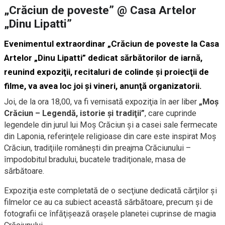
„Crăciun de poveste” @ Casa Artelor
„Dinu Lipatti”
Evenimentul extraordinar „Crăciun de poveste la Casa
Artelor „Dinu Lipatti” dedicat sărbătorilor de iarnă,
reunind expoziţii, recitaluri de colinde şi proiecţii de
filme, va avea loc joi şi vineri, anunţă organizatorii.
Joi, de la ora 18,00, va fi vernisată expoziţia în aer liber
„Moş
Crăciun – Legendă, istorie şi tradiţii”
, care cuprinde
legendele din jurul lui Moş Crăciun şi a casei sale fermecate
din Laponia, referinţele religioase din care este inspirat Moş
Crăciun, tradiţiile româneşti din preajma Crăciunului –
împodobitul bradului, bucatele tradiţionale, masa de
sărbătoare.
Expoziţia este completată de o secţiune dedicată cărţilor şi
filmelor ce au ca subiect această sărbătoare, precum şi de
fotografii ce înfăţişează oraşele planetei cuprinse de magia