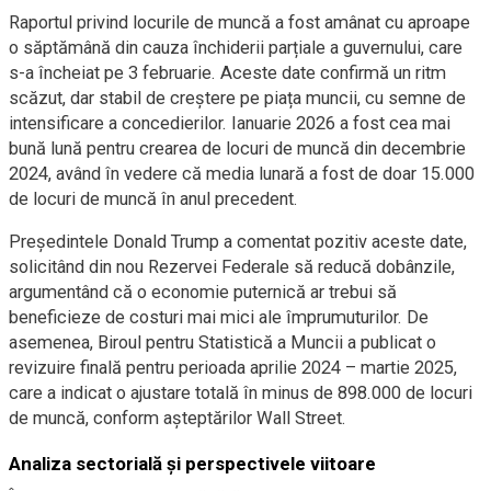
Raportul privind locurile de muncă a fost amânat cu aproape
o săptămână din cauza închiderii parțiale a guvernului, care
s-a încheiat pe 3 februarie. Aceste date confirmă un ritm
scăzut, dar stabil de creștere pe piața muncii, cu semne de
intensificare a concedierilor. Ianuarie 2026 a fost cea mai
bună lună pentru crearea de locuri de muncă din decembrie
2024, având în vedere că media lunară a fost de doar 15.000
de locuri de muncă în anul precedent.
Președintele Donald Trump a comentat pozitiv aceste date,
solicitând din nou Rezervei Federale să reducă dobânzile,
argumentând că o economie puternică ar trebui să
beneficieze de costuri mai mici ale împrumuturilor. De
asemenea, Biroul pentru Statistică a Muncii a publicat o
revizuire finală pentru perioada aprilie 2024 – martie 2025,
care a indicat o ajustare totală în minus de 898.000 de locuri
de muncă, conform așteptărilor Wall Street.
Analiza sectorială și perspectivele viitoare