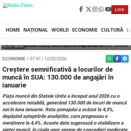
LIVE
HOME
NAȚIONAL
WORLD
ECONOMIE
CULTURĂ
L
Sursă foto: Shutterstock
ECONOMIE
07:47 / 12/02/2026
WHATSAPP
FACEBO
TEL
Creștere semnificativă a locurilor de
muncă în SUA: 130.000 de angajări în
ianuarie
Piața muncii din Statele Unite a început anul 2026 cu o
accelerare notabilă, generând 130.000 de locuri de muncă
noi în luna ianuarie. Rata șomajului a scăzut la 4,3%,
depășind așteptările analiștilor, care prognozau o
menținere la 4,4%. Aceste date sugerează o stabilizare a
pieței muncii, în ciuda unor semne de concedieri moderate.