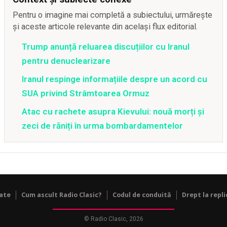
Pentru o imagine mai completă a subiectului, urmărește
și aceste articole relevante din același flux editorial.
Trump anunță reluarea discuțiilor cu Iranul
pentru denuclearizare
Iranul respinge informațiile despre un acord cu
SUA privind Strâmtoarea Ormuz
Atac cu rachete asupra Kievului: nouă morți și
zeci de răniți în urma bombardamentelor
tate
Cum ascult Radio Clasic?
Codul de conduită
Drept la repli
© Radio Clasic, 2026