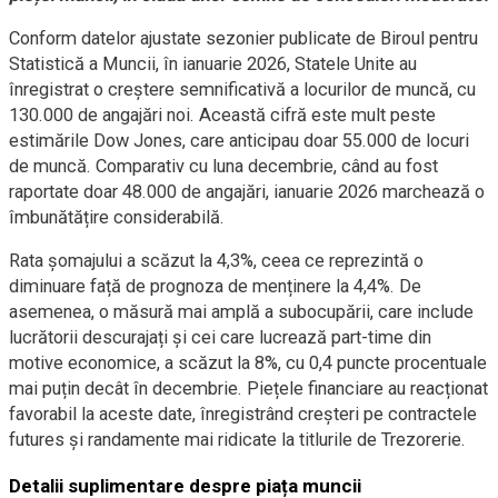
Conform datelor ajustate sezonier publicate de Biroul pentru
Statistică a Muncii, în ianuarie 2026, Statele Unite au
înregistrat o creștere semnificativă a locurilor de muncă, cu
130.000 de angajări noi. Această cifră este mult peste
estimările Dow Jones, care anticipau doar 55.000 de locuri
de muncă. Comparativ cu luna decembrie, când au fost
raportate doar 48.000 de angajări, ianuarie 2026 marchează o
îmbunătățire considerabilă.
Rata șomajului a scăzut la 4,3%, ceea ce reprezintă o
diminuare față de prognoza de menținere la 4,4%. De
asemenea, o măsură mai amplă a subocupării, care include
lucrătorii descurajați și cei care lucrează part-time din
motive economice, a scăzut la 8%, cu 0,4 puncte procentuale
mai puțin decât în decembrie. Piețele financiare au reacționat
favorabil la aceste date, înregistrând creșteri pe contractele
futures și randamente mai ridicate la titlurile de Trezorerie.
Detalii suplimentare despre piața muncii