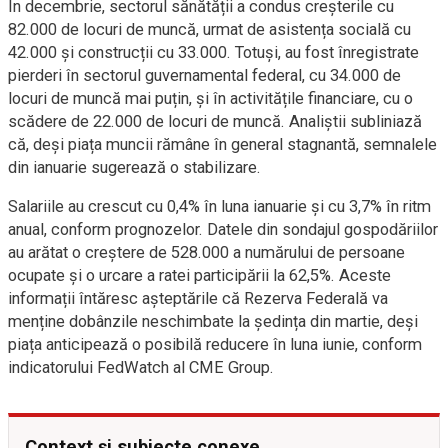
În decembrie, sectorul sănătății a condus creșterile cu
82.000 de locuri de muncă, urmat de asistența socială cu
42.000 și construcții cu 33.000. Totuși, au fost înregistrate
pierderi în sectorul guvernamental federal, cu 34.000 de
locuri de muncă mai puțin, și în activitățile financiare, cu o
scădere de 22.000 de locuri de muncă. Analiștii subliniază
că, deși piața muncii rămâne în general stagnantă, semnalele
din ianuarie sugerează o stabilizare.
Salariile au crescut cu 0,4% în luna ianuarie și cu 3,7% în ritm
anual, conform prognozelor. Datele din sondajul gospodăriilor
au arătat o creștere de 528.000 a numărului de persoane
ocupate și o urcare a ratei participării la 62,5%. Aceste
informații întăresc așteptările că Rezerva Federală va
menține dobânzile neschimbate la ședința din martie, deși
piața anticipează o posibilă reducere în luna iunie, conform
indicatorului FedWatch al CME Group.
Context și subiecte conexe