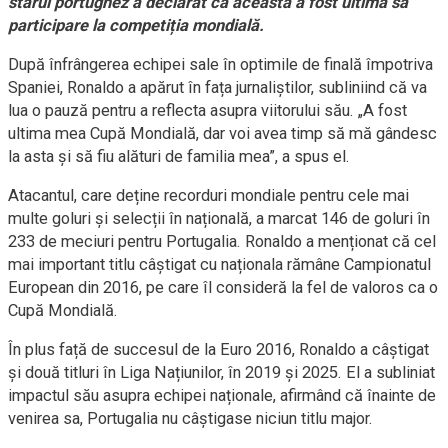
starul portughez a declarat că aceasta a fost ultima sa
participare la competiția mondială.
După înfrângerea echipei sale în optimile de finală împotriva
Spaniei, Ronaldo a apărut în fața jurnaliștilor, subliniind că va
lua o pauză pentru a reflecta asupra viitorului său. „A fost
ultima mea Cupă Mondială, dar voi avea timp să mă gândesc
la asta și să fiu alături de familia mea”, a spus el.
Atacantul, care deține recorduri mondiale pentru cele mai
multe goluri și selecții în națională, a marcat 146 de goluri în
233 de meciuri pentru Portugalia. Ronaldo a menționat că cel
mai important titlu câștigat cu naționala rămâne Campionatul
European din 2016, pe care îl consideră la fel de valoros ca o
Cupă Mondială.
În plus față de succesul de la Euro 2016, Ronaldo a câștigat
și două titluri în Liga Națiunilor, în 2019 și 2025. El a subliniat
impactul său asupra echipei naționale, afirmând că înainte de
venirea sa, Portugalia nu câștigase niciun titlu major.