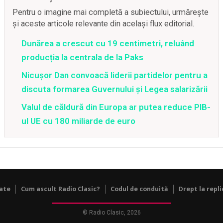
Pentru o imagine mai completă a subiectului, urmărește
și aceste articole relevante din același flux editorial.
Dunărea a crescut cu 19 centimetri, reluând
producția la centrala de la Paks
Nicușor Dan convoacă liderii partidelor pentru a
discuta formarea Guvernului și Legea salarizării
Valul de căldură din Europa ar putea reduce PIB-
ul UE cu 180 miliarde de euro
tate
Cum ascult Radio Clasic?
Codul de conduită
Drept la repli
© Radio Clasic, 2026