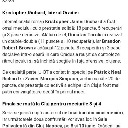
82-89.
Kristopher Richard, liderul Oradiei
Internaționalul român
Kristopher Jameil Richard
a fost
omul meciului, cu o prestație solidă: 18 puncte, 5 recuperări
și 3 pase decisive. Alături de el,
Donatas Tarolis
a realizat
un double-double (11 puncte și 10 recuperări), iar
Brandon
Robert Brown
a adăugat 12 puncte, 3 recuperări și 3 pase
decisive într-o seară în care Oradea a reușit să controleze
ritmul jocului și să închidă spațiile în fața ofensivei clujene.
De cealaltă parte, U-BT a contat în special pe
Patrick Neal
Richard
și
Zavier Marquis Simpson
, ambii cu câte 20 de
puncte, dar prestația colectivă a echipei din Cluj a fost mai
puțin convingătoare decât în primul meci.
Finala se mută la Cluj pentru meciurile 3 și 4
Seria se joacă după sistemul
cel mai bun din cinci meciuri
,
iar următoarele două confruntări vor avea loc în
Sala
Polivalentă din Cluj-Napoca
, pe
8 și 10 iunie
. Orădenii au