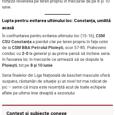
forțeze revenirea pe teren propriu în meciurile de pe 8 și 10
iunie.
Lupta pentru evitarea ultimului loc: Constanța, umilită
acasă
În confruntarea pentru evitarea ultimului loc (15-16),
CSM
CSU Constanța
a pierdut clar pe teren propriu în fața celor
de la
CSM BBA Petrolul Ploiești
, scor 57-85. Prahovenii
conduc cu
2-0
la general și au prima șansă să încheie seria
în favoarea lor, în meciurile ce urmează să se dispute la
Ploiești
, tot pe
8 și 10 iunie
.
Seria finalelor din Liga Națională de baschet masculin oferă
suspans, răsturnări de situație și un nivel tot mai ridicat de
joc – semn că miza este resimțită acut de toate echipele
aflate pe ultima linie dreaptă a sezonului.
Context și subiecte conexe