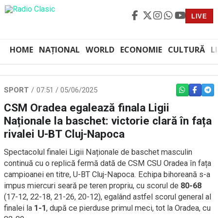
LIVE
HOME
NAȚIONAL
WORLD
ECONOMIE
CULTURĂ
L
SPORT
07:51 / 05/06/2025
WHATSAPP
FACEBO
TEL
CSM Oradea egalează finala Ligii
Naționale la baschet: victorie clară în fața
rivalei U-BT Cluj-Napoca
Spectacolul finalei Ligii Naționale de baschet masculin
continuă cu o replică fermă dată de CSM CSU Oradea în fața
campioanei en titre, U-BT Cluj-Napoca. Echipa bihoreană s-a
impus miercuri seară pe teren propriu, cu scorul de
80-68
(17-12, 22-18, 21-26, 20-12), egalând astfel scorul general al
finalei la
1-1
, după ce pierduse primul meci, tot la Oradea, cu