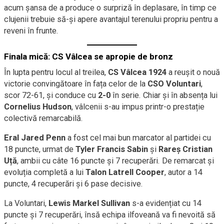
acum șansa de a produce o surpriză în deplasare, în timp ce
clujenii trebuie să-și apere avantajul terenului propriu pentru a
reveni în frunte.
Finala mică: CS Vâlcea se apropie de bronz
În lupta pentru locul al treilea,
CS Vâlcea 1924
a reușit o nouă
victorie convingătoare în fața celor de la
CSO Voluntari
,
scor 72-61, și conduce cu
2-0
în serie. Chiar și în absența lui
Cornelius Hudson
, vâlcenii s-au impus printr-o prestație
colectivă remarcabilă.
Eral Jared Penn
a fost cel mai bun marcator al partidei cu
18 puncte, urmat de
Tyler Francis Sabin
și
Rareș Cristian
Uță
, ambii cu câte 16 puncte și 7 recuperări. De remarcat și
evoluția completă a lui
Talon Latrell Cooper
, autor a 14
puncte, 4 recuperări și 6 pase decisive.
La Voluntari,
Lewis Markel Sullivan
s-a evidențiat cu 14
puncte și 7 recuperări, însă echipa ilfoveană va fi nevoită să