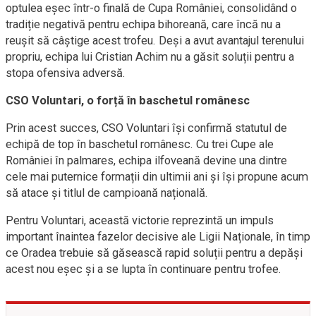
optulea eșec într-o finală de Cupa României, consolidând o
tradiție negativă pentru echipa bihoreană, care încă nu a
reușit să câștige acest trofeu. Deși a avut avantajul terenului
propriu, echipa lui Cristian Achim nu a găsit soluții pentru a
stopa ofensiva adversă.
CSO Voluntari, o forță în baschetul românesc
Prin acest succes, CSO Voluntari își confirmă statutul de
echipă de top în baschetul românesc. Cu trei Cupe ale
României în palmares, echipa ilfoveană devine una dintre
cele mai puternice formații din ultimii ani și își propune acum
să atace și titlul de campioană națională.
Pentru Voluntari, această victorie reprezintă un impuls
important înaintea fazelor decisive ale Ligii Naționale, în timp
ce Oradea trebuie să găsească rapid soluții pentru a depăși
acest nou eșec și a se lupta în continuare pentru trofee.