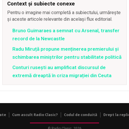
Context și subiecte conexe
Pentru o imagine mai completă a subiectului, urmărește
și aceste articole relevante din același flux editorial.
Bruno Guimaraes a semnat cu Arsenal, transfer
record de la Newcastle
Radu Miruță propune menținerea premierului și
schimbarea miniștrilor pentru stabilitate politică
Conturi rusești au amplificat discursul de
extremă dreaptă în criza migrației din Ceuta
tate
Cum ascult Radio Clasic?
Codul de conduită
Drept la repli
© Radio Clasic, 2026