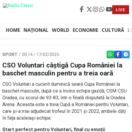
LIVE
HOME
NAȚIONAL
WORLD
ECONOMIE
CULTURĂ
L
SPORT
00:14 / 17/02/2025
WHATSAPP
FACEBO
TEL
CSO Voluntari câștigă Cupa României la
baschet masculin pentru a treia oară
CSO Voluntari a cucerit duminică seară Cupa României la
baschet masculin, după ce a învins echipa gazdă, CSM CSU
Oradea, cu scorul de 93-83, într-o finală disputată la Oradea
Arena. Aceasta este a treia Cupă a României pentru Voluntari,
care și-a mai adjudecat trofeul în 2021 și 2022, ambele dăți
în fața aceleiași echipe.
Start perfect pentru Voluntari, final cu emoții