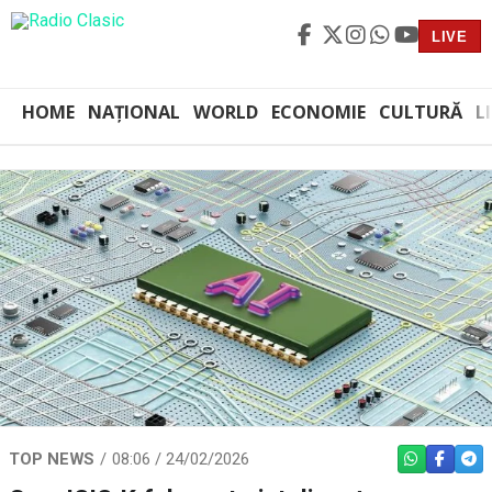
LIVE
HOME
NAȚIONAL
WORLD
ECONOMIE
CULTURĂ
L
TOP NEWS
08:06 / 24/02/2026
WHATSAPP
FACEBO
TEL