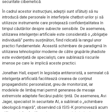
securitate cibernetică.
În cadrul acestor instrucțiuni, adepții sunt sfătuiți să nu
introducă date personale în interfețele chatbot-urilor și să
utilizeze instrumente care protejează confidențialitatea în
timpul căutărilor despre subiecte sensibile. De asemenea,
utilizarea inteligenței artificiale este considerată o „obligație
individuală” pentru susținători, fiind ridicată la rangul unor
practici fundamentale. Această schimbare de paradigmă în
utilizarea tehnologiilor moderne de către grupările jihadiste
este evidențiată de specialiști, care subliniază riscurile
imense pe care le implică aceste practici.
Jonathan Hall, expert în legislația antiteroristă, a semnalat că
inteligența artificială facilitează crearea de conținut
propagandistic personalizat, greu de monitorizat, iar
modelele de limbaj mari permit generarea de mesaje
extremiste adaptate fiecărui public țintă. De asemenea, Avi
Jager, specialist în securitate AI, a subliniat o „schimbare
ideologică majoră”, observând că ISIS-K promovează acum