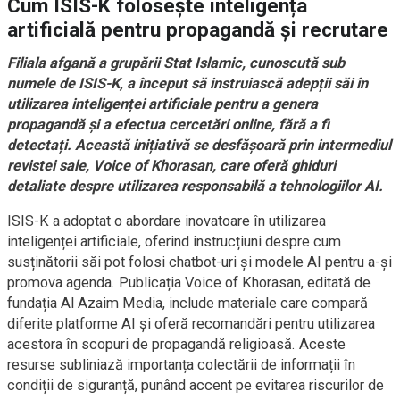
Cum ISIS-K folosește inteligența
artificială pentru propagandă și recrutare
Filiala afgană a grupării Stat Islamic, cunoscută sub
numele de ISIS-K, a început să instruiască adepții săi în
utilizarea inteligenței artificiale pentru a genera
propagandă și a efectua cercetări online, fără a fi
detectați. Această inițiativă se desfășoară prin intermediul
revistei sale, Voice of Khorasan, care oferă ghiduri
detaliate despre utilizarea responsabilă a tehnologiilor AI.
ISIS-K a adoptat o abordare inovatoare în utilizarea
inteligenței artificiale, oferind instrucțiuni despre cum
susținătorii săi pot folosi chatbot-uri și modele AI pentru a-și
promova agenda. Publicația Voice of Khorasan, editată de
fundația Al Azaim Media, include materiale care compară
diferite platforme AI și oferă recomandări pentru utilizarea
acestora în scopuri de propagandă religioasă. Aceste
resurse subliniază importanța colectării de informații în
condiții de siguranță, punând accent pe evitarea riscurilor de