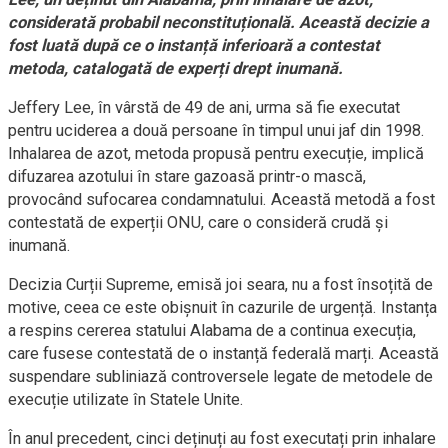
considerată probabil neconstituțională. Această decizie a
fost luată după ce o instanță inferioară a contestat
metoda, catalogată de experți drept inumană.
Jeffery Lee, în vârstă de 49 de ani, urma să fie executat
pentru uciderea a două persoane în timpul unui jaf din 1998.
Inhalarea de azot, metoda propusă pentru execuție, implică
difuzarea azotului în stare gazoasă printr-o mască,
provocând sufocarea condamnatului. Această metodă a fost
contestată de experții ONU, care o consideră crudă și
inumană.
Decizia Curții Supreme, emisă joi seara, nu a fost însoțită de
motive, ceea ce este obișnuit în cazurile de urgență. Instanța
a respins cererea statului Alabama de a continua execuția,
care fusese contestată de o instanță federală marți. Această
suspendare subliniază controversele legate de metodele de
execuție utilizate în Statele Unite.
În anul precedent, cinci deținuți au fost executați prin inhalare