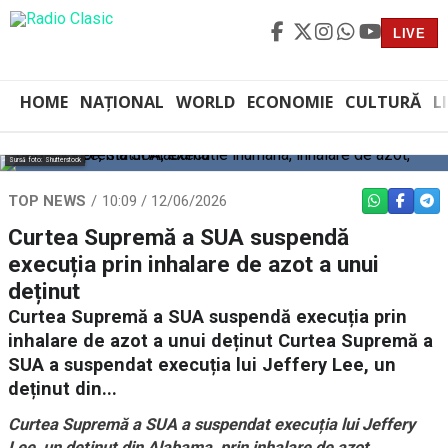
LIVE
HOME
NAȚIONAL
WORLD
ECONOMIE
CULTURĂ
L
Sursă foto: Shutterstock
TOP NEWS
10:09 / 12/06/2026
WHATSAPP
FACEBO
TEL
Curtea Supremă a SUA suspendă
execuția prin inhalare de azot a unui
deținut
Curtea Supremă a SUA suspendă execuția prin
inhalare de azot a unui deținut Curtea Supremă a
SUA a suspendat execuția lui Jeffery Lee, un
deținut din...
Curtea Supremă a SUA a suspendat execuția lui Jeffery
Lee, un deținut din Alabama, prin inhalare de azot,