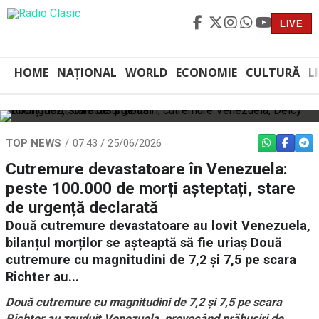
LIVE
HOME
NAȚIONAL
WORLD
ECONOMIE
CULTURĂ
L
TOP NEWS
07:43 / 25/06/2026
WHATSAPP
FACEBO
TEL
Cutremure devastatoare în Venezuela:
peste 100.000 de morți așteptați, stare
de urgență declarată
Două cutremure devastatoare au lovit Venezuela,
bilanțul morților se așteaptă să fie uriaș Două
cutremure cu magnitudini de 7,2 și 7,5 pe scara
Richter au...
Două cutremure cu magnitudini de 7,2 și 7,5 pe scara
Richter au zguduit Venezuela, provocând prăbușiri de