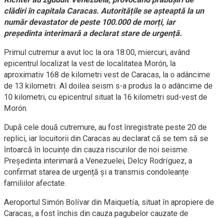
clădiri în capitala Caracas. Autoritățile se așteaptă la un
număr devastator de peste 100.000 de morți, iar
președinta interimară a declarat stare de urgență.
Primul cutremur a avut loc la ora 18:00, miercuri, având
epicentrul localizat la vest de localitatea Morón, la
aproximativ 168 de kilometri vest de Caracas, la o adâncime
de 13 kilometri. Al doilea seism s-a produs la o adâncime de
10 kilometri, cu epicentrul situat la 16 kilometri sud-vest de
Morón.
După cele două cutremure, au fost înregistrate peste 20 de
replici, iar locuitorii din Caracas au declarat că se tem să se
întoarcă în locuințe din cauza riscurilor de noi seisme.
Președinta interimară a Venezuelei, Delcy Rodríguez, a
confirmat starea de urgență și a transmis condoleanțe
familiilor afectate.
Aeroportul Simón Bolívar din Maiquetía, situat în apropiere de
Caracas, a fost închis din cauza pagubelor cauzate de