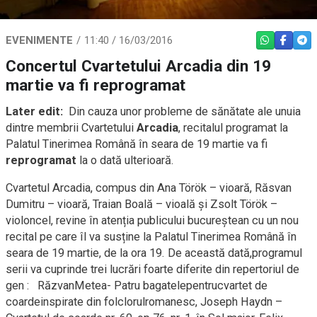
EVENIMENTE
11:40 / 16/03/2016
WHATSAPP
FACEBO
TEL
Concertul Cvartetului Arcadia din 19
martie va fi reprogramat
Later edit:
Din cauza unor probleme de sănătate ale unuia
dintre membrii Cvartetului
Arcadia
, recitalul programat la
Palatul Tinerimea Română în seara de 19 martie va fi
reprogramat
la o dată ulterioară.
Cvartetul Arcadia, compus din Ana Török – vioară, Răsvan
Dumitru – vioară, Traian Boală – vioală şi Zsolt Török –
violoncel, revine în atenția publicului bucureștean cu un nou
recital pe care îl va susține la Palatul Tinerimea Română în
seara de 19 martie, de la ora 19. De această dată,programul
serii va cuprinde trei lucrări foarte diferite din repertoriul de
gen : RăzvanMetea- Patru bagatelepentrucvartet de
coardeinspirate din folclorulromanesc, Joseph Haydn –