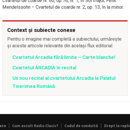
Cvartetul de coarde nr. 60, op.76, nr. 1, în Sol major, Felix
Mendelssohn – Cvartetul de coarde nr. 2, op. 13, în la minor.
Context și subiecte conexe
Pentru o imagine mai completă a subiectului, urmărește
și aceste articole relevante din același flux editorial.
Cvartetul Arcadia fără limite – Carte blanche!
Cvartetul ARCADIA în recital
Un nou recital al cvartetului Arcadia la Palatul
Tinerimea Română
tate
Cum ascult Radio Clasic?
Codul de conduită
Drept la repli