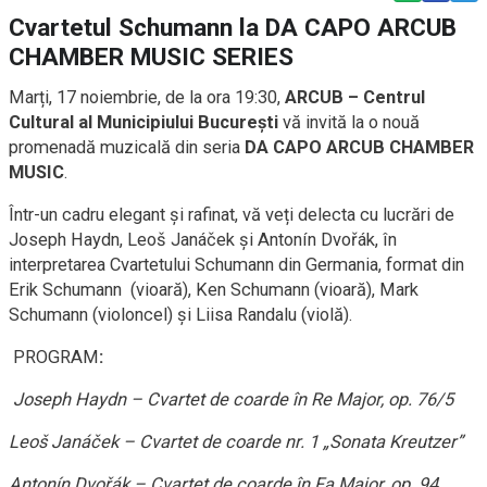
Cvartetul Schumann la DA CAPO ARCUB
CHAMBER MUSIC SERIES
Marți, 17 noiembrie, de la ora 19:30,
ARCUB – Centrul
Cultural al Municipiului București
vă invită la o nouă
promenadă muzicală din seria
DA CAPO ARCUB CHAMBER
MUSIC
.
Într-un cadru elegant și rafinat, vă veți delecta cu lucrări de
Joseph Haydn, Leoš Janáček și Antonín Dvořák, în
interpretarea Cvartetului Schumann din Germania, format din
Erik Schumann (vioară), Ken Schumann (vioară), Mark
Schumann (violoncel) și Liisa Randalu (violă).
PROGRAM
:
Joseph Haydn – Cvartet de coarde în Re Major, op. 76/5
Leoš Janáček – Cvartet de coarde nr. 1 „Sonata Kreutzer”
Antonín Dvořák – Cvartet de coarde în Fa Major, op. 94,