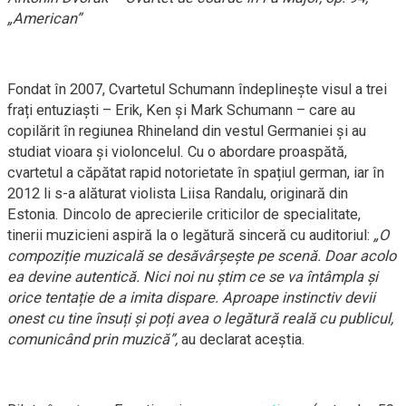
„American”
Fondat în 2007, Cvartetul Schumann îndeplinește visul a trei
frați entuziaști – Erik, Ken și Mark Schumann – care au
copilărit în regiunea Rhineland din vestul Germaniei și au
studiat vioara și violoncelul. Cu o abordare proaspătă,
cvartetul a căpătat rapid notorietate în spațiul german, iar în
2012 li s-a alăturat violista Liisa Randalu, originară din
Estonia. Dincolo de aprecierile criticilor de specialitate,
tinerii muzicieni aspiră la o legătură sinceră cu auditoriul
:
„O
compoziție muzicală se desăvârșește pe scenă. Doar acolo
ea devine autentică. Nici noi nu știm ce se va întâmpla și
orice tentație de a imita dispare. Aproape instinctiv devii
onest cu tine însuți și poți avea o legătură reală cu publicul,
comunicând prin muzică”,
au declarat aceștia.