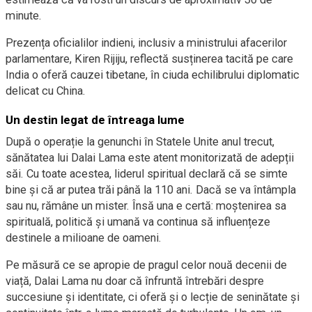
minute.
Prezența oficialilor indieni, inclusiv a ministrului afacerilor
parlamentare, Kiren Rijiju, reflectă susținerea tacită pe care
India o oferă cauzei tibetane, în ciuda echilibrului diplomatic
delicat cu China.
Un destin legat de întreaga lume
După o operație la genunchi în Statele Unite anul trecut,
sănătatea lui Dalai Lama este atent monitorizată de adepții
săi. Cu toate acestea, liderul spiritual declară că se simte
bine și că ar putea trăi până la 110 ani. Dacă se va întâmpla
sau nu, rămâne un mister. Însă una e certă: moștenirea sa
spirituală, politică și umană va continua să influențeze
destinele a milioane de oameni.
Pe măsură ce se apropie de pragul celor nouă decenii de
viață, Dalai Lama nu doar că înfruntă întrebări despre
succesiune și identitate, ci oferă și o lecție de seninătate și