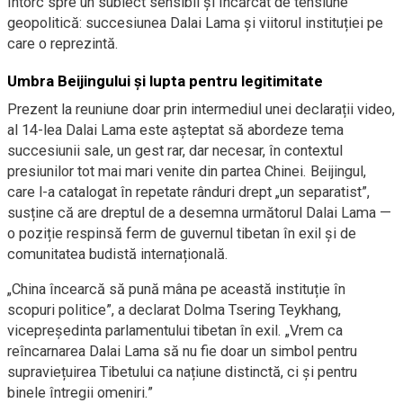
întorc spre un subiect sensibil și încărcat de tensiune
geopolitică: succesiunea Dalai Lama și viitorul instituției pe
care o reprezintă.
Umbra Beijingului și lupta pentru legitimitate
Prezent la reuniune doar prin intermediul unei declarații video,
al 14-lea Dalai Lama este așteptat să abordeze tema
succesiunii sale, un gest rar, dar necesar, în contextul
presiunilor tot mai mari venite din partea Chinei. Beijingul,
care l-a catalogat în repetate rânduri drept „un separatist”,
susține că are dreptul de a desemna următorul Dalai Lama —
o poziție respinsă ferm de guvernul tibetan în exil și de
comunitatea budistă internațională.
„China încearcă să pună mâna pe această instituție în
scopuri politice”, a declarat Dolma Tsering Teykhang,
vicepreședinta parlamentului tibetan în exil. „Vrem ca
reîncarnarea Dalai Lama să nu fie doar un simbol pentru
supraviețuirea Tibetului ca națiune distinctă, ci și pentru
binele întregii omeniri.”