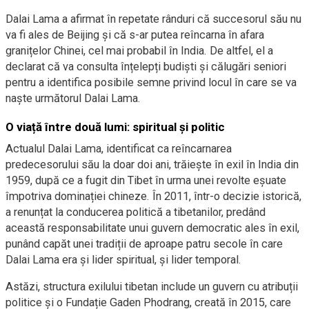
Dalai Lama a afirmat în repetate rânduri că succesorul său nu
va fi ales de Beijing și că s-ar putea reîncarna în afara
granițelor Chinei, cel mai probabil în India. De altfel, el a
declarat că va consulta înțelepți budiști și călugări seniori
pentru a identifica posibile semne privind locul în care se va
naște următorul Dalai Lama.
O viață între două lumi: spiritual și politic
Actualul Dalai Lama, identificat ca reîncarnarea
predecesorului său la doar doi ani, trăiește în exil în India din
1959, după ce a fugit din Tibet în urma unei revolte eșuate
împotriva dominației chineze. În 2011, într-o decizie istorică,
a renunțat la conducerea politică a tibetanilor, predând
această responsabilitate unui guvern democratic ales în exil,
punând capăt unei tradiții de aproape patru secole în care
Dalai Lama era și lider spiritual, și lider temporal.
Astăzi, structura exilului tibetan include un guvern cu atribuții
politice și o Fundație Gaden Phodrang, creată în 2015, care