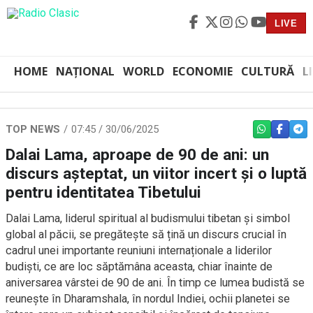
LIVE
HOME
NAȚIONAL
WORLD
ECONOMIE
CULTURĂ
L
TOP NEWS
07:45 / 30/06/2025
WHATSAPP
FACEBO
TEL
Dalai Lama, aproape de 90 de ani: un
discurs așteptat, un viitor incert și o luptă
pentru identitatea Tibetului
Dalai Lama, liderul spiritual al budismului tibetan și simbol
global al păcii, se pregătește să țină un discurs crucial în
cadrul unei importante reuniuni internaționale a liderilor
budiști, ce are loc săptămâna aceasta, chiar înainte de
aniversarea vârstei de 90 de ani. În timp ce lumea budistă se
reunește în Dharamshala, în nordul Indiei, ochii planetei se