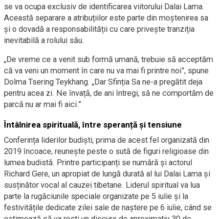
se va ocupa exclusiv de identificarea viitorului Dalai Lama.
Această separare a atribuțiilor este parte din moștenirea sa
și o dovadă a responsabilității cu care privește tranziția
inevitabilă a rolului său.
„De vreme ce a venit sub formă umană, trebuie să acceptăm
că va veni un moment în care nu va mai fi printre noi”, spune
Dolma Tsering Teykhang. „Dar Sfinția Sa ne-a pregătit deja
pentru acea zi. Ne învață, de ani întregi, să ne comportăm de
parcă nu ar mai fi aici.”
Întâlnirea spirituală, între speranță și tensiune
Conferința liderilor budiști, prima de acest fel organizată din
2019 încoace, reunește peste o sută de figuri religioase din
lumea budistă. Printre participanți se numără și actorul
Richard Gere, un apropiat de lungă durată al lui Dalai Lama și
susținător vocal al cauzei tibetane. Liderul spiritual va lua
parte la rugăciunile speciale organizate pe 5 iulie și la
festivitățile dedicate zilei sale de naștere pe 6 iulie, când se
estimează că va rosti un discurs de aproximativ 30 de