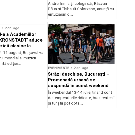
Andrei Irimia și colegii săi, Răzvan
Păun și Thibault Solorzano, anunță cu
entuziasm o...
E
2 ani ago
II-a a Academiilor
KRONSTADT’ aduce
zicii clasice la
 4-11 august, Brașovul va
ul mondial al muzicii
ită ediției...
EVENIMENTE
2 ani ago
Străzi deschise, București –
Promenadă urbană se
suspendă în acest weekend
În weekendul 13-14 iulie, ținând cont
de temperaturile ridicate, bucureștenii
și turiștii pot opta...