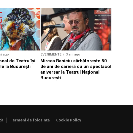
EVENIMENTE
Weekend c
Teatru la 
eveniment
ni ago
EVENIMENTE
3 ani ago
onal de Teatru își
Mircea Baniciu sărbătorește 50
le la București
de ani de carieră cu un spectacol
aniversar la Teatrul Național
București
că
Termeni de folosință
Cookie Policy