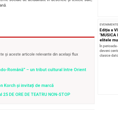
ană.
EVENIMENT
Ediția a V
‘MUSICA 
elitele mu
Brașov
În perioada
deveni centr
 și aceste articole relevante din același flux
clasice dator
o-Română” – un tribut cultural între Orient
 Korch și invitați de marcă
valul 25 DE ORE DE TEATRU NON-STOP