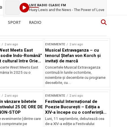
LIVE RADIO CLASIC FM
Huey Lewis and the News - The Power of Love
SPORT
RADIO
E
2 ani ago
EVENIMENTE
2 ani ago
West Meets East
Musical Extravaganza – cu
psodie Indo-Română”
tenorul Ștefan von Korch și
t cultural între Orient
invitați de marcă
nt
ncerte West Meets East
Concertele Musical Extravaganza
omânia în 2025 cu o
continuă în lunile octombrie,
noiembrie şi decembrie cu programe
deosebite, cu...
E
2 ani ago
EVENIMENTE
2 ani ago
în vânzare biletele
Festivalul Internațional de
stivalul 25 DE ORE DE
Poezie București – Ediția a
NON-STOP
XIV-a începe cu o conferință
despre limba română
 evenimente (dintre care
Luni, 11 septembrie, debutează cea
susținută de Marco Lucchesi
) comprimate pe
de-a XIV-a ediție a Festivalului