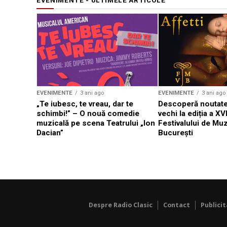
EVENIMENTE - ULTIMELE ARTICOLE
EVENIMENTE
3 ani ago
EVENIMENTE
3 ani ago
„Te iubesc, te vreau, dar te
Descoperă noutate
schimbi!” – O nouă comedie
vechi la ediția a XVI
muzicală pe scena Teatrului „Ion
Festivalului de Mu
Dacian”
București
Despre Radio Clasic
Contact
Publici