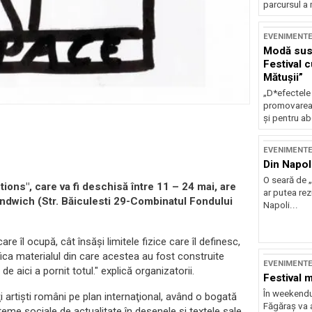
parcursul a 
EVENIMENT
Modă sust
Festival 
Mătușii”
„D*efectele
promovarea 
și pentru ab
EVENIMENT
Din Napol
O seară de „
tions", care va fi deschisă între 11 – 24 mai, are
ar putea re
andwich (​​Str. Băiculesti 29-Combinatul Fondului
Napoli...
e îl ocupă, cât însăşi limitele fizice care îl definesc,
ica materialul din care acestea au fost construite
EVENIMENT
e aici a pornit totul." explică organizatorii.
Festival 
În weekendu
i artişti români pe plan internaţional, având o bogată
Făgăraș va a
teme sociale de actualitate în desenele şi textele sale,