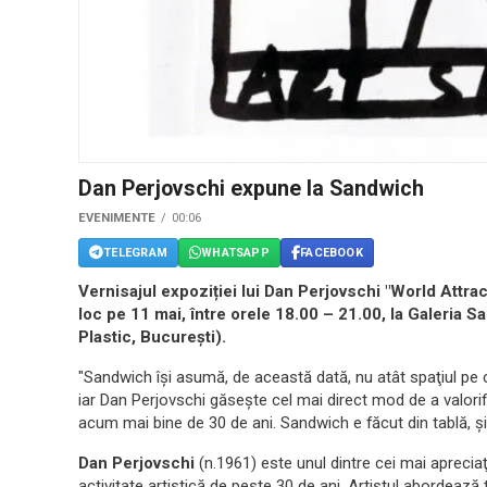
Dan Perjovschi expune la Sandwich
EVENIMENTE
00:06
TELEGRAM
WHATSAPP
FACEBOOK
Vernisajul expoziției lui Dan Perjovschi "World Attrac
loc pe 11 mai, între orele 18.00 – 21.00, la Galeria S
Plastic, București).
"Sandwich îşi asumă, de această dată, nu atât spaţiul pe car
iar Dan Perjovschi găseşte cel mai direct mod de a valorif
acum mai bine de 30 de ani. Sandwich e făcut din tablă, şi d
Dan Perjovschi
(n.1961) este unul dintre cei mai apreciaţ
activitate artistică de peste 30 de ani. Artistul abordează 