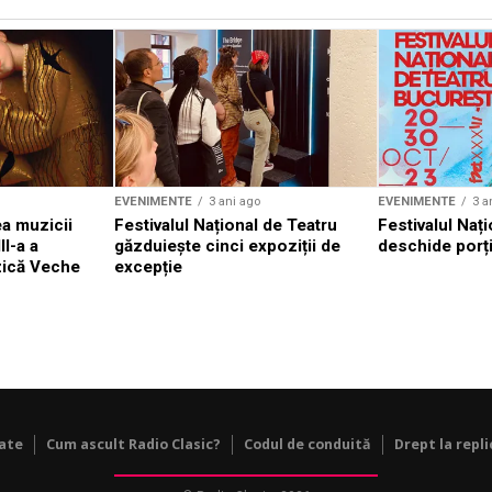
EVENIMENTE
3 ani ago
EVENIMENTE
3 a
a muzicii
Festivalul Național de Teatru
Festivalul Nați
II-a a
găzduiește cinci expoziții de
deschide porți
zică Veche
excepție
tate
Cum ascult Radio Clasic?
Codul de conduită
Drept la repli