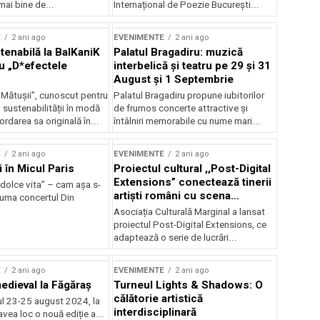
mai bine de...
Internațional de Poezie București...
E
2 ani ago
EVENIMENTE
2 ani ago
enabilă la BalKaniK
Palatul Bragadiru: muzică
cu „D*efectele
interbelică şi teatru pe 29 şi 31
August şi 1 Septembrie
 Mătușii”, cunoscut pentru
Palatul Bragadiru propune iubitorilor
sustenabilității în modă
de frumos concerte attractive şi
ordarea sa originală în...
întâlniri memorabile cu nume mari...
E
2 ani ago
EVENIMENTE
2 ani ago
i în Micul Paris
Proiectul cultural ,,Post-Digital
Extensions” conectează tinerii
dolce vita” – cam așa s-
artiști români cu scena
zuma concertul Din
internațională
Asociația Culturală Marginal a lansat
proiectul Post-Digital Extensions, ce
adaptează o serie de lucrări...
E
2 ani ago
EVENIMENTE
2 ani ago
medieval la Făgăraș
Turneul Lights & Shadows: O
călătorie artistică
l 23-25 august 2024, la
interdisciplinară
vea loc o nouă ediție a...