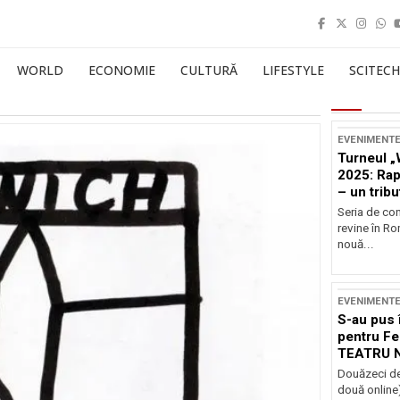
WORLD
ECONOMIE
CULTURĂ
LIFESTYLE
SCITECH
EVENIMENT
Turneul „
2025: Ra
– un tribu
și Occide
Seria de co
revine în R
nouă...
EVENIMENT
S-au pus 
pentru Fe
TEATRU 
Douăzeci de
două online