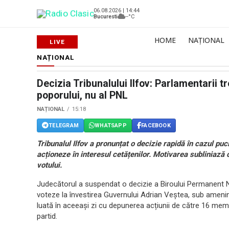
06.08.2026 | 14:44
Bucuresti
--°C
HOME
NAȚIONAL
NAȚIONAL
Decizia Tribunalului Ilfov: Parlamentarii t
poporului, nu al PNL
NAȚIONAL
15:18
TELEGRAM
WHATSAPP
FACEBOOK
Tribunalul Ilfov a pronunțat o decizie rapidă în cazul puc
acționeze în interesul cetățenilor. Motivarea subliniază 
votului.
Judecătorul a suspendat o decizie a Biroului Permanent N
voteze la învestirea Guvernului Adrian Veștea, sub amenin
luată în aceeași zi cu depunerea acțiunii de către 16 me
partid.