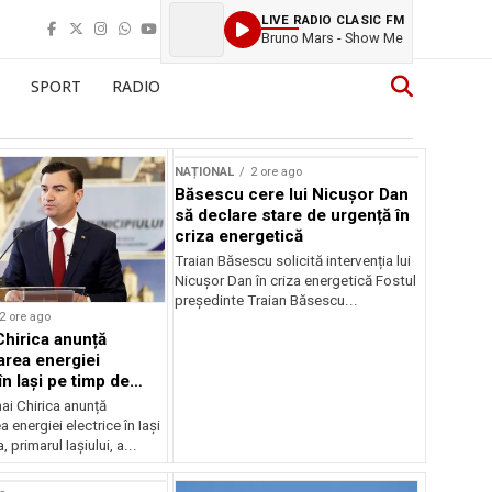
LIVE RADIO CLASIC FM
Bruno Mars - Show Me
SPORT
RADIO
NAȚIONAL
2 ore ago
Băsescu cere lui Nicușor Dan
să declare stare de urgență în
criza energetică
Traian Băsescu solicită intervenția lui
Nicușor Dan în criza energetică Fostul
președinte Traian Băsescu...
2 ore ago
Chirica anunță
area energiei
în Iași pe timp de
ai Chirica anunță
a energiei electrice în Iași
, primarul Iașiului, a...