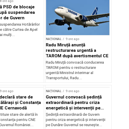
8 ore ago
ă PSD de blocaje
după suspendarea
or de Guvern
 suspendarea Hotărârilor
e către Curtea de Apel
i mulți...
NAȚIONAL
9 ore ago
Radu Miruță anunță
restructurarea urgentă a
TAROM după avertismentul CE
Radu Miruță convoacă conducerea
TAROM pentru o restructurare
urgentă Ministrul interimar al
Transportului, Radu...
9 ore ago
NAȚIONAL
9 ore ago
declară stare de
Guvernul convoacă ședință
Călărași și Constanța
extraordinară pentru criza
NE Cernavodă
energetică și intervenții pe
Dunăre
tituie stare de alertă în
Ședință extraordinară de Guvern
 Constanța pentru CNE
pentru criza energetică și intervenții
uvernul României...
pe Dunăre Guvernul se reunește...