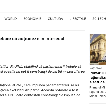
WORLD
ECONOMIE
CULTURĂ
LIFESTYLE
SCITECH
rebuie să acționeze în interesul
iștilor din PNL, stabilind că parlamentarii trebuie să
NAȚIONAL
că aceștia nu pot fi constrânși de partid în exercitarea
Primarul 
raționaliz
electrice 
ațional al PNL, care impunea parlamentarilor să nu
noapte
Primarul Mih
țarea excluderii din partid. Această hotărâre a fost
raționalizare
mbri ai PNL, care contestau constrângerile impuse de
Mihai Chirica