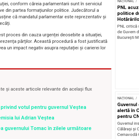
NAȚIONAL
ției, conform căreia parlamentarii sunt în serviciul
PNL acuz
ve din partea formațiunilor politice. Judecătorul a
politice 
susține că mandatul parlamentar este reprezentativ și
Hotărâril
ecăți.
PNL critică
de Guvern d
cest proces din cauza urgenței deosebite a situației,
București Ma
rezența părților. Această procedură a fost justificată
ea un impact negativ asupra reputației și carierei lor
 și aceste articole relevante din același flux
NAȚIONAL
Guvernul 
 privind votul pentru guvernul Veștea
alertă în 
pentru C
misia lui Adrian Veștea
Guvernul ins
ea guvernului Tomac în zilele următoare
Călărași și
Cernavodă G