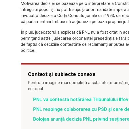
Motivarea deciziei se bazează pe o interpretare a Constitu
întregului popor și nu pot fi supuși unor mandate imperati
invocat o decizie a Curții Constituționale din 1993, care 
că parlamentarii trebuie să acționeze pe baza propriei jud
În plus, judecătorul a explicat că PNL nu a fost citat în a
permițând astfel judecarea ordonanței președințiale fără p
de faptul că deciziile contestate de reclamanți ar putea av
politice.
Context și subiecte conexe
Pentru o imagine mai completă a subiectului, urmărește
editorial.
PNL va contesta hotărârea Tribunalului Ilfov
PNL respinge colaborarea cu PSD și cere de
Bolojan anunță decizia PNL privind susținer