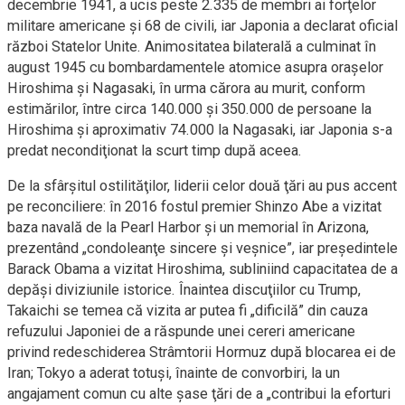
decembrie 1941, a ucis peste 2.335 de membri ai forţelor
militare americane şi 68 de civili, iar Japonia a declarat oficial
război Statelor Unite. Animositatea bilaterală a culminat în
august 1945 cu bombardamentele atomice asupra oraşelor
Hiroshima şi Nagasaki, în urma cărora au murit, conform
estimărilor, între circa 140.000 şi 350.000 de persoane la
Hiroshima şi aproximativ 74.000 la Nagasaki, iar Japonia s-a
predat necondiţionat la scurt timp după aceea.
De la sfârşitul ostilităţilor, liderii celor două ţări au pus accent
pe reconciliere: în 2016 fostul premier Shinzo Abe a vizitat
baza navală de la Pearl Harbor şi un memorial în Arizona,
prezentând „condoleanţe sincere şi veşnice”, iar preşedintele
Barack Obama a vizitat Hiroshima, subliniind capacitatea de a
depăşi diviziunile istorice. Înaintea discuţiilor cu Trump,
Takaichi se temea că vizita ar putea fi „dificilă” din cauza
refuzului Japoniei de a răspunde unei cereri americane
privind redeschiderea Strâmtorii Hormuz după blocarea ei de
Iran; Tokyo a aderat totuşi, înainte de convorbiri, la un
angajament comun cu alte şase ţări de a „contribui la eforturi