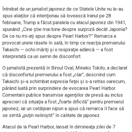
Întrebat de un jurnalist japonez de ce Statele Unite nu le-au
spus aliaţilor că intenţionau să lovească Iranul pe 28
februarie, Trump a făcut paralela cu atacul japonez din 1941,
spunând: „Cine ştie mai bine despre surpriză decât Japonia?
De ce nu mi-aţi spus despre Pearl Harbor?” Remarca a
provocat unele râsete în sală, în timp ce reacţia premierului
Takaichi — ochii măriţi şi o respiraţie adâncă — a fost
interpretată ca un semn de disconfort.
O jurnalistă prezentă în Biroul Oval, Mineko Tokito, a declarat
că disconfortul premierului a fost „clar”, descriind cum
Takaichi şi-a schimbat expresia feţei şi s-a retras oarecum,
părând luată prin surprindere de evocarea Pearl Harbor.
Comentarii publice transmise agenţiilor de presă au inclus
aprecieri că situaţia a fost „foarte dificilă” pentru premierul
japonez, iar un cetăţean nipon a spus că remarca îl face să
se simtă „puţin neliniştit” în calitate de japonez.
Atacul de la Pearl Harbor, lansat în dimineaţa zilei de 7