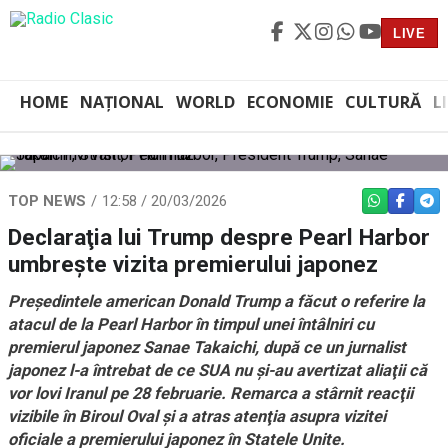
LIVE
HOME
NAȚIONAL
WORLD
ECONOMIE
CULTURĂ
L
TOP NEWS
12:58 / 20/03/2026
WHATSAPP
FACEBO
TEL
Declaraţia lui Trump despre Pearl Harbor
umbreşte vizita premierului japonez
Preşedintele american Donald Trump a făcut o referire la
atacul de la Pearl Harbor în timpul unei întâlniri cu
premierul japonez Sanae Takaichi, după ce un jurnalist
japonez l-a întrebat de ce SUA nu şi-au avertizat aliaţii că
vor lovi Iranul pe 28 februarie. Remarca a stârnit reacţii
vizibile în Biroul Oval şi a atras atenţia asupra vizitei
oficiale a premierului japonez în Statele Unite.