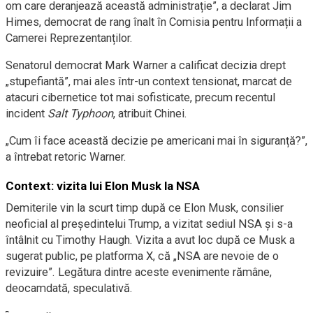
om care deranjează această administrație”, a declarat Jim
Himes, democrat de rang înalt în Comisia pentru Informații a
Camerei Reprezentanților.
Senatorul democrat Mark Warner a calificat decizia drept
„stupefiantă”, mai ales într-un context tensionat, marcat de
atacuri cibernetice tot mai sofisticate, precum recentul
incident
Salt Typhoon
, atribuit Chinei.
„Cum îi face această decizie pe americani mai în siguranță?”,
a întrebat retoric Warner.
Context: vizita lui Elon Musk la NSA
Demiterile vin la scurt timp după ce Elon Musk, consilier
neoficial al președintelui Trump, a vizitat sediul NSA și s-a
întâlnit cu Timothy Haugh. Vizita a avut loc după ce Musk a
sugerat public, pe platforma X, că „NSA are nevoie de o
revizuire”. Legătura dintre aceste evenimente rămâne,
deocamdată, speculativă.