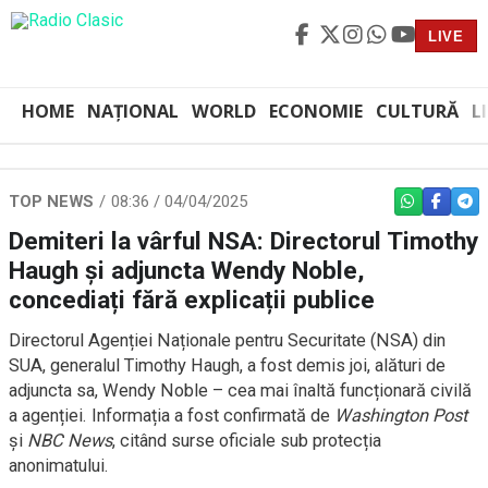
LIVE
HOME
NAȚIONAL
WORLD
ECONOMIE
CULTURĂ
L
TOP NEWS
08:36 / 04/04/2025
WHATSAPP
FACEBO
TEL
Demiteri la vârful NSA: Directorul Timothy
Haugh și adjuncta Wendy Noble,
concediați fără explicații publice
Directorul Agenției Naționale pentru Securitate (NSA) din
SUA, generalul Timothy Haugh, a fost demis joi, alături de
adjuncta sa, Wendy Noble – cea mai înaltă funcționară civilă
a agenției. Informația a fost confirmată de
Washington Post
și
NBC News
, citând surse oficiale sub protecția
anonimatului.