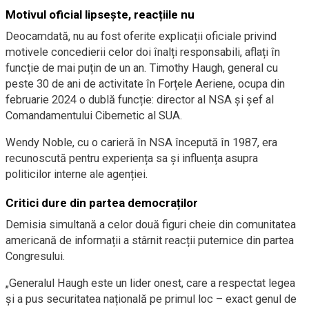
Motivul oficial lipsește, reacțiile nu
Deocamdată, nu au fost oferite explicații oficiale privind
motivele concedierii celor doi înalți responsabili, aflați în
funcție de mai puțin de un an. Timothy Haugh, general cu
peste 30 de ani de activitate în Forțele Aeriene, ocupa din
februarie 2024 o dublă funcție: director al NSA și șef al
Comandamentului Cibernetic al SUA.
Wendy Noble, cu o carieră în NSA începută în 1987, era
recunoscută pentru experiența sa și influența asupra
politicilor interne ale agenției.
Critici dure din partea democraților
Demisia simultană a celor două figuri cheie din comunitatea
americană de informații a stârnit reacții puternice din partea
Congresului.
„Generalul Haugh este un lider onest, care a respectat legea
și a pus securitatea națională pe primul loc – exact genul de