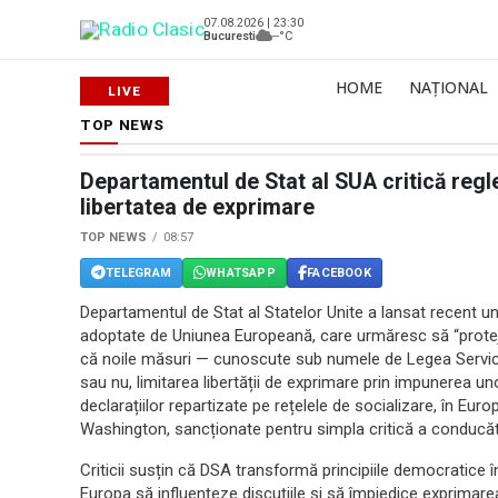
07.08.2026 | 23:30
Bucuresti
--°C
HOME
NAȚIONAL
TOP NEWS
Departamentul de Stat al SUA critică regl
libertatea de exprimare
TOP NEWS
08:57
TELEGRAM
WHATSAPP
FACEBOOK
Departamentul de Stat al Statelor Unite a lansat recent un
adoptate de Uniunea Europeană, care urmăresc să “protejz
că noile măsuri — cunoscute sub numele de Legea Servicii
sau nu, limitarea libertății de exprimare prin impunerea uno
declarațiilor repartizate pe rețelele de socializare, în Euro
Washington, sancționate pentru simpla critică a conducător
Criticii susțin că DSA transformă principiile democratice în
Europa să influențeze discuțiile și să împiedice exprimarea