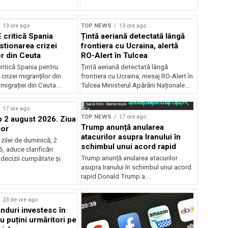
13 ore ago
TOP NEWS
13 ore ago
 critică Spania
Țintă aeriană detectată lângă
stionarea crizei
frontiera cu Ucraina, alertă
or din Ceuta
RO-Alert în Tulcea
ritică Spania pentru
Țintă aeriană detectată lângă
crizei migranților din
frontiera cu Ucraina, mesaj RO-Alert în
migrației din Ceuta...
Tulcea Ministerul Apărării Naționale...
Sursă foto: Shutterstock
17 ore ago
TOP NEWS
17 ore ago
2 august 2026. Ziua
Trump anunță anularea
lor
atacurilor asupra Iranului în
zilei de duminică, 2
schimbul unui acord rapid
 aduce clarificări
Trump anunță anularea atacurilor
 decizii cumpătate și
asupra Iranului în schimbul unui acord
rapid Donald Trump a...
rstock
23 de ore ago
anduri investesc în
u puțini urmăritori pe