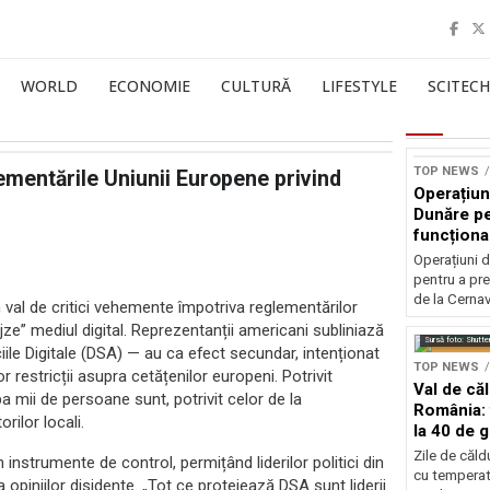
WORLD
ECONOMIE
CULTURĂ
LIFESTYLE
SCITECH
TOP NEWS
ementările Uniunii Europene privind
Operațiun
Dunăre pe
funcționa
la Cernav
Operațiuni 
pentru a pre
de la Cerna
 val de critici vehemente împotriva reglementărilor
e” mediul digital. Reprezentanții americani subliniază
Sursă foto: Shutte
le Digitale (DSA) — au ca efect secundar, intenționat
TOP NEWS
r restricții asupra cetățenilor europeni. Potrivit
Val de că
pa mii de persoane sunt, potrivit celor de la
România: 
ilor locali.
la 40 de 
Zile de căl
 instrumente de control, permițând liderilor politici din
cu temperat
 opiniilor disidente. „Tot ce protejează DSA sunt liderii