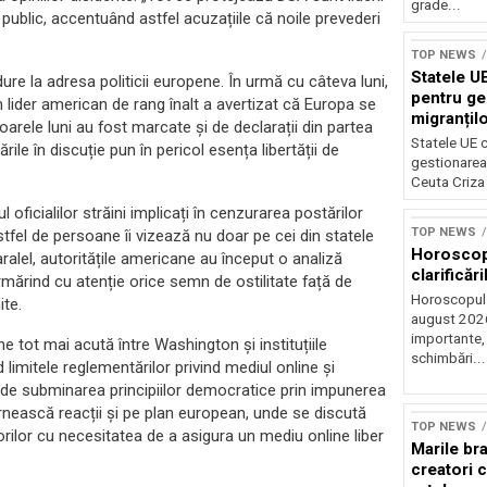
grade...
 public, accentuând astfel acuzațiile că noile prevederi
TOP NEWS
Statele UE
ure la adresa politicii europene. În urmă cu câteva luni,
pentru ge
n lider american de rang înalt a avertizat că Europa se
migranțil
arele luni au fost marcate și de declarații din partea
Statele UE c
rile în discuție pun în pericol esența libertății de
gestionarea 
Ceuta Criza 
 oficialilor străini implicați în cenzurarea postărilor
TOP NEWS
astfel de persoane îi vizează nu doar pe cei din statele
Horoscop 
paralel, autoritățile americane au început o analiză
clarificări
urmărind cu atenție orice semn de ostilitate față de
Horoscopul 
ite.
august 2026,
importante,
e tot mai acută între Washington și instituțiile
schimbări...
 limitele reglementărilor privind mediul online și
E de subminarea principiilor democratice prin impunerea
Sursă foto: Shutte
târnească reacții și pe plan european, unde se discută
TOP NEWS
atorilor cu necesitatea de a asigura un mediu online liber
Marile br
creatori c