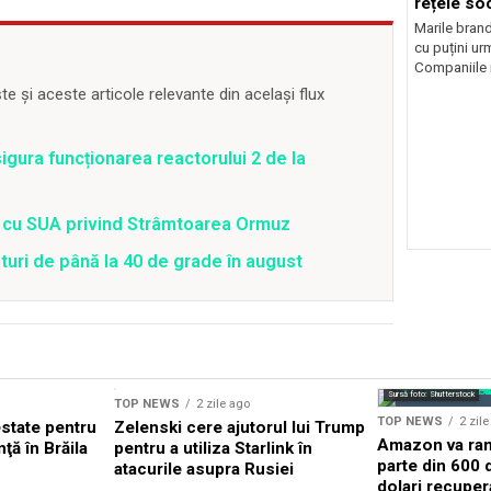
rețele so
Marile brand
cu puțini urm
Companiile 
 și aceste articole relevante din același flux
gura funcționarea reactorului 2 de la
rd cu SUA privind Strâmtoarea Ormuz
uri de până la 40 de grade în august
Sursă foto: Shutterstock
TOP NEWS
2 zile ago
TOP NEWS
2 zil
state pentru
Zelenski cere ajutorul lui Trump
Amazon va ram
nţă în Brăila
pentru a utiliza Starlink în
parte din 600 
atacurile asupra Rusiei
dolari recuper