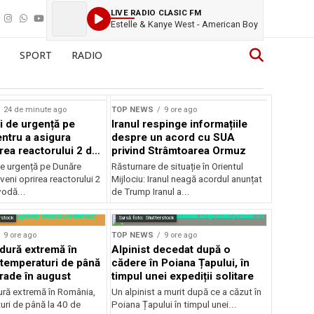
LIVE RADIO CLASIC FM
Estelle & Kanye West - American Boy
SPORT
RADIO
24 de minute ago
TOP NEWS
9 ore ago
i de urgență pe
Iranul respinge informațiile
ntru a asigura
despre un acord cu SUA
rea reactorului 2 de
privind Strâmtoarea Ormuz
odă
de urgență pe Dunăre
Răsturnare de situație în Orientul
veni oprirea reactorului 2
Mijlociu: Iranul neagă acordul anunțat
vodă...
de Trump Iranul a...
rstock
Sursă foto: Shutterstock
9 ore ago
TOP NEWS
9 ore ago
ldură extremă în
Alpinist decedat după o
temperaturi de până
cădere în Poiana Țapului, în
grade în august
timpul unei expediții solitare
dură extremă în România,
Un alpinist a murit după ce a căzut în
uri de până la 40 de
Poiana Țapului în timpul unei...