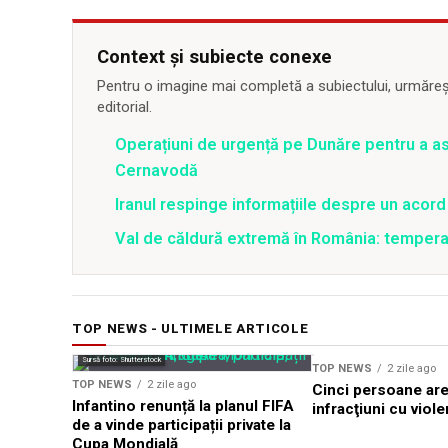
Context și subiecte conexe
Pentru o imagine mai completă a subiectului, urmărește
editorial.
Operațiuni de urgență pe Dunăre pentru a asi
Cernavodă
Iranul respinge informațiile despre un aco
Val de căldură extremă în România: temperat
TOP NEWS - ULTIMELE ARTICOLE
Sursă foto: Shutterstock
TOP NEWS
2 zile ago
TOP NEWS
2 zile ago
Cinci persoane are
Infantino renunță la planul FIFA
infracţiuni cu viole
de a vinde participații private la
Cupa Mondială