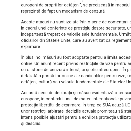
europeni de proprii lor cetățeni”, se precizează în mesajul
reprezintă de fapt un mecanism de cenzură.
Aceste atacuri nu sunt izolate într-o serie de comentarii d
în cadrul unei conferințe de prestigiu despre securitate, u
îndepărtează treptat de valorile sale fundamentale. Următo
oficialilor din Statele Unite, care au avertizat că reglementă
exprimare.
În plus, noi măsuri au fost adoptate pentru a limita accesul
online. Un anunț recent privind restricțiile de viză pentru 
cu o istorie de cenzură internă, ci și oficiali europeni. În 
detaliată a postărilor online ale candidaților pentru vize, 
cetățeni, cultură sau valorile fundamentale ale Statelor Un
Această serie de declarații și măsuri evidențiază o tensiun
europene, în contextul unei dezbateri internaționale privind
protecția libertății de exprimare. În timp ce SUA acuză U
unor restricții arbitrare, deciziile actuale promiteau să s
intens posibile ajustări pentru a echilibra protecția utiliz
și deschis.