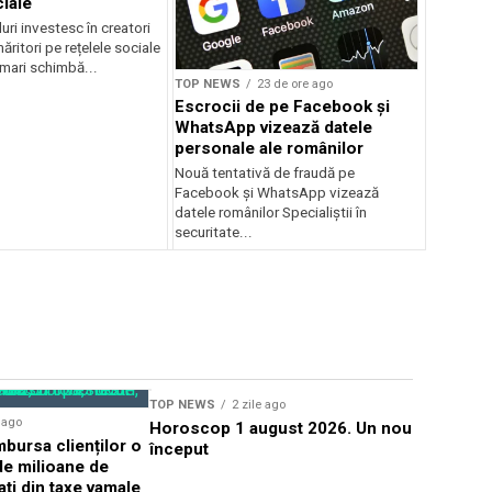
ciale
uri investesc în creatori
ăritori pe rețelele sociale
mari schimbă...
TOP NEWS
23 de ore ago
Escrocii de pe Facebook și
WhatsApp vizează datele
personale ale românilor
Nouă tentativă de fraudă pe
Facebook și WhatsApp vizează
datele românilor Specialiștii în
securitate...
TOP NEWS
2 zile ago
TOP NEWS
e ago
Horoscop 1 august 2026. Un nou
România so
bursa clienților o
început
urgență U
de milioane de
electrică 
ați din taxe vamale
energetic