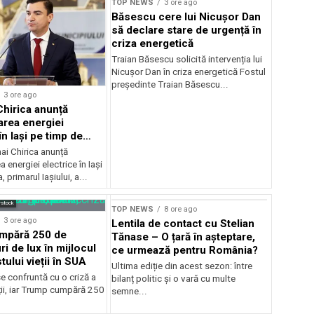
TOP NEWS
3 ore ago
Băsescu cere lui Nicușor Dan
să declare stare de urgență în
criza energetică
Traian Băsescu solicită intervenția lui
Nicușor Dan în criza energetică Fostul
președinte Traian Băsescu...
3 ore ago
Chirica anunță
area energiei
în Iași pe timp de
ai Chirica anunță
a energiei electrice în Iași
, primarul Iașiului, a...
rstock
TOP NEWS
8 ore ago
3 ore ago
Lentila de contact cu Stelian
mpără 250 de
Tănase – O țară în așteptare,
ri de lux în mijlocul
ce urmează pentru România?
tului vieții în SUA
Ultima ediție din acest sezon: între
e confruntă cu o criză a
bilanț politic și o vară cu multe
ții, iar Trump cumpără 250
semne...