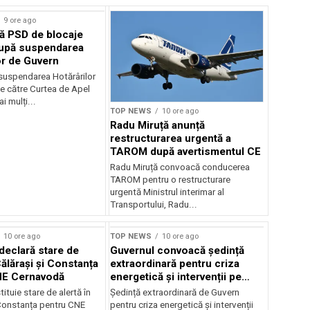
9 ore ago
ă PSD de blocaje
după suspendarea
or de Guvern
 suspendarea Hotărârilor
e către Curtea de Apel
i mulți...
TOP NEWS
10 ore ago
Radu Miruță anunță
restructurarea urgentă a
TAROM după avertismentul CE
Radu Miruță convoacă conducerea
TAROM pentru o restructurare
urgentă Ministrul interimar al
Transportului, Radu...
10 ore ago
TOP NEWS
10 ore ago
declară stare de
Guvernul convoacă ședință
Călărași și Constanța
extraordinară pentru criza
NE Cernavodă
energetică și intervenții pe
Dunăre
tituie stare de alertă în
Ședință extraordinară de Guvern
 Constanța pentru CNE
pentru criza energetică și intervenții