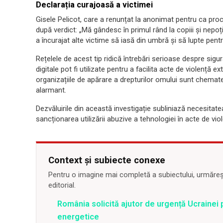
Declarația curajoasă a victimei
Gisele Pelicot, care a renunțat la anonimat pentru ca proc
după verdict: „Mă gândesc în primul rând la copiii și nepo
a încurajat alte victime să iasă din umbră și să lupte pent
Rețelele de acest tip ridică întrebări serioase despre sig
digitale pot fi utilizate pentru a facilita acte de violență
organizațiile de apărare a drepturilor omului sunt chem
alarmant.
Dezvăluirile din această investigație subliniază necesitat
sancționarea utilizării abuzive a tehnologiei în acte de vio
Context și subiecte conexe
Pentru o imagine mai completă a subiectului, urmărește
editorial.
România solicită ajutor de urgență Ucrainei p
energetice