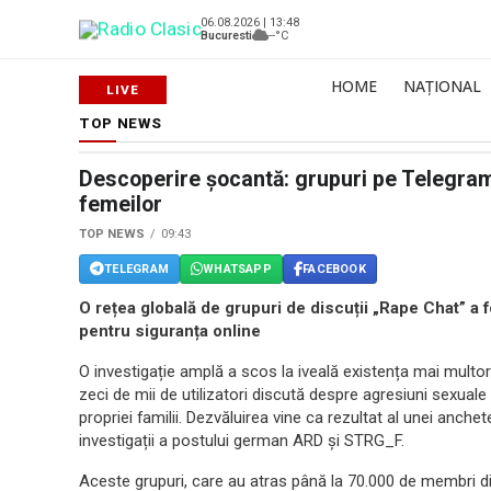
06.08.2026 | 13:48
Bucuresti
--°C
HOME
NAȚIONAL
TOP NEWS
Descoperire șocantă: grupuri pe Telegra
femeilor
TOP NEWS
09:43
TELEGRAM
WHATSAPP
FACEBOOK
O rețea globală de grupuri de discuții „Rape Chat” a 
pentru siguranța online
O investigație amplă a scos la iveală existența mai multor
zeci de mii de utilizatori discută despre agresiuni sexuale
propriei familii. Dezvăluirea vine ca rezultat al unei anch
investigații a postului german ARD și STRG_F.
Aceste grupuri, care au atras până la 70.000 de membri din