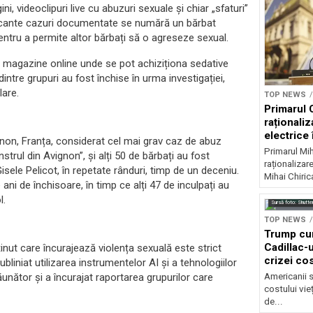
i, videoclipuri live cu abuzuri sexuale și chiar „sfaturi”
șocante cazuri documentate se numără un bărbat
ntru a permite altor bărbați să o agreseze sexual.
către magazine online unde se pot achiziționa sedative
re grupuri au fost închise în urma investigației,
lare.
TOP NEWS
Primarul 
raționaliz
electrice 
vignon, Franța, considerat cel mai grav caz de abuz
noapte
Primarul Mih
strul din Avignon”, și alți 50 de bărbați au fost
raționalizare
isele Pelicot, în repetate rânduri, timp de un deceniu.
Mihai Chirica
 ani de închisoare, în timp ce alți 47 de inculpați au
l.
Sursă foto: Shutte
TOP NEWS
Trump cu
Cadillac-u
inut care încurajează violența sexuală este strict
crizei cos
bliniat utilizarea instrumentelor AI și a tehnologiilor
Americanii s
ăunător și a încurajat raportarea grupurilor care
costului vie
de...