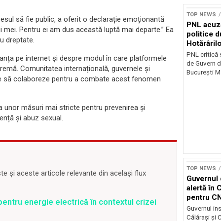
TOP NEWS
esul să fie public, a oferit o declarație emoționantă
PNL acuz
ții mei. Pentru ei am dus această luptă mai departe.” Ea
politice 
ru dreptate.
Hotărâril
PNL critică
uranța pe internet și despre modul în care platformele
de Guvern d
 extremă. Comunitatea internațională, guvernele și
București Ma
ate să colaboreze pentru a combate acest fenomen
ea unor măsuri mai stricte pentru prevenirea și
lență și abuz sexual.
TOP NEWS
 și aceste articole relevante din același flux
Guvernul 
alertă în 
pentru C
entru energie electrică în contextul crizei
Guvernul ins
Călărași și