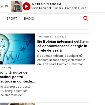
LIVE RADIO CLASIC FM
Dexys Midnight Runners - Come On Eileen
SPORT
RADIO
TOP NEWS
3 ore ago
Ilie Bolojan îndeamnă cetățenii
să economisească energie în
orele de seară
Ilie Bolojan îndeamnă cetățenii să
economisească energie electrică în
orele de seară Premierul interimar...
3 ore ago
olicită ajutor de
crainei pentru
ectrică în contextul
ergetice
cită ajutor de urgență
tru energie electrică
clarat stare de...