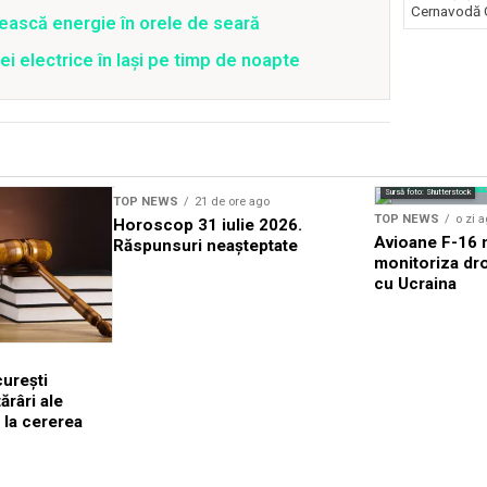
Cernavodă G
ească energie în orele de seară
ei electrice în Iași pe timp de noapte
Sursă foto: Shutterstock
TOP NEWS
21 de ore ago
TOP NEWS
o zi 
Horoscop 31 iulie 2026.
Avioane F-16 m
Răspunsuri neașteptate
monitoriza dro
cu Ucraina
urești
râri ale
 la cererea