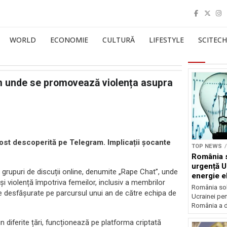
WORLD
ECONOMIE
CULTURĂ
LIFESTYLE
SCITECH
m unde se promovează violența asupra
fost descoperită pe Telegram. Implicații șocante
TOP NEWS
România s
urgență U
 grupuri de discuții online, denumite „Rape Chat”, unde
energie el
 și violență împotriva femeilor, inclusiv a membrilor
crizei en
România soli
ete desfășurate pe parcursul unui an de către echipa de
Ucrainei pen
România a de
 diferite țări, funcționează pe platforma criptată