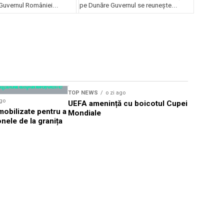
uvernul României...
pe Dunăre Guvernul se reunește...
TOP NEWS
o zi ago
TOP NEWS
ago
UEFA amenință cu boicotul Cupei
TIFF Sibi
obilizate pentru a
Mondiale
proiecții î
nele de la granița
CineGold