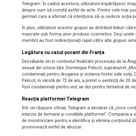
Telegram. În cadrul acestora, utilizatorii împărtășesc imagin
despre cum să comită astfel de acte. Printre cele mai 
german care a afirmat că intenționa să-și sedeze soția pe
În plus, utilizatorii acestor grupuri au distribuit linkuri 
mascate sub forma unor produse cosmetice. Deși unele dint
membrii au fost redirecționați rapid către alte grupuri simi
Legătura cu cazul șocant din Franța
Dezvăluirile vin în contextul finalizării procesului de la A
sexual din istoria țării. Dominique Pelicot, supranumit „Mon
condamnați pentru drogarea și violarea fostei sale soții, G
Pelicot, în vârstă de 72 de ani, a primit o sentință de 20 de
fost condamnați pentru viol, iar doi pentru tentativă de vio
Reacția platformei Telegram
Într-un răspuns oficial, Telegram a declarat că „orice conț
interzis de termenii și condițiile platformei”. Compania a su
de monitorizare pentru a identifica și elimina conținutul d
promovează astfel de abuzuri.