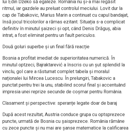
lui Edin Džeko să egaleze. România nu și-a mai regăsit
ritmul, iar gazdele au preluat controlul meciului. Lovit dur la
cap de Tabakovic, Marius Marin a continuat cu capul bandajat,
însă jocul tricolorilor a rămas ezitant. Situația s-a complicat
definitiv în minutul șaizeci și opt, când Denis Drăguș, abia
intrat, a fost eliminat pentru un fault periculos.
Două goluri superbe și un final fără reacție
Bosnia a profitat imediat de superioritatea numerică. În
minutul optzeci, Bajraktarević a înscris cu un șut splendid la
vinclu, gol care a răsturnat complet tabela și moralul
naționalei lui Mircea Lucescu. În prelungiri, Tabakovic a
punctat pentru trei la unu, stabilind scorul final și accentuând
impresia unei reprize secunde de coșmar pentru România.
Clasament și perspective: speranțe legate doar de baraj
După acest rezultat, Austria conduce grupa cu optsprezece
puncte, urmată de Bosnia cu șaisprezece. România rămâne
cu zece puncte și nu mai are șanse matematice la calificarea