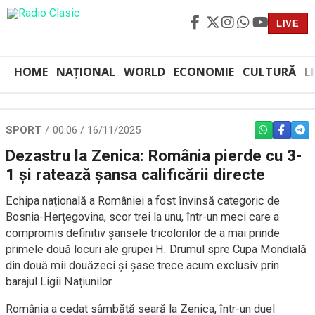
LIVE
HOME
NAȚIONAL
WORLD
ECONOMIE
CULTURĂ
L
SPORT
00:06 / 16/11/2025
WHATSAPP
FACEBO
TEL
Dezastru la Zenica: România pierde cu 3-
1 și ratează șansa calificării directe
Echipa națională a României a fost învinsă categoric de
Bosnia-Herțegovina, scor trei la unu, într-un meci care a
compromis definitiv șansele tricolorilor de a mai prinde
primele două locuri ale grupei H. Drumul spre Cupa Mondială
din două mii douăzeci și șase trece acum exclusiv prin
barajul Ligii Națiunilor.
România a cedat sâmbătă seară la Zenica, într-un duel