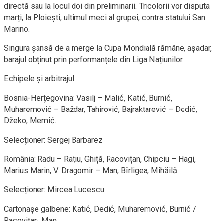
directă sau la locul doi din preliminarii. Tricolorii vor disputa
marți, la Ploiești, ultimul meci al grupei, contra statului San
Marino.
Singura șansă de a merge la Cupa Mondială rămâne, așadar,
barajul obținut prin performanțele din Liga Națiunilor.
Echipele și arbitrajul
Bosnia-Herțegovina: Vasilj – Malić, Katić, Burnić,
Muharemović – Baždar, Tahirović, Bajraktarević – Dedić,
Džeko, Memić.
Selecționer: Sergej Barbarez
România: Radu – Rațiu, Ghiță, Racovițan, Chipciu – Hagi,
Marius Marin, V. Dragomir – Man, Bîrligea, Mihăilă.
Selecționer: Mircea Lucescu
Cartonașe galbene: Katić, Dedić, Muharemović, Burnić /
Racovițan, Man