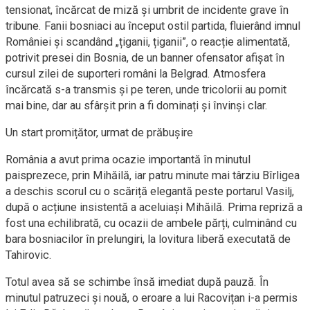
tensionat, încărcat de miză și umbrit de incidente grave în
tribune. Fanii bosniaci au început ostil partida, fluierând imnul
României și scandând „țiganii, țiganii”, o reacție alimentată,
potrivit presei din Bosnia, de un banner ofensator afișat în
cursul zilei de suporteri români la Belgrad. Atmosfera
încărcată s-a transmis și pe teren, unde tricolorii au pornit
mai bine, dar au sfârșit prin a fi dominați și învinși clar.
Un start promițător, urmat de prăbușire
România a avut prima ocazie importantă în minutul
paisprezece, prin Mihăilă, iar patru minute mai târziu Bîrligea
a deschis scorul cu o scăriță elegantă peste portarul Vasilj,
după o acțiune insistentă a aceluiași Mihăilă. Prima repriză a
fost una echilibrată, cu ocazii de ambele părți, culminând cu
bara bosniacilor în prelungiri, la lovitura liberă executată de
Tahirovic.
Totul avea să se schimbe însă imediat după pauză. În
minutul patruzeci și nouă, o eroare a lui Racovițan i-a permis