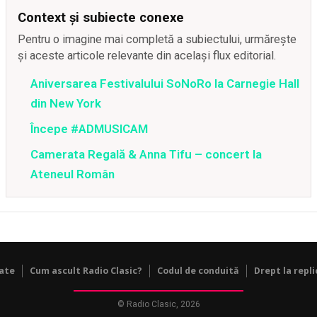
Context și subiecte conexe
Pentru o imagine mai completă a subiectului, urmărește
și aceste articole relevante din același flux editorial.
Aniversarea Festivalului SoNoRo la Carnegie Hall
din New York
Începe #ADMUSICAM
Camerata Regală & Anna Tifu – concert la
Ateneul Român
tate
Cum ascult Radio Clasic?
Codul de conduită
Drept la repli
© Radio Clasic, 2026