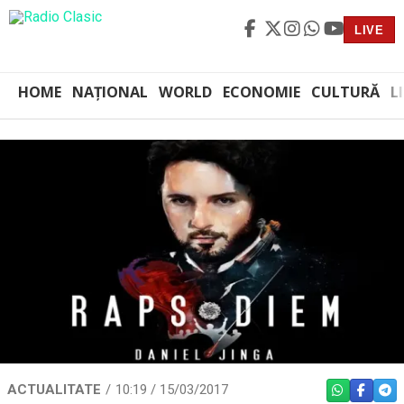
LIVE
HOME
NAȚIONAL
WORLD
ECONOMIE
CULTURĂ
L
ACTUALITATE
10:19 / 15/03/2017
WHATSAPP
FACEBO
TEL