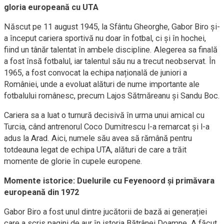
gloria europeană cu UTA
Născut pe 11 august 1945, la Sfântu Gheorghe, Gabor Biro și-
a început cariera sportivă nu doar în fotbal, ci și în hochei,
fiind un tânăr talentat în ambele discipline. Alegerea sa finală
a fost însă fotbalul, iar talentul său nu a trecut neobservat. În
1965, a fost convocat la echipa națională de juniori a
României, unde a evoluat alături de nume importante ale
fotbalului românesc, precum Lajos Sătmăreanu și Sandu Boc.
Cariera sa a luat o turnură decisivă în urma unui amical cu
Turcia, când antrenorul Coco Dumitrescu l-a remarcat și l-a
adus la Arad. Aici, numele său avea să rămână pentru
totdeauna legat de echipa UTA, alături de care a trăit
momente de glorie în cupele europene.
Momente istorice: Duelurile cu Feyenoord și primăvara
europeană din 1972
Gabor Biro a fost unul dintre jucătorii de bază ai generației
care a scris pagini de aur în istoria Bătrânei Doamne. A făcut