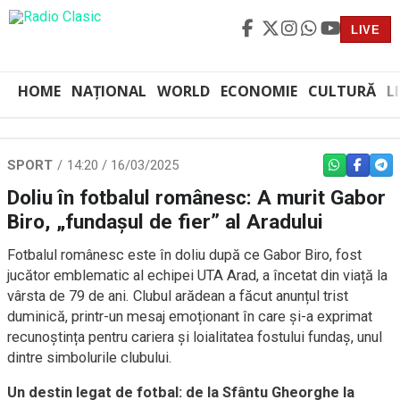
LIVE
HOME
NAȚIONAL
WORLD
ECONOMIE
CULTURĂ
L
SPORT
14:20 / 16/03/2025
WHATSAPP
FACEBO
TEL
Doliu în fotbalul românesc: A murit Gabor
Biro, „fundașul de fier” al Aradului
Fotbalul românesc este în doliu după ce Gabor Biro, fost
jucător emblematic al echipei UTA Arad, a încetat din viață la
vârsta de 79 de ani. Clubul arădean a făcut anunțul trist
duminică, printr-un mesaj emoționant în care și-a exprimat
recunoștința pentru cariera și loialitatea fostului fundaș, unul
dintre simbolurile clubului.
Un destin legat de fotbal: de la Sfântu Gheorghe la