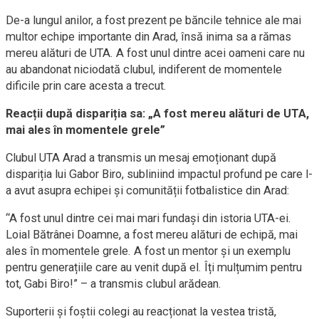
De-a lungul anilor, a fost prezent pe băncile tehnice ale mai
multor echipe importante din Arad, însă inima sa a rămas
mereu alături de UTA. A fost unul dintre acei oameni care nu
au abandonat niciodată clubul, indiferent de momentele
dificile prin care acesta a trecut.
Reacții după dispariția sa: „A fost mereu alături de UTA,
mai ales în momentele grele”
Clubul UTA Arad a transmis un mesaj emoționant după
dispariția lui Gabor Biro, subliniind impactul profund pe care l-
a avut asupra echipei și comunității fotbalistice din Arad:
“A fost unul dintre cei mai mari fundași din istoria UTA-ei.
Loial Bătrânei Doamne, a fost mereu alături de echipă, mai
ales în momentele grele. A fost un mentor și un exemplu
pentru generațiile care au venit după el. Îți mulțumim pentru
tot, Gabi Biro!” – a transmis clubul arădean.
Suporterii și foștii colegi au reacționat la vestea tristă,