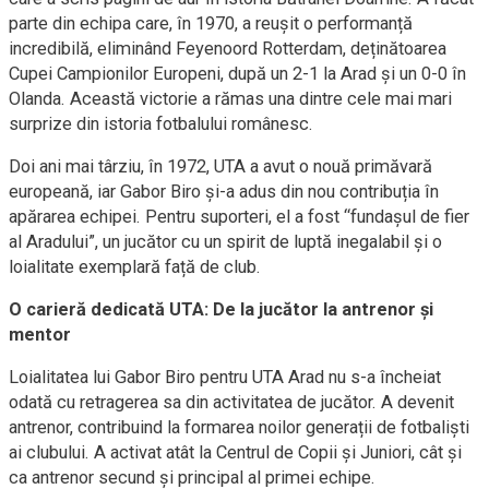
parte din echipa care, în 1970, a reușit o performanță
incredibilă, eliminând Feyenoord Rotterdam, deținătoarea
Cupei Campionilor Europeni, după un 2-1 la Arad și un 0-0 în
Olanda. Această victorie a rămas una dintre cele mai mari
surprize din istoria fotbalului românesc.
Doi ani mai târziu, în 1972, UTA a avut o nouă primăvară
europeană, iar Gabor Biro și-a adus din nou contribuția în
apărarea echipei. Pentru suporteri, el a fost “fundașul de fier
al Aradului”, un jucător cu un spirit de luptă inegalabil și o
loialitate exemplară față de club.
O carieră dedicată UTA: De la jucător la antrenor și
mentor
Loialitatea lui Gabor Biro pentru UTA Arad nu s-a încheiat
odată cu retragerea sa din activitatea de jucător. A devenit
antrenor, contribuind la formarea noilor generații de fotbaliști
ai clubului. A activat atât la Centrul de Copii și Juniori, cât și
ca antrenor secund și principal al primei echipe.