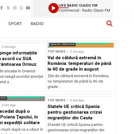
LIVE RADIO CLASIC FM
Commercial - Radio Clasic FM
SPORT
RADIO
Sursă foto: Shutterstock
2 ore ago
TOP NEWS
2 ore ago
pinge informațiile
Val de căldură extremă în
n acord cu SUA
România: temperaturi de până
trâmtoarea Ormuz
la 40 de grade în august
e situație în Orientul
Zile de căldură extremă în România,
anul neagă acordul anunțat
cu temperaturi de până la 40 de
nul a...
grade...
rstock
TOP NEWS
5 ore ago
2 ore ago
Statele UE critică Spania
decedat după o
pentru gestionarea crizei
Poiana Țapului, în
migranților din Ceuta
i expediții solitare
Statele UE critică Spania pentru
a murit după ce a căzut în
gestionarea crizei migranților din