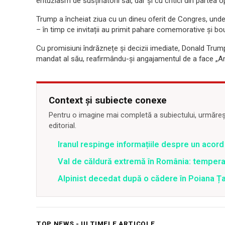
entuziasm de susținătorii săi, dar și cu critici din partea op
Trump a încheiat ziua cu un dineu oferit de Congres, unde 
– în timp ce invitații au primit pahare comemorative și bo
Cu promisiuni îndrăznețe și decizii imediate, Donald Trum
mandat al său, reafirmându-și angajamentul de a face „A
Context și subiecte conexe
Pentru o imagine mai completă a subiectului, urmărește
editorial.
Iranul respinge informațiile despre un aco
Val de căldură extremă în România: temperat
Alpinist decedat după o cădere în Poiana Țapu
TOP NEWS - ULTIMELE ARTICOLE