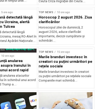
ui în timpul unei...
Ceuta Criza migrației din Ceuta...
5 ore ago
TOP NEWS
10 ore ago
ană detectată lângă
Horoscop 2 august 2026. Ziua
cu Ucraina, alertă
clarificărilor
în Tulcea
Horoscopul zilei de duminică, 2
august 2026, aduce clarificări
nă detectată lângă
importante, decizii cumpătate și
 Ucraina, mesaj RO-Alert în
schimbări...
terul Apărării Naționale...
Sursă foto: Shutterstock
rstock
TOP NEWS
15 ore ago
10 ore ago
Marile branduri investesc în
nță anularea
creatori cu puțini urmăritori pe
 asupra Iranului în
rețele sociale
unui acord rapid
Marile branduri investesc în creatori
ă anularea atacurilor
cu puțini urmăritori pe rețelele sociale
lui în schimbul unui acord
Companiile mari schimbă...
d Trump a...