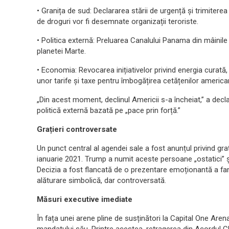
• Granița de sud: Declararea stării de urgență și trimiterea t
de droguri vor fi desemnate organizații teroriste.
• Politica externă: Preluarea Canalului Panama din mâinile
planetei Marte.
• Economia: Revocarea inițiativelor privind energia curată, a
unor tarife și taxe pentru îmbogățirea cetățenilor american
„Din acest moment, declinul Americii s-a încheiat,” a de
politică externă bazată pe „pace prin forță.”
Grațieri controversate
Un punct central al agendei sale a fost anunțul privind g
ianuarie 2021. Trump a numit aceste persoane „ostatici” 
Decizia a fost flancată de o prezentare emoționantă a fami
alăturare simbolică, dar controversată.
Măsuri executive imediate
În fața unei arene pline de susținători la Capital One Are