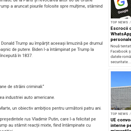
imatic de la Paris și revocarea altor 80 de ordine
Trump a aruncat pixurile folosite spre mulțime, stârnind
TOP NEWS
Escrocii 
WhatsApp 
personale
și Donald Trump au împărțit aceeași limuzină pe drumul
Nouă tentat
 pașnic de putere. Biden l-a întâmpinat pe Trump la
Facebook ș
 începută în 1837.
datele român
securitate..
ane de străini criminali.”
ea industriei auto americane.
Marte, un obiectiv ambițios pentru următorii patru ani.
TOP NEWS
 președintele rus Vladimir Putin, care l-a felicitat pe
UE convoa
ump au stârnit reacții mixte, fiind întâmpinate cu
interne pe
migranțil