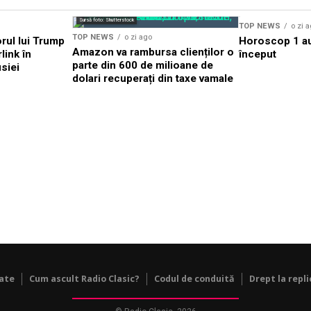
Sursă foto: Shutterstock
TOP NEWS
o zi 
TOP NEWS
o zi ago
rul lui Trump
Horoscop 1 au
Amazon va rambursa clienților o
link în
început
parte din 600 de milioane de
siei
dolari recuperați din taxe vamale
tate
Cum ascult Radio Clasic?
Codul de conduită
Drept la repli