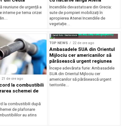
 reuniune de urgență a
Incendiile devastatoare din Grecia:
de interne pe tema crizei
sute de pompieri mobilizați în
in...
apropierea Atenei Incendiile de
vegetație...
Sursă foto: Shutterstock
TOP NEWS
22 de ore ago
Ambasadele SUA din Orientul
Mijlociu cer americanilor să
părăsească urgent regiunea
Începe adevărata furie: Ambasadele
SUA din Orientul Mijlociu cer
21 de ore ago
americanilor să părăsească urgent
cord la combustibili
teritoriile...
rarea schemei de
rd la combustibili după
chemei de plafonare
mbustibililor au atins