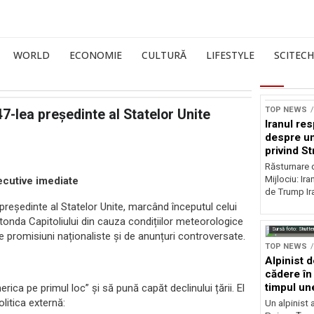
WORLD
ECONOMIE
CULTURĂ
LIFESTYLE
SCITECH
TOP NEWS
47-lea președinte al Statelor Unite
Iranul res
despre u
privind S
Răsturnare d
Mijlociu: Ir
ecutive imediate
de Trump Ira
președinte al Statelor Unite, marcând începutul celui
onda Capitoliului din cauza condițiilor meteorologice
Sursă foto: Shutte
 promisiuni naționaliste și de anunțuri controversate.
TOP NEWS
Alpinist 
cădere în 
timpul une
ca pe primul loc” și să pună capăt declinului țării. El
litica externă:
Un alpinist 