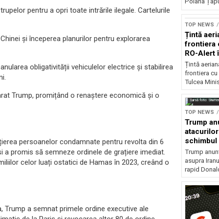
Poiana Țapul
rupelor pentru a opri toate intrările ilegale. Cartelurile
TOP NEWS
Țintă aeri
 Chinei și începerea planurilor pentru explorarea
frontiera 
RO-Alert 
Țintă aeria
nularea obligativității vehiculelor electrice și stabilirea
frontiera cu
i.
Tulcea Minis
clarat Trump, promițând o renaștere economică și o
Sursă foto: Shutte
TOP NEWS
Trump anu
atacurilor
schimbul 
rațierea persoanelor condamnate pentru revolta din 6
și a promis să semneze ordinele de grațiere imediat.
Trump anunț
asupra Iranu
liilor celor luați ostatici de Hamas în 2023, creând o
rapid Donal
na, Trump a semnat primele ordine executive ale