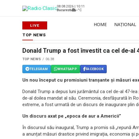
08.08.2026 | 10:11
Bucuresti
--°C
HOME
NAȚIONAL
TOP NEWS
Donald Trump a fost învestit ca cel de-al 
TOP NEWS
06:38
TELEGRAM
WHATSAPP
FACEBOOK
Un nou început cu promisiuni tranșante și măsuri ex
Donald Trump a depus luni jurământul ca cel de-al 47-lea 
de-al doilea mandat al său. Ceremonia, desfășurată în Rot
extreme, a fost urmată de un discurs de inaugurare plin de
Un discurs axat pe „epoca de aur a Americii”
În discursul său inaugural, Trump a promis să „repună Ameri
a anunțat măsuri drastice privind imigrația, economia și po