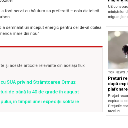
oziției.
UE convoacă
a fost servit cu băutura sa preferată – cola dietetică
miniștrilor 
urbon.
migranților d
p a semnalat un început energic pentru cel de-al doilea
merica mare din nou.”
 și aceste articole relevante din același flux
TOP NEWS
Prețuri re
rd cu SUA privind Strâmtoarea Ormuz
după expi
plafonare
uri de până la 40 de grade în august
Prețuri reco
expirarea s
lui, în timpul unei expediții solitare
Prețurile co
niveluri...