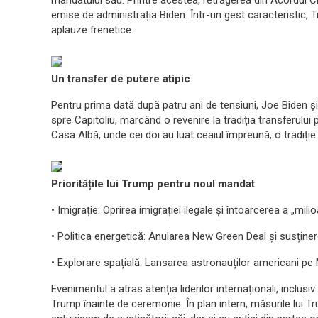
mandatului său. Printre acestea, retragerea din Acordul Cl
emise de administrația Biden. Într-un gest caracteristic, 
aplauze frenetice.
Un transfer de putere atipic
Pentru prima dată după patru ani de tensiuni, Joe Biden 
spre Capitoliu, marcând o revenire la tradiția transferului
Casa Albă, unde cei doi au luat ceaiul împreună, o tradiție
Prioritățile lui Trump pentru noul mandat
• Imigrație: Oprirea imigrației ilegale și întoarcerea a „milio
• Politica energetică: Anularea New Green Deal și susținer
• Explorare spațială: Lansarea astronauților americani pe 
Evenimentul a atras atenția liderilor internaționali, inclusiv
Trump înainte de ceremonie. În plan intern, măsurile lui Tr