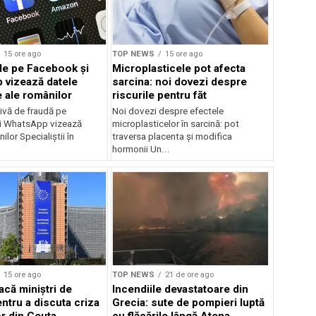
15 ore ago
TOP NEWS
15 ore ago
de pe Facebook și
Microplasticele pot afecta
vizează datele
sarcina: noi dovezi despre
 ale românilor
riscurile pentru făt
ivă de fraudă pe
Noi dovezi despre efectele
i WhatsApp vizează
microplasticelor în sarcină: pot
ilor Specialiștii în
traversa placenta și modifica
.
hormonii Un...
15 ore ago
TOP NEWS
21 de ore ago
că miniștri de
Incendiile devastatoare din
ntru a discuta criza
Grecia: sute de pompieri luptă
or din Ceuta
cu flăcările lângă Atena