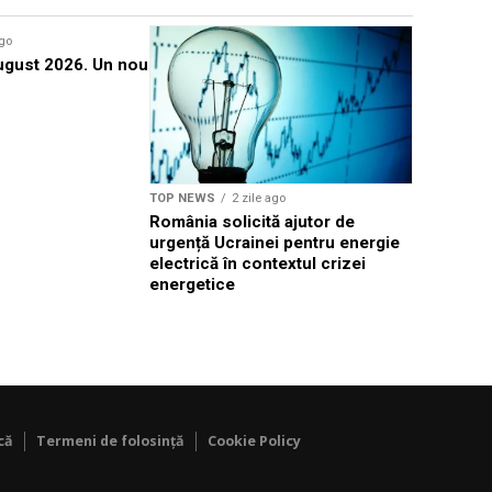
ago
TOP NEWS
gust 2026. Un nou
Ilie Boloj
economise
de seară
TOP NEWS
2 zile ago
România solicită ajutor de
urgență Ucrainei pentru energie
electrică în contextul crizei
energetice
că
Termeni de folosință
Cookie Policy