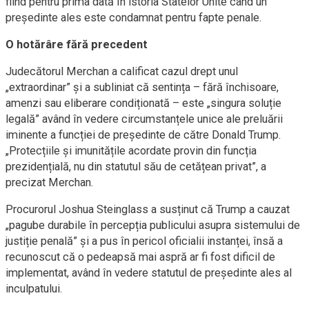
fiind pentru prima dată în istoria Statelor Unite când un
președinte ales este condamnat pentru fapte penale.
O hotărâre fără precedent
Judecătorul Merchan a calificat cazul drept unul
„extraordinar” și a subliniat că sentința – fără închisoare,
amenzi sau eliberare condiționată – este „singura soluție
legală” având în vedere circumstanțele unice ale preluării
iminente a funcției de președinte de către Donald Trump.
„Protecțiile și imunitățile acordate provin din funcția
prezidențială, nu din statutul său de cetățean privat”, a
precizat Merchan.
Procurorul Joshua Steinglass a susținut că Trump a cauzat
„pagube durabile în percepția publicului asupra sistemului de
justiție penală” și a pus în pericol oficialii instanței, însă a
recunoscut că o pedeapsă mai aspră ar fi fost dificil de
implementat, având în vedere statutul de președinte ales al
inculpatului.