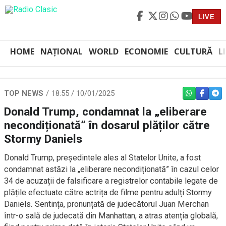
LIVE
HOME
NAȚIONAL
WORLD
ECONOMIE
CULTURĂ
L
TOP NEWS
18:55 / 10/01/2025
WHATSAPP
FACEBO
TEL
Donald Trump, condamnat la „eliberare
necondiționată” în dosarul plăților către
Stormy Daniels
Donald Trump, președintele ales al Statelor Unite, a fost
condamnat astăzi la „eliberare necondiționată” în cazul celor
34 de acuzații de falsificare a registrelor contabile legate de
plățile efectuate către actrița de filme pentru adulți Stormy
Daniels. Sentința, pronunțată de judecătorul Juan Merchan
într-o sală de judecată din Manhattan, a atras atenția globală,