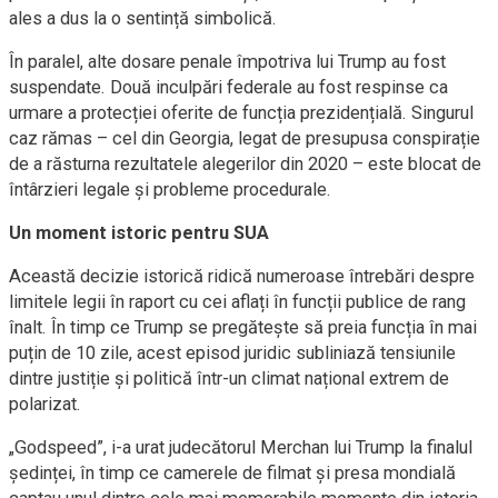
ales a dus la o sentință simbolică.
În paralel, alte dosare penale împotriva lui Trump au fost
suspendate. Două inculpări federale au fost respinse ca
urmare a protecției oferite de funcția prezidențială. Singurul
caz rămas – cel din Georgia, legat de presupusa conspirație
de a răsturna rezultatele alegerilor din 2020 – este blocat de
întârzieri legale și probleme procedurale.
Un moment istoric pentru SUA
Această decizie istorică ridică numeroase întrebări despre
limitele legii în raport cu cei aflați în funcții publice de rang
înalt. În timp ce Trump se pregătește să preia funcția în mai
puțin de 10 zile, acest episod juridic subliniază tensiunile
dintre justiție și politică într-un climat național extrem de
polarizat.
„Godspeed”, i-a urat judecătorul Merchan lui Trump la finalul
ședinței, în timp ce camerele de filmat și presa mondială