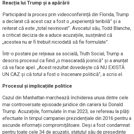
Reacția lui Trump și a apărării
Participând la proces prin videoconferință din Florida, Trump
a declarat că acest caz a fost o „experiență teribilă” și a
reiterat că este „total nevinovat”. Avocatul său, Todd Blanche,
a criticat decizia de a aduce acuzațiile, susținând că
„acestea nu ar fi trebuit niciodată să fie formulate”.
Într-o postare pe rețeaua sa socială, Truth Social, Trump a
descris procesul ca fiind „o mascaradă josnică” și a anunțat
că va face apel. „Acest rezultat dovedește că NU EXISTĂ
UN CAZ și că totul a fost o înscenare politică”, a scris el.
Procesul și implicațiile politice
Cazul din Manhattan marchează închiderea unuia dintre cele
mai controversate episoade juridice din cariera lui Donald
Trump. Acuzațiile, formulate în mai 2023, se refereau la plăți
efectuate în timpul campaniei prezidențiale din 2016 pentru a
ascunde informații compromițătoare. Deși a fost condamnat
pentru toate cele 34 de acuzații, statutul său de președinte