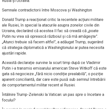
Rusia și Ucraina.
Semnale contradictorii între Moscova și Washington
Donald Trump a reacționat critic la recentele acțiuni militare
ale Rusiei, în special la atacurile asupra zonelor civile din
Ucraina, declarând că acestea îl fac să creadă că „poate
Putin nu vrea să oprească războiul și că mă amăgește”.
„Atunci trebuie să facem altfel”, a adăugat Trump, sugerând
că strategia diplomatică a Washingtonului ar putea necesita
ajustări rapide.
Această declarație survine la scurt timp după ce Vladimir
Putin i-a transmis emisarului american Steve Witkoff că este
gata să negocieze „fără nicio condiție prealabilă”, o poziție
aparent conciliantă, dar care este pusă sub semnul întrebării
de comportamentul militar recent al Rusiei.
Întâlnire Trump-Zelenski la Vatican: un pas spre o încetare a
focului?