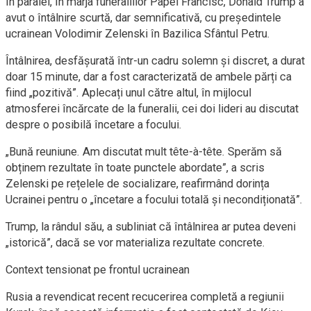
În paralel, în marja funeraliilor Papei Francisc, Donald Trump a
avut o întâlnire scurtă, dar semnificativă, cu președintele
ucrainean Volodimir Zelenski în Bazilica Sfântul Petru.
Întâlnirea, desfășurată într-un cadru solemn și discret, a durat
doar 15 minute, dar a fost caracterizată de ambele părți ca
fiind „pozitivă”. Aplecați unul către altul, în mijlocul
atmosferei încărcate de la funeralii, cei doi lideri au discutat
despre o posibilă încetare a focului.
„Bună reuniune. Am discutat mult tête-à-tête. Sperăm să
obținem rezultate în toate punctele abordate”, a scris
Zelenski pe rețelele de socializare, reafirmând dorința
Ucrainei pentru o „încetare a focului totală și necondiționată”.
Trump, la rândul său, a subliniat că întâlnirea ar putea deveni
„istorică”, dacă se vor materializa rezultate concrete.
Context tensionat pe frontul ucrainean
Rusia a revendicat recent recucerirea completă a regiunii