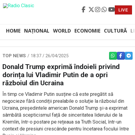
LIVE
HOME
NAȚIONAL
WORLD
ECONOMIE
CULTURĂ
L
TOP NEWS
18:37 / 26/04/2025
WHATSAPP
FACEBO
TEL
Donald Trump exprimă îndoieli privind
dorința lui Vladimir Putin de a opri
războiul din Ucraina
În timp ce Vladimir Putin susține că este pregătit să
negocieze fără condiții prealabile o soluție la războiul din
Ucraina, președintele american Donald Trump și-a exprimat
sâmbătă scepticismul față de sinceritatea liderului de la
Kremlin, într-o postare pe rețeaua sa Truth Social, într-un
context de presiuni crescânde pentru încetarea focului între