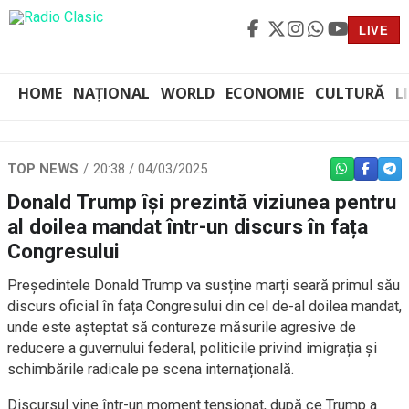
LIVE
HOME
NAȚIONAL
WORLD
ECONOMIE
CULTURĂ
L
TOP NEWS
20:38 / 04/03/2025
WHATSAPP
FACEBO
TEL
Donald Trump își prezintă viziunea pentru
al doilea mandat într-un discurs în fața
Congresului
Președintele Donald Trump va susține marți seară primul său
discurs oficial în fața Congresului din cel de-al doilea mandat,
unde este așteptat să contureze măsurile agresive de
reducere a guvernului federal, politicile privind imigrația și
schimbările radicale pe scena internațională.
Discursul vine într-un moment tensionat, după ce Trump a