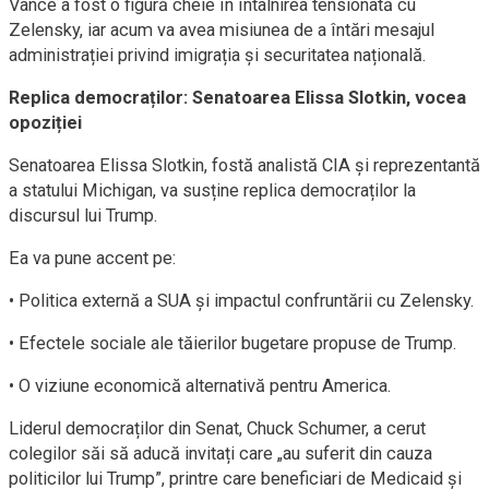
Vance a fost o figură cheie în întâlnirea tensionată cu
Zelensky, iar acum va avea misiunea de a întări mesajul
administrației privind imigrația și securitatea națională.
Replica democraților: Senatoarea Elissa Slotkin, vocea
opoziției
Senatoarea Elissa Slotkin, fostă analistă CIA și reprezentantă
a statului Michigan, va susține replica democraților la
discursul lui Trump.
Ea va pune accent pe:
• Politica externă a SUA și impactul confruntării cu Zelensky.
• Efectele sociale ale tăierilor bugetare propuse de Trump.
• O viziune economică alternativă pentru America.
Liderul democraților din Senat, Chuck Schumer, a cerut
colegilor săi să aducă invitați care „au suferit din cauza
politicilor lui Trump”, printre care beneficiari de Medicaid și