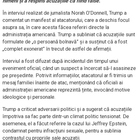
nimeni și a respins acuzațiile ca fiind false.
În interviul realizat de jurnalista Norah O’Donnell, Trump a
comentat un manifest al atacatorului, care a deschis focul
asupra sa, în care acesta făcea referiri directe la
administrația americană. Trump a subliniat că acuzațiile sunt
formulate de „o persoană bolnavă” și a susținut că a fost
„complet exonerat” în trecut de astfel de afirmații.
Interviul a fost difuzat după incidentul din timpul unui
eveniment oficial, când un suspect a încercat să-l asasineze
pe președinte. Potrivit informațiilor, atacatorul ar fi trimis un
mesaj familiei înainte de atac, menționând că oficiali ai
administrației americane reprezintă ținte, invocând motive
ideologice și personale.
Trump a criticat adversarii politici și a sugerat că acuzațiile
împotriva sa fac parte dintr-un climat politic tensionat. De
asemenea, el a făcut referire la cazul lui Jeffrey Epstein,
condamnat pentru infracțiuni sexuale, pentru a sublinia
contrastul cu propriile sale acuzații.