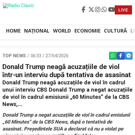
LIVE
HOME
NAȚIONAL
WORLD
ECONOMIE
CULTURĂ
L
TOP NEWS
06:33 / 27/04/2026
WHATSAPP
FACEBO
TEL
Donald Trump neagă acuzațiile de viol
într-un interviu după tentativa de asasinat
Donald Trump neagă acuzațiile de viol în cadrul
unui interviu CBS Donald Trump a negat acuzațiile
de viol în cadrul emisiunii „60 Minutes” de la CBS
News,...
Donald Trump a negat acuzațiile de viol în cadrul emisiunii
„60 Minutes” de la CBS News, după o tentativă de
asasinat. Președintele SUA a declarat că nu a violat pe