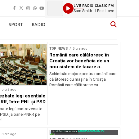
LIVE RADIO CLASIC FM
Sam Smith - I Feel Love
SPORT
RADIO
TOP NEWS
5 ore ago
Românii care călătoresc în
Croația vor beneficia de un
nou sistem de taxare a
autostrăzilor
Schimbări majore pentru românii care
călătoresc cu mașina în Croația
Românii care călătoresc cu...
o oră ago
ezbate legi esențiale
RR, între PNL și PSD
bate legi controversate
i PSD, jaloane PNRR pe
i...
Sursă foto: Shutterstock
8 ore ago