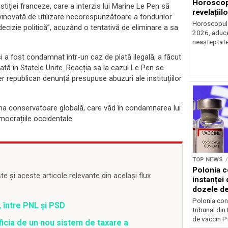
Horoscop 
ustiției franceze, care a interzis lui Marine Le Pen să
revelațiilo
vinovată de utilizare necorespunzătoare a fondurilor
Horoscopul z
decizie politică”, acuzând o tentativă de eliminare a sa
2026, aduce 
neașteptate 
i a fost condamnat într-un caz de plată ilegală, a făcut
izată în Statele Unite. Reacția sa la cazul Le Pen se
der republican denunță presupuse abuzuri ale instituțiilor
zona conservatoare globală, care văd în condamnarea lui
mocrațiile occidentale.
TOP NEWS
Polonia c
 și aceste articole relevante din același flux
instanței 
dozele de
Polonia con
 între PNL și PSD
tribunal din
de vaccin Pf
ficia de un nou sistem de taxare a