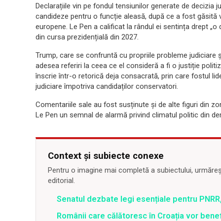
Declarațiile vin pe fondul tensiunilor generate de decizia j
candideze pentru o funcție aleasă, după ce a fost găsită 
europene. Le Pen a calificat la rândul ei sentința drept „o 
din cursa prezidențială din 2027.
Trump, care se confruntă cu propriile probleme judiciare ș
adesea referiri la ceea ce el consideră a fi o justiție polit
înscrie într-o retorică deja consacrată, prin care fostul li
judiciare împotriva candidaților conservatori.
Comentariile sale au fost susținute și de alte figuri din 
Le Pen un semnal de alarmă privind climatul politic din de
Context și subiecte conexe
Pentru o imagine mai completă a subiectului, urmărește
editorial.
Senatul dezbate legi esențiale pentru PNRR,
Românii care călătoresc în Croația vor bene