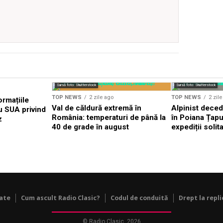
Sursă foto: Shutterstock
Sursă foto: Shutterstock
TOP NEWS
2 zile ago
TOP NEWS
2 zil
ormațiile
Val de căldură extremă în
Alpinist dece
u SUA privind
România: temperaturi de până la
în Poiana Țapul
z
40 de grade în august
expediții solit
tate
Cum ascult Radio Clasic?
Codul de conduită
Drept la repli
© Radio Clasic, 2026