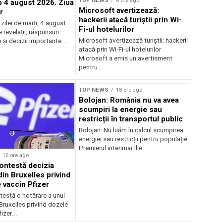
TOP NEWS
8 ore ago
4 august 2026. Ziua
Microsoft avertizează:
r
hackerii atacă turiștii prin Wi-
ilei de marți, 4 august
Fi-ul hotelurilor
revelații, răspunsuri
Microsoft avertizează turiștii: hackerii
și decizii importante...
atacă prin Wi-Fi-ul hotelurilor
Microsoft a emis un avertisment
pentru...
TOP NEWS
18 ore ago
Bolojan: România nu va avea
scumpiri la energie sau
restricții în transportul public
Bolojan: Nu luăm în calcul scumpirea
energiei sau restricții pentru populație
Premierul interimar Ilie...
16 ore ago
ontestă decizia
din Bruxelles privind
 vaccin Pfizer
testă o hotărâre a unui
 Bruxelles privind dozele
izer...