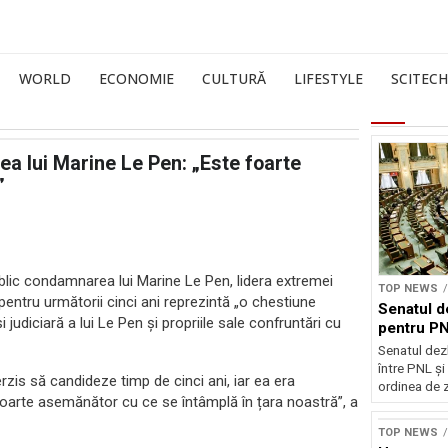
WORLD
ECONOMIE
CULTURĂ
LIFESTYLE
SCITECH
a lui Marine Le Pen: „Este foarte
”
ic condamnarea lui Marine Le Pen, lidera extremei
TOP NEWS
 pentru următorii cinci ani reprezintă „o chestiune
Senatul d
i judiciară a lui Le Pen și propriile sale confruntări cu
pentru PN
Senatul dez
între PNL ș
rzis să candideze timp de cinci ani, iar ea era
ordinea de z
e foarte asemănător cu ce se întâmplă în țara noastră”, a
TOP NEWS