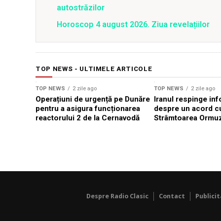
autostrăzilor
Horoscop 4 august 2026. Ziua revelațiilor
TOP NEWS - ULTIMELE ARTICOLE
TOP NEWS
2 zile ago
TOP NEWS
2 zile ago
Operațiuni de urgență pe Dunăre
Iranul respinge inf
pentru a asigura funcționarea
despre un acord c
reactorului 2 de la Cernavodă
Strâmtoarea Ormu
Despre Radio Clasic
Contact
Publici