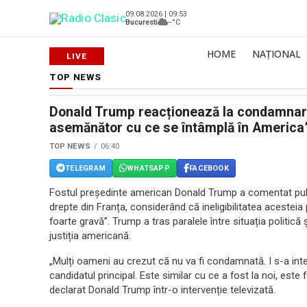
09.08.2026 | 09:53
Bucuresti
--°C
HOME
NAȚIONAL
TOP NEWS
Donald Trump reacționează la condamnare
asemănător cu ce se întâmplă în America
TOP NEWS
06:40
TELEGRAM
WHATSAPP
FACEBOOK
Fostul președinte american Donald Trump a comentat publ
drepte din Franța, considerând că ineligibilitatea acesteia
foarte gravă”. Trump a tras paralele între situația politică ș
justiția americană.
„Mulți oameni au crezut că nu va fi condamnată. I s-a inte
candidatul principal. Este similar cu ce a fost la noi, est
declarat Donald Trump într-o intervenție televizată.