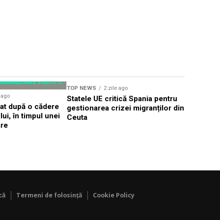
TOP NEWS
2 zile ago
TOP NEWS
e ago
Statele UE critică Spania pentru
Țintă aeri
dat după o cădere
gestionarea crizei migranților din
frontiera 
ui, în timpul unei
Ceuta
Alert în T
are
că
Termeni de folosință
Cookie Policy